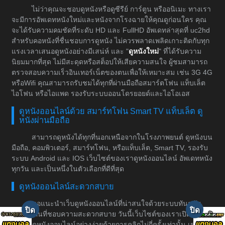
ไม่ว่าคุณจะชอบดูหนังหรือดูซีรีย์ การ์ตูน หรืออนิเมะ ทางเรา
จะมีการอัพเดทหนังใหม่และหนังจากโรงฉายให้คุณดูก่อนใคร คุณ
จะได้รับความคมชัดที่ระดับ HD และ FullHD อัพเดทล่าสุดที่ uc2hd
สำหรับคอหนังที่ชื่นชอบการดูหนัง ไม่ควรพลาดเพลิดเกาะติดกับทุก
แรงเวลาเสนอดูหนังอย่างมีเสน่ห์ และ "
ดูหนังใหม่
" ที่ได้รับความ
นิยมมากที่สุด ไม่มีสะดุดหรือสต็อปให้เสียความสนใจ ผู้ชมสามารถ
ตรวจสอบความเร็วอินเทอร์เน็ตของตนเพื่อให้เหมาะสม เช่น 3G 4G
หรือWifi คุณสามารถรับชมได้ทุกที่ผ่านมือถือสมาร์ตโฟน แท็บเล็ต
ไอโฟน หรือไอแพด รองรับระบบออนโดรยอยด์และไอโอเอส
ดูหนังออนไลน์ด้วย สมาร์ทโฟน Smart TV แท็บเล็ต ดู
หนังผ่านมือถือ
สามารถดูหนังได้ทุกที่นอกเหนือจากในโรงภาพยนต์ ดูหนังบน
มือถือ, คอมพิวเตอร์, สมาร์ทโฟน, หรือแท็บเล็ต, Smart TV, รองรับ
ระบบ Android และ IOS เว็บไซต์ของเราดูหนังออนไลน์ อัพเดทหนัง
ทุกวัน และเป็นหนึ่งในตัวเลือกที่ดีที่สุด
ดูหนังออนไลน์สะดวกสบาย
ขอแนะนำเว็บดูหนังออนไลน์ที่น่าสนใจด้วยระบบทันสมัย
สำหรับคนที่ชอบความสะดวกสบาย วันนี้เว็บไซต์ของเราเปิดให้
บริการดูหนังออนไลน์อย่างง่ายด้วยการคลิกไม่กี่ครั้งเท่านั้น เราเป็น