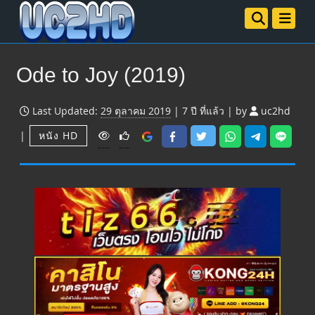
Ode to Joy (2019)
Last Updated:
29 ตุลาคม 2019
|
7 ปี
ที่แล้ว
|
by
uc2hd
V
|
หนัง HD
i
e
w
s