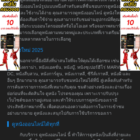
เว็บดูหนังออนไลน์รูปแบบหนึ่งสำหรับคนที่ชื่นชอบการดูหนังอย่างมี
ระบบและใช้งานได้ง่าย คุณสามารถดูหนังออนไลน์ ดูหนังใหม่ได้
โดยไม่ต้องเสียค่าใช้จ่าย คุณสามารถรับชมผ่านอุปกรณ์ที่คุณมีอยู่
เช่น มือถือระบบออนโดรยอยด์หรือไอโอเอส หรือจอภาพสมาร์ททีวี
คุณสามารถเลือกดูหนังตามหมวดหมู่และประเภทที่เราเตรียมไว้ให้
เพื่อความหลากหลายในการเลือกดู
หนังใหม่ 2025
นอกจากนี้ยังมีสิ่งที่น่าสนใจที่จะให้คุณได้เลือกชม เช่น หนัง
ต่อ, หนังดราม่า, หนังแอคชั่น, หนังบู๊, หนังซุเปอร์ฮีโร่ MARVEL &
DC, หนังสืบสวน, หนังการ์ตูน, หนังเกาหลี, ซีรีส์เกาหลี, หนังผี และ
อื่นๆ อีกมากมาย คุณสามารถรับชมหนังใหม่ได้ที่นี่ สู่เคล็ดลับสำหรับ
การค้นหารายการหนังที่เหมาะกับคุณ ชมตัวอย่างหนังและอ่านเรื่อง
ย่อก่อนที่จะตัดสินใจ ดูหนัง โปรดของคุณ เพราะเราปรับปรุง
เว็บไซต์ของเราอยู่เสมอ และทำให้ระบบการดูหนังของเรามี
ประสิทธิภาพมากขึ้น เพื่อตอบสนองความต้องการในการเข้าชม
อย่างมากมาย ดูหนังและสนุกไปกับการใช้บริการของเรา
ดูหนังออนไลน์ได้ทุกที่
กับบริการ ดูหนังออนไลน์ นี้ ทำให้การดูหนังเป็นสิ่งที่ง่ายและ