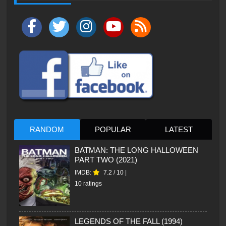
RANDOM
POPULAR
LATEST
BATMAN: THE LONG HALLOWEEN
PART TWO (2021)
IMDB:
7.2
/
10
|
10 ratings
LEGENDS OF THE FALL (1994)