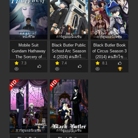
หนังชีวิต
การ์ตูนแอนิเมชัน
การ์ตูนแอนิเมชัน
Mobile Suit
Black Butler Public
Black Butler Book
Gundam Hathaway
School Arc Season
of Circus Season 3
The Sorcery of
4 (2024) คนลึกไข
(2014) คนลึกไข
Nymph Circe (2026)
ปริศนาลับ ภาค 4
ปริศนาลับ ภาค 3
7.3
7.4
8.1
โมบิลสูท กันดั้ม ฮา
ธาเวย์ เดอะ ซอร์เซอ
รี ออฟ นิมฟ์ เซอร์ซี
HD
HD
การ์ตูนแอนิเมชัน
การ์ตูนแอนิเมชัน