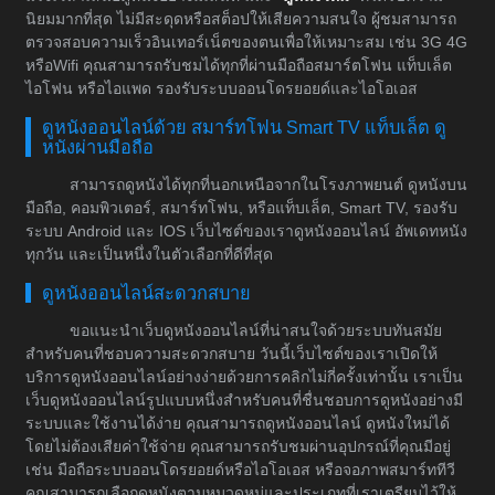
นิยมมากที่สุด ไม่มีสะดุดหรือสต็อปให้เสียความสนใจ ผู้ชมสามารถ
ตรวจสอบความเร็วอินเทอร์เน็ตของตนเพื่อให้เหมาะสม เช่น 3G 4G
หรือWifi คุณสามารถรับชมได้ทุกที่ผ่านมือถือสมาร์ตโฟน แท็บเล็ต
ไอโฟน หรือไอแพด รองรับระบบออนโดรยอยด์และไอโอเอส
ดูหนังออนไลน์ด้วย สมาร์ทโฟน Smart TV แท็บเล็ต ดู
หนังผ่านมือถือ
สามารถดูหนังได้ทุกที่นอกเหนือจากในโรงภาพยนต์ ดูหนังบน
มือถือ, คอมพิวเตอร์, สมาร์ทโฟน, หรือแท็บเล็ต, Smart TV, รองรับ
ระบบ Android และ IOS เว็บไซต์ของเราดูหนังออนไลน์ อัพเดทหนัง
ทุกวัน และเป็นหนึ่งในตัวเลือกที่ดีที่สุด
ดูหนังออนไลน์สะดวกสบาย
ขอแนะนำเว็บดูหนังออนไลน์ที่น่าสนใจด้วยระบบทันสมัย
สำหรับคนที่ชอบความสะดวกสบาย วันนี้เว็บไซต์ของเราเปิดให้
บริการดูหนังออนไลน์อย่างง่ายด้วยการคลิกไม่กี่ครั้งเท่านั้น เราเป็น
เว็บดูหนังออนไลน์รูปแบบหนึ่งสำหรับคนที่ชื่นชอบการดูหนังอย่างมี
ระบบและใช้งานได้ง่าย คุณสามารถดูหนังออนไลน์ ดูหนังใหม่ได้
โดยไม่ต้องเสียค่าใช้จ่าย คุณสามารถรับชมผ่านอุปกรณ์ที่คุณมีอยู่
เช่น มือถือระบบออนโดรยอยด์หรือไอโอเอส หรือจอภาพสมาร์ททีวี
คุณสามารถเลือกดูหนังตามหมวดหมู่และประเภทที่เราเตรียมไว้ให้