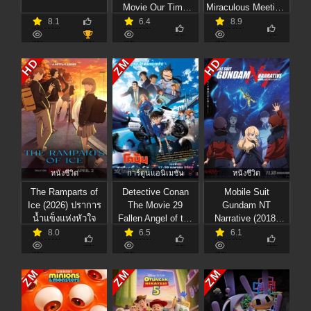
Movie Our Time
Miraculous Meeting!
(2026) ห้องเรียนลอบ
(2025) การพบพาน
8.1
6.4
8.9
สังหาร เดอะ มูฟวี่
แห่งปาฏิหาริย์!
ห้วงเวลาของพวกเรา
HD
HD
ZM
หนังชีวิต
การ์ตูนแอนิเมชัน
หนังชีวิต
The Ramparts of
Detective Conan
Mobile Suit
Ice (2026) ปราการ
The Movie 29
Gundam NT
น้ำแข็งแห่งหัวใจ
Fallen Angel of the
Narrative (2018)
Highway (2026) ยอด
โมบิลสูท กันดั้ม นาร์
8.0
6.5
6.1
นักสืบจิ๋วโคนัน เดอะ
ราทีฟ
มูฟวี่ 29 ปริศนา
นางฟ้าตกสวรรค์
ZM
ZM
ZM