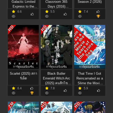
Galactic Limited
Classroom 365
Season 2 (2026)
Express to the
Days (2016)
Theater (2026) มิลกี้
ห้องเรียนลอบสังหาร
6.6
5.5
7.4
ซับเวย์ รถไฟด่วน
ช่วงเวลา 365 วัน
ทะลุกาแล็กซี เดอะ
มูฟวี่
T
h
t
i
m
e
I
R
n
c
a
a
t
e
a
s
S
l
i
m
t
h
M
o
v
T
e
a
r
s
t
h
e
z
u
r
S
e
HD
HD
T
n
t
o
r
a
a
G
e
i
d
e
e
e
f
i
o
e
A
a
การ์ตูนแอนิเมชัน
การ์ตูนแอนิเมชัน
การ์ตูนแอนิเมชัน
Scarlet (2025) สกา
Black Butler
That Time I Got
ร์เล็ต
Emerald Witch Arc
Reincarnated as a
(2025) คนลึกไข
Slime the Movie
ปริศนาลับ บทแม่มด
Tears of the Azure
6.4
7.8
5.9
เขียว
Sea (2026) เกิดใหม่
ทั้งทีก็เป็นสไลม์ไปซะ
แล้วเดอะมูฟวี่ ภาค
HD
HD
ZM
น้ำตาแห่งห้วงทะเล
คราม