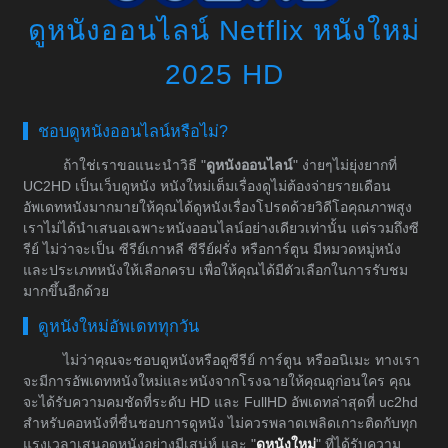
ดูหนังออนไลน์ Netflix หนังใหม่
2025 HD
ชอบดูหนังออนไลน์หรือไม่?
ถ้าใช่เราขอแนะนำวิธี "
ดูหนังออนไลน์
" ง่ายๆไม่ยุ่งยากที่
UC2HD เป็นเว็บดูหนัง หนังใหม่เต็มเรื่องดูไม่ต้องจ่ายรายเดือน
อัพเดทหนังมากมายให้คุณได้ดูหนังเรื่องโปรดด้วยวิดีโอคุณภาพสูง
เราไม่ได้นำเสนอเฉพาะหนังออนไลน์อย่างเดียวเท่านั้น แต่รวมถึงซี
รีย์ ไม่ว่าจะเป็น ซีรีย์เกาหลี ซีรีย์ฝรั่ง หรือการ์ตูน มีหมวดหมู่หนัง
และประเภทหนังให้เลือกครบ เพื่อให้คุณได้มีตัวเลือกในการรับชม
มากขึ้นอีกด้วย
ดูหนังใหม่อัพเดททุกวัน
ไม่ว่าคุณจะชอบดูหนังหรือดูซีรีย์ การ์ตูน หรืออนิเมะ ทางเรา
จะมีการอัพเดทหนังใหม่และหนังจากโรงฉายให้คุณดูก่อนใคร คุณ
จะได้รับความคมชัดที่ระดับ HD และ FullHD อัพเดทล่าสุดที่ uc2hd
สำหรับคอหนังที่ชื่นชอบการดูหนัง ไม่ควรพลาดเพลิดเกาะติดกับทุก
แรงเวลาเสนอดูหนังอย่างมีเสน่ห์ และ "
ดูหนังใหม่
" ที่ได้รับความ