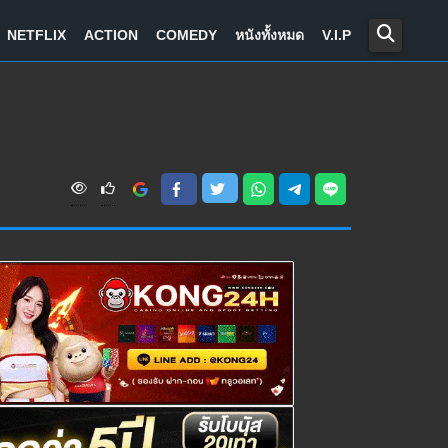
NETFLIX
ACTION
COMEDY
หนังทั้งหมด
V.I.P
V
i
e
w
s