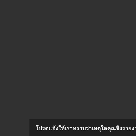
โปรดแจ้งให้เราทราบว่าเหตุใดคุณจึงรายงาน