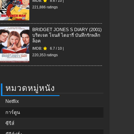
IMDB:
8.6
/
10
|
221,886 ratings
BRIDGET JONES S DIARY (2001)
บริดเจต โจนส์ ไดอารี่ บันทึกรักพลิก
ล็อค
IMDB:
6.7
/
10
|
220,353 ratings
หมวดหมู่หนัง
Netflix
การ์ตูน
ซีรีส์