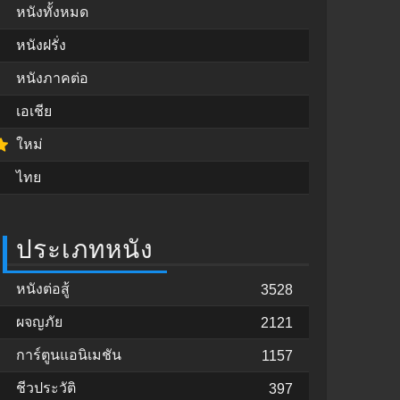
หนังทั้งหมด
หนังฝรั่ง
หนังภาคต่อ
เอเชีย
ใหม่
ไทย
ประเภทหนัง
หนังต่อสู้
3528
ผจญภัย
2121
การ์ตูนแอนิเมชัน
1157
ชีวประวัติ
397