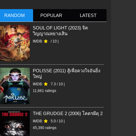
RANDOM
POPULAR
LATEST
SOUL OF LIGHT (2023) จิต
วิญญาณหยางเสิน
IMDB:
/
10
|
POLISSE (2011) สู้เพื่อดวงใจอันยิ่ง
ใหญ่
IMDB:
7.3
/
10
|
11,661 ratings
THE GRUDGE 2 (2006) โคตรผีดุ 2
IMDB:
5.0
/
10
|
45,390 ratings