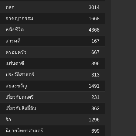
ตลก
3014
อาชญากรรม
1668
หนังชีวิต
4368
สารคดี
167
ครอบครัว
667
แฟนตาซี
896
ประวัติศาสตร์
313
สยองขวัญ
1491
เกี่ยวกับดนตรี
231
เกี่ยวกับสิ่งลี้ลับ
862
รัก
1296
นิยายวิทยาศาสตร์
699