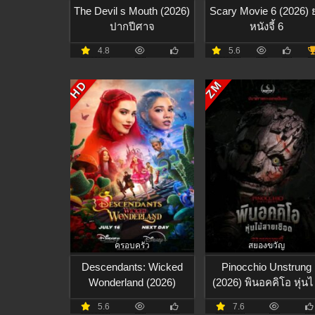
The Devil s Mouth (2026)
Scary Movie 6 (2026) 
ปากปีศาจ
หนังจี้ 6
4.8
5.6
HD
ZM
ครอบครัว
สยองขวัญ
Descendants: Wicked
Pinocchio Unstrung
Wonderland (2026)
(2026) พินอคคิโอ หุ่นไ
สายเชือด
5.6
7.6