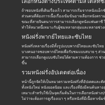
เลือกหนังต่างประเทศตามสไตล์ที่
ถ้าชอบหนังที่เดินเรื่องเร็ว สามารถเริ่มจากหนังแอ็ก
ส่วนคนที่ต้องการเนื้อเรื่องเข้มข้นอาจเลือกหนังดรา
ขณะที่สายจินตนาการสามารถเลือกดูหนังแฟนตาซี ไซไ
ทำให้หมวดนี้เหมาะกับผู้ชมหลายกลุ่มและหลายช่วง
หนังฝรั่งพากย์ไทยและซับไทย
หนังฝรั่งหลายเรื่องมีทั้งรูปแบบพากย์ไทยและซับไทย 
บางคนอาจชอบพากย์ไทยเพื่อรับชมแบบสบาย ๆ ส่วนผู
สามารถเลือกดูแบบซับไทยได้ตามความต้องการ ช่ว
ขึ้น
รวมหนังฝรั่งอัปเดตต่อเนื่อง
หน้านี้ถูกจัดให้เป็นหมวดรวมหนังฝรั่งที่อัปเดตและคั
ทั้งหนังใหม่ หนังยอดนิยม และเรื่องที่ยังมีคนค้นหาอยู่
เหมาะสำหรับใช้เป็นจุดเริ่มต้นในการเลือกหนังต่างป
ไม่ว่าจะต้องการดูเรื่องเบา ๆ หรือหนังที่มีเนื้อหาเข้ม