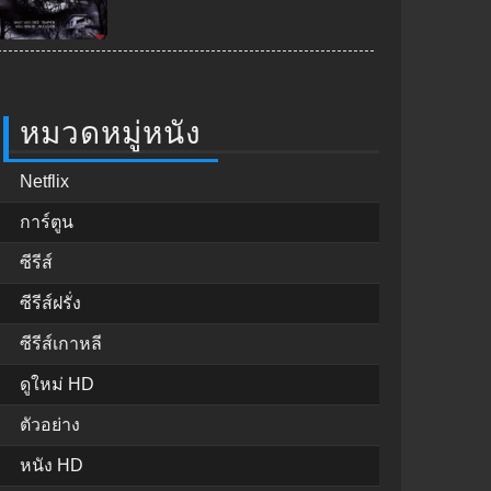
หมวดหมู่หนัง
Netflix
การ์ตูน
ซีรีส์
ซีรีส์ฝรั่ง
ซีรีส์เกาหลี
ดูใหม่ HD
ตัวอย่าง
หนัง HD