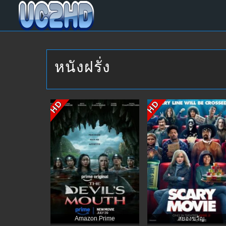
หนังฝรั่ง
HD
HD
Amazon Prime
สยองขวัญ