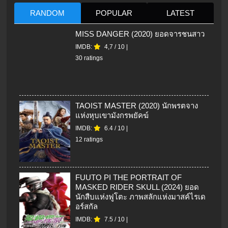
RANDOM
POPULAR
LATEST
MISS DANGER (2020) ยอดจารชนสาว
IMDB:
4,7
/
10
|
30 ratings
TAOIST MASTER (2020) นักพรตจาง
แห่งหุบเขามังกรพยัคฆ์
IMDB:
6.4
/
10
|
12 ratings
FUUTO PI THE PORTRAIT OF
MASKED RIDER SKULL (2024) ยอด
นักสืบแห่งฟูโตะ ภาพสลักแห่งมาสค์ไรเด
อร์สกัล
IMDB:
7.5
/
10
|