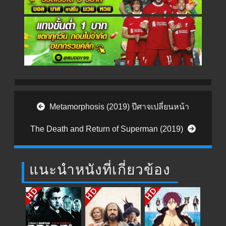
Post navigation
Metamorphosis (2019) ปีศาจเปลี่ยนหน้า
The Death and Return of Superman (2019)
แนะนำหนังที่เกี่ยวข้อง
HD
HD
HD