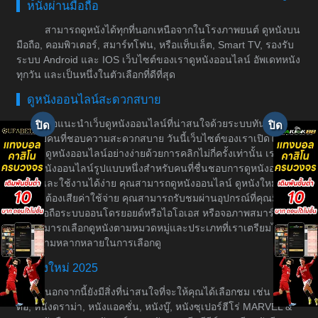
หนังผ่านมือถือ
สามารถดูหนังได้ทุกที่นอกเหนือจากในโรงภาพยนต์ ดูหนังบน
มือถือ, คอมพิวเตอร์, สมาร์ทโฟน, หรือแท็บเล็ต, Smart TV, รองรับ
ระบบ Android และ IOS เว็บไซต์ของเราดูหนังออนไลน์ อัพเดทหนัง
ทุกวัน และเป็นหนึ่งในตัวเลือกที่ดีที่สุด
ดูหนังออนไลน์สะดวกสบาย
ขอแนะนำเว็บดูหนังออนไลน์ที่น่าสนใจด้วยระบบทันสมัย
สำหรับคนที่ชอบความสะดวกสบาย วันนี้เว็บไซต์ของเราเปิดให้
บริการดูหนังออนไลน์อย่างง่ายด้วยการคลิกไม่กี่ครั้งเท่านั้น เราเป็น
เว็บดูหนังออนไลน์รูปแบบหนึ่งสำหรับคนที่ชื่นชอบการดูหนังอย่างมี
ระบบและใช้งานได้ง่าย คุณสามารถดูหนังออนไลน์ ดูหนังใหม่ได้
โดยไม่ต้องเสียค่าใช้จ่าย คุณสามารถรับชมผ่านอุปกรณ์ที่คุณมีอยู่
เช่น มือถือระบบออนโดรยอยด์หรือไอโอเอส หรือจอภาพสมาร์ททีวี
คุณสามารถเลือกดูหนังตามหมวดหมู่และประเภทที่เราเตรียมไว้ให้
เพื่อความหลากหลายในการเลือกดู
หนังใหม่ 2025
นอกจากนี้ยังมีสิ่งที่น่าสนใจที่จะให้คุณได้เลือกชม เช่น หนัง
ต่อ, หนังดราม่า, หนังแอคชั่น, หนังบู๊, หนังซุเปอร์ฮีโร่ MARVEL &