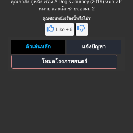
คุณกำลัง
ดูหนัง
เรื่อง A Dog’s Journey (2019) หมา เป้า
หมาย และเด็กชายของผม 2
คุณชอบหนังเรื่องนี้หรือไม่?
Like + 6
ตัวเล่นหลัก
แจ้งปัญหา
โหมดโรงภาพยนตร์