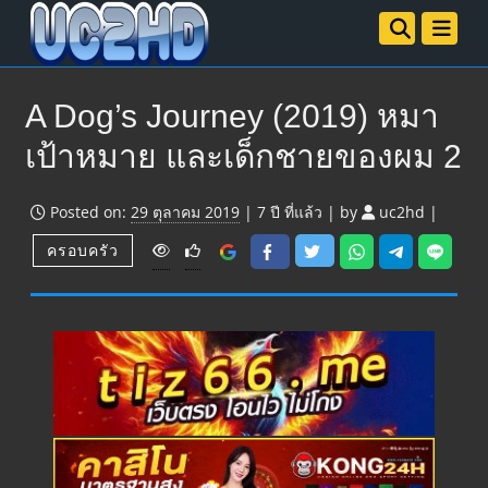
A Dog’s Journey (2019) หมา
เป้าหมาย และเด็กชายของผม 2
Posted on:
29 ตุลาคม 2019
|
7 ปี
ที่แล้ว
|
by
uc2hd
|
V
ครอบครัว
i
e
w
s