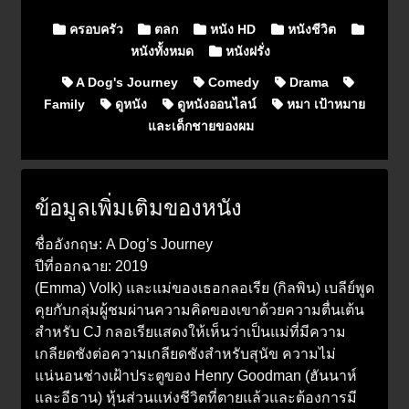
Posted in
ครอบครัว
ตลก
หนัง HD
หนังชีวิต
หนังทั้งหมด
หนังฝรั่ง
A Dog's Journey
Comedy
Drama
Family
ดูหนัง
ดูหนังออนไลน์
หมา เป้าหมาย
และเด็กชายของผม
ข้อมูลเพิ่มเติมของหนัง
ชื่ออังกฤษ: A Dog’s Journey
ปีที่ออกฉาย: 2019
(Emma) Volk) และแม่ของเธอกลอเรีย (กิลพิน) เบลีย์พูด
คุยกับกลุ่มผู้ชมผ่านความคิดของเขาด้วยความตื่นเต้น
สำหรับ CJ กลอเรียแสดงให้เห็นว่าเป็นแม่ที่มีความ
เกลียดชังต่อความเกลียดชังสำหรับสุนัข ความไม่
แน่นอนช่างเฝ้าประตูของ Henry Goodman (ฮันนาห์
และอีธาน) หุ้นส่วนแห่งชีวิตที่ตายแล้วและต้องการมี