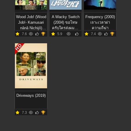
Wood Job! (Wood
A Wacky Switch
Frequency (2000)
Job!- Kamusari
(2004) ขอโทษ
เจาะเวลาผ่า
nânâ Nichijô)
ครับใครส่งผมมา
ความถี่ฆ่า
(2014)
เป็นเจ้าพ่อ
7.6
5.9
7.4
HD
Driveways (2019)
7.3