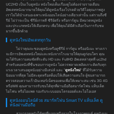
UC2HD เป็นเว็บดูหนัง หนังใหม่เต็มเรื่องดูไม่ต้องจ่ายรายเดือน
อัพเดทหนังมากมายให้คุณได้ดูหนังเรื่องโปรดด้วยวิดีโอคุณภาพสูง
เราไม่ได้นำเสนอเฉพาะหนังออนไลน์อย่างเดียวเท่านั้น แต่รวมถึงซี
รีย์ ไม่ว่าจะเป็น ซีรีย์เกาหลี ซีรีย์ฝรั่ง หรือการ์ตูน มีหมวดหมู่หนัง
และประเภทหนังให้เลือกครบ เพื่อให้คุณได้มีตัวเลือกในการรับชม
มากขึ้นอีกด้วย
ดูหนังใหม่อัพเดททุกวัน
ไม่ว่าคุณจะชอบดูหนังหรือดูซีรีย์ การ์ตูน หรืออนิเมะ ทางเรา
จะมีการอัพเดทหนังใหม่และหนังจากโรงฉายให้คุณดูก่อนใคร คุณ
จะได้รับความคมชัดที่ระดับ HD และ FullHD อัพเดทล่าสุดที่ uc2hd
สำหรับคอหนังที่ชื่นชอบการดูหนัง ไม่ควรพลาดเพลิดเกาะติดกับทุก
แรงเวลาเสนอดูหนังอย่างมีเสน่ห์ และ "
ดูหนังใหม่
" ที่ได้รับความ
นิยมมากที่สุด ไม่มีสะดุดหรือสต็อปให้เสียความสนใจ ผู้ชมสามารถ
ตรวจสอบความเร็วอินเทอร์เน็ตของตนเพื่อให้เหมาะสม เช่น 3G 4G
หรือWifi คุณสามารถรับชมได้ทุกที่ผ่านมือถือสมาร์ตโฟน แท็บเล็ต
ไอโฟน หรือไอแพด รองรับระบบออนโดรยอยด์และไอโอเอส
ดูหนังออนไลน์ด้วย สมาร์ทโฟน Smart TV แท็บเล็ต ดู
หนังผ่านมือถือ
สามารถดูหนังได้ทุกที่นอกเหนือจากในโรงภาพยนต์ ดูหนังบน