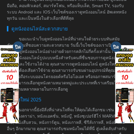
มือถือ, คอมพิวเตอร์, สมาร์ทโฟน, หรือแท็บเล็ต, Smart TV, รองรับ
ระบบ Android และ IOS เว็บไซต์ของเราดูหนังออนไลน์ อัพเดทหนัง
ทุกวัน และเป็นหนึ่งในตัวเลือกที่ดีที่สุด
ดูหนังออนไลน์สะดวกสบาย
ขอแนะนำเว็บดูหนังออนไลน์ที่น่าสนใจด้วยระบบทันสมัย
สำหรับคนที่ชอบความสะดวกสบาย วันนี้เว็บไซต์ของเราเปิดให้
บริการดูหนังออนไลน์อย่างง่ายด้วยการคลิกไม่กี่ครั้งเท่านั้น เราเป็น
เว็บดูหนังออนไลน์รูปแบบหนึ่งสำหรับคนที่ชื่นชอบการดูหนังอย่างมี
ระบบและใช้งานได้ง่าย คุณสามารถดูหนังออนไลน์ ดูหนังใหม่ได้
โดยไม่ต้องเสียค่าใช้จ่าย คุณสามารถรับชมผ่านอุปกรณ์ที่คุณมีอยู่
เช่น มือถือระบบออนโดรยอยด์หรือไอโอเอส หรือจอภาพสมาร์ททีวี
คุณสามารถเลือกดูหนังตามหมวดหมู่และประเภทที่เราเตรียมไว้ให้
เพื่อความหลากหลายในการเลือกดู
หนังใหม่ 2025
นอกจากนี้ยังมีสิ่งที่น่าสนใจที่จะให้คุณได้เลือกชม เช่น หนัง
ต่อ, หนังดราม่า, หนังแอคชั่น, หนังบู๊, หนังซุเปอร์ฮีโร่ MARVEL &
DC, หนังสืบสวน, หนังการ์ตูน, หนังเกาหลี, ซีรีส์เกาหลี, หนังผี และ
อื่นๆ อีกมากมาย คุณสามารถรับชมหนังใหม่ได้ที่นี่ สู่เคล็ดลับสำหรับ