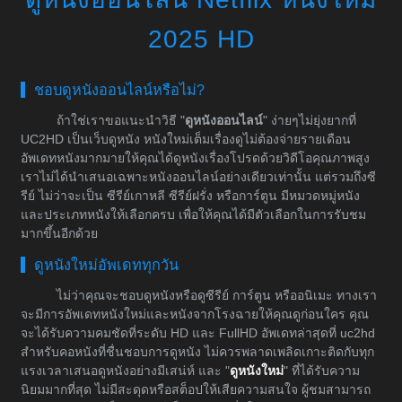
2025 HD
ชอบดูหนังออนไลน์หรือไม่?
ถ้าใช่เราขอแนะนำวิธี "
ดูหนังออนไลน์
" ง่ายๆไม่ยุ่งยากที่
UC2HD เป็นเว็บดูหนัง หนังใหม่เต็มเรื่องดูไม่ต้องจ่ายรายเดือน
อัพเดทหนังมากมายให้คุณได้ดูหนังเรื่องโปรดด้วยวิดีโอคุณภาพสูง
เราไม่ได้นำเสนอเฉพาะหนังออนไลน์อย่างเดียวเท่านั้น แต่รวมถึงซี
รีย์ ไม่ว่าจะเป็น ซีรีย์เกาหลี ซีรีย์ฝรั่ง หรือการ์ตูน มีหมวดหมู่หนัง
และประเภทหนังให้เลือกครบ เพื่อให้คุณได้มีตัวเลือกในการรับชม
มากขึ้นอีกด้วย
ดูหนังใหม่อัพเดททุกวัน
ไม่ว่าคุณจะชอบดูหนังหรือดูซีรีย์ การ์ตูน หรืออนิเมะ ทางเรา
จะมีการอัพเดทหนังใหม่และหนังจากโรงฉายให้คุณดูก่อนใคร คุณ
จะได้รับความคมชัดที่ระดับ HD และ FullHD อัพเดทล่าสุดที่ uc2hd
สำหรับคอหนังที่ชื่นชอบการดูหนัง ไม่ควรพลาดเพลิดเกาะติดกับทุก
แรงเวลาเสนอดูหนังอย่างมีเสน่ห์ และ "
ดูหนังใหม่
" ที่ได้รับความ
นิยมมากที่สุด ไม่มีสะดุดหรือสต็อปให้เสียความสนใจ ผู้ชมสามารถ