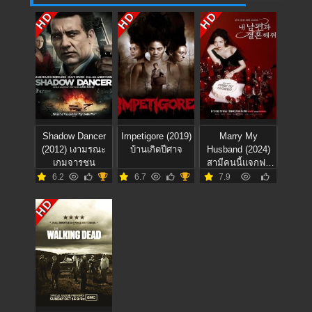
HD
HD
HD
Shadow Dancer
Impetigore (2019)
Marry My
(2012) เงามรณะ
บ้านเกิดปีศาจ
Husband (2024)
เกมจารชน
สามีคนนี้แจกฟรี
ให้เธอ
6.2
6.7
7.9
HD