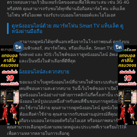
ตรวจสอบความเร็วอินเทอร์เน็ตของตนเพื่อให้เหมาะสม เช่น 3G 4G
หรือWifi คุณสามารถรับชมได้ทุกที่ผ่านมือถือสมาร์ตโฟน แท็บเล็ต
ไอโฟน หรือไอแพด รองรับระบบออนโดรยอยด์และไอโอเอส
ดูหนังออนไลน์ด้วย สมาร์ทโฟน Smart TV แท็บเล็ต ดู
หนังผ่านมือถือ
สามารถดูหนังได้ทุกที่นอกเหนือจากในโรงภาพยนต์ ดูหนังบน
มือถือ, คอมพิวเตอร์, สมาร์ทโฟน, หรือแท็บเล็ต, Smart TV, รองรับ
ระบบ Android และ IOS เว็บไซต์ของเราดูหนังออนไลน์ อัพเดทหนัง
ทุกวัน และเป็นหนึ่งในตัวเลือกที่ดีที่สุด
ดูหนังออนไลน์สะดวกสบาย
ขอแนะนำเว็บดูหนังออนไลน์ที่น่าสนใจด้วยระบบทันสมัย
สำหรับคนที่ชอบความสะดวกสบาย วันนี้เว็บไซต์ของเราเปิดให้
บริการดูหนังออนไลน์อย่างง่ายด้วยการคลิกไม่กี่ครั้งเท่านั้น เราเป็น
เว็บดูหนังออนไลน์รูปแบบหนึ่งสำหรับคนที่ชื่นชอบการดูหนังอย่างมี
ระบบและใช้งานได้ง่าย คุณสามารถดูหนังออนไลน์ ดูหนังใหม่ได้
โดยไม่ต้องเสียค่าใช้จ่าย คุณสามารถรับชมผ่านอุปกรณ์ที่คุณมีอยู่
เช่น มือถือระบบออนโดรยอยด์หรือไอโอเอส หรือจอภาพสมาร์ททีวี
คุณสามารถเลือกดูหนังตามหมวดหมู่และประเภทที่เราเตรียมไว้ให้
เพื่อความหลากหลายในการเลือกดู