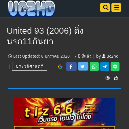
United 93 (2006) ดิ่ง
นรก11กันยา
Last Updated:
8 มกราคม 2020
|
7 ปี
ที่แล้ว
|
by
uc2hd
|
ประวัติศาสตร์
V
i
e
w
s