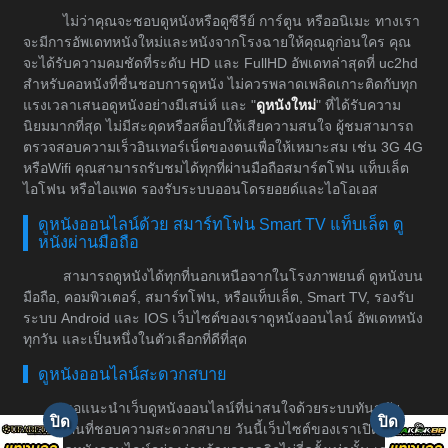
ไม่ว่าคุณจะชอบดูหนังหรือดูซีรีย์ การ์ตูน หรืออนิเมะ ทางเรา
จะมีการอัพเดทหนังใหม่และหนังจากโรงฉายให้คุณดูก่อนใคร คุณ
จะได้รับความคมชัดที่ระดับ HD และ FullHD อัพเดทล่าสุดที่ uc2hd
สำหรับคอหนังที่ชื่นชอบการดูหนัง ไม่ควรพลาดเพลิดเกาะติดกับทุก
แรงเวลาเสนอดูหนังอย่างมีเสน่ห์ และ "
ดูหนังใหม่
" ที่ได้รับความ
นิยมมากที่สุด ไม่มีสะดุดหรือสต็อปให้เสียความสนใจ ผู้ชมสามารถ
ตรวจสอบความเร็วอินเทอร์เน็ตของตนเพื่อให้เหมาะสม เช่น 3G 4G
หรือWifi คุณสามารถรับชมได้ทุกที่ผ่านมือถือสมาร์ตโฟน แท็บเล็ต
ไอโฟน หรือไอแพด รองรับระบบออนโดรยอยด์และไอโอเอส
ดูหนังออนไลน์ด้วย สมาร์ทโฟน Smart TV แท็บเล็ต ดู
หนังผ่านมือถือ
สามารถดูหนังได้ทุกที่นอกเหนือจากในโรงภาพยนต์ ดูหนังบน
มือถือ, คอมพิวเตอร์, สมาร์ทโฟน, หรือแท็บเล็ต, Smart TV, รองรับ
ระบบ Android และ IOS เว็บไซต์ของเราดูหนังออนไลน์ อัพเดทหนัง
ทุกวัน และเป็นหนึ่งในตัวเลือกที่ดีที่สุด
ดูหนังออนไลน์สะดวกสบาย
ขอแนะนำเว็บดูหนังออนไลน์ที่น่าสนใจด้วยระบบทันสมัย
สำหรับคนที่ชอบความสะดวกสบาย วันนี้เว็บไซต์ของเราเปิดให้