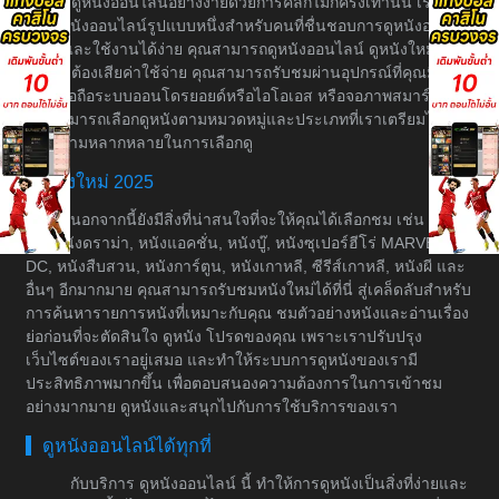
บริการดูหนังออนไลน์อย่างง่ายด้วยการคลิกไม่กี่ครั้งเท่านั้น เราเป็น
เว็บดูหนังออนไลน์รูปแบบหนึ่งสำหรับคนที่ชื่นชอบการดูหนังอย่างมี
ระบบและใช้งานได้ง่าย คุณสามารถดูหนังออนไลน์ ดูหนังใหม่ได้
โดยไม่ต้องเสียค่าใช้จ่าย คุณสามารถรับชมผ่านอุปกรณ์ที่คุณมีอยู่
เช่น มือถือระบบออนโดรยอยด์หรือไอโอเอส หรือจอภาพสมาร์ททีวี
คุณสามารถเลือกดูหนังตามหมวดหมู่และประเภทที่เราเตรียมไว้ให้
เพื่อความหลากหลายในการเลือกดู
หนังใหม่ 2025
นอกจากนี้ยังมีสิ่งที่น่าสนใจที่จะให้คุณได้เลือกชม เช่น หนัง
ต่อ, หนังดราม่า, หนังแอคชั่น, หนังบู๊, หนังซุเปอร์ฮีโร่ MARVEL &
DC, หนังสืบสวน, หนังการ์ตูน, หนังเกาหลี, ซีรีส์เกาหลี, หนังผี และ
อื่นๆ อีกมากมาย คุณสามารถรับชมหนังใหม่ได้ที่นี่ สู่เคล็ดลับสำหรับ
การค้นหารายการหนังที่เหมาะกับคุณ ชมตัวอย่างหนังและอ่านเรื่อง
ย่อก่อนที่จะตัดสินใจ ดูหนัง โปรดของคุณ เพราะเราปรับปรุง
เว็บไซต์ของเราอยู่เสมอ และทำให้ระบบการดูหนังของเรามี
ประสิทธิภาพมากขึ้น เพื่อตอบสนองความต้องการในการเข้าชม
อย่างมากมาย ดูหนังและสนุกไปกับการใช้บริการของเรา
ดูหนังออนไลน์ได้ทุกที่
กับบริการ ดูหนังออนไลน์ นี้ ทำให้การดูหนังเป็นสิ่งที่ง่ายและ