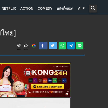
NETFLIX
ACTION
COMEDY
หนังทั้งหมด
V.I.P
ยไทย]
V
i
e
w
s