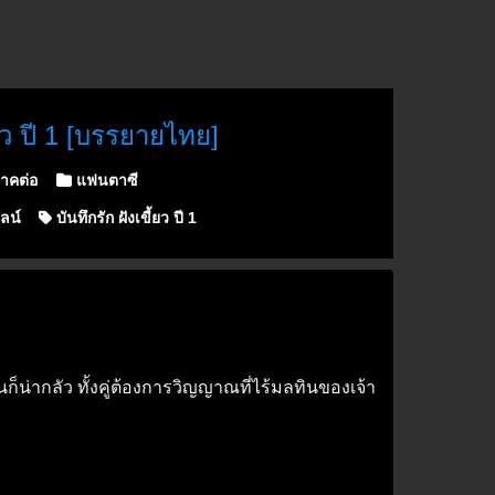
ยว ปี 1 [บรรยายไทย]
าคต่อ
แฟนตาซี
ลน์
บันทึกรัก ฝังเขี้ยว ปี 1
คนก็น่ากลัว ทั้งคู่ต้องการวิญญาณที่ไร้มลทินของเจ้า