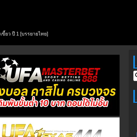
เขี้ยว ปี 1 [บรรยายไทย]
S