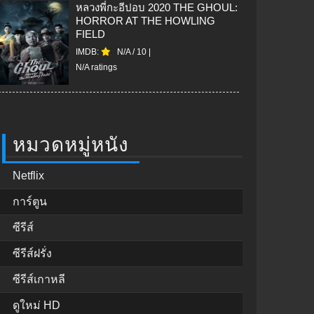
หลวงพี่กะอีปอบ 2020 THE GHOUL:
HORROR AT THE HOWLING
FIELD
IMDB:
N/A
/
10
|
N/A ratings
หมวดหมู่หนัง
Netflix
การ์ตูน
ซีรีส์
ซีรีส์ฝรั่ง
ซีรีส์เกาหลี
ดูใหม่ HD