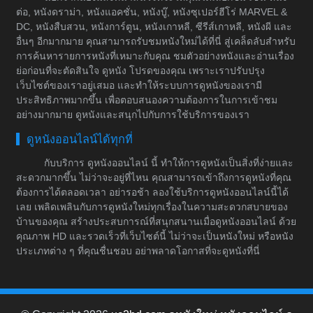
ต่อ, หนังดราม่า, หนังแอคชั่น, หนังบู๊, หนังซุเปอร์ฮีโร่ MARVEL &
DC, หนังสืบสวน, หนังการ์ตูน, หนังเกาหลี, ซีรีส์เกาหลี, หนังผี และ
อื่นๆ อีกมากมาย คุณสามารถรับชมหนังใหม่ได้ที่นี่ สู่เคล็ดลับสำหรับ
การค้นหารายการหนังที่เหมาะกับคุณ ชมตัวอย่างหนังและอ่านเรื่อง
ย่อก่อนที่จะตัดสินใจ ดูหนัง โปรดของคุณ เพราะเราปรับปรุง
เว็บไซต์ของเราอยู่เสมอ และทำให้ระบบการดูหนังของเรามี
ประสิทธิภาพมากขึ้น เพื่อตอบสนองความต้องการในการเข้าชม
อย่างมากมาย ดูหนังและสนุกไปกับการใช้บริการของเรา
ดูหนังออนไลน์ได้ทุกที่
กับบริการ ดูหนังออนไลน์ นี้ ทำให้การดูหนังเป็นสิ่งที่ง่ายและ
สะดวกมากขึ้น ไม่ว่าจะอยู่ที่ไหน คุณสามารถเข้าถึงการดูหนังที่คุณ
ต้องการได้ตลอดเวลา อย่ารอช้า ลองใช้บริการดูหนังออนไลน์นี้ได้
เลย เพลิดเพลินกับการดูหนังใหม่ทุกเรื่องในความสะดวกสบายของ
บ้านของคุณ สร้างประสบการณ์ที่สนุกสนานเมื่อดูหนังออนไลน์ ด้วย
คุณภาพ HD และรวดเร็วที่เว็บไซต์นี้ ไม่ว่าจะเป็นหนังใหม่ หรือหนัง
ประเภทต่าง ๆ ที่คุณชื่นชอบ อย่าพลาดโอกาสที่จะดูหนังที่นี่