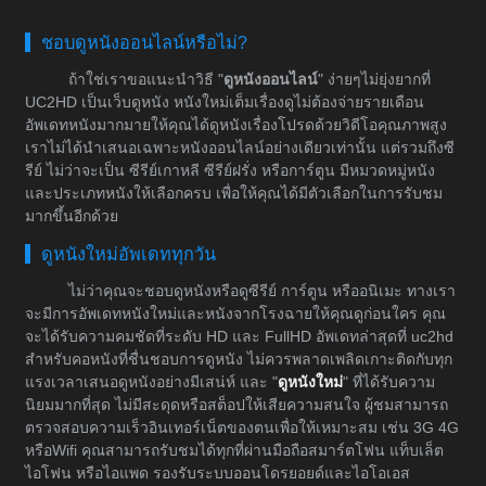
ชอบดูหนังออนไลน์หรือไม่?
ถ้าใช่เราขอแนะนำวิธี "
ดูหนังออนไลน์
" ง่ายๆไม่ยุ่งยากที่
UC2HD เป็นเว็บดูหนัง หนังใหม่เต็มเรื่องดูไม่ต้องจ่ายรายเดือน
อัพเดทหนังมากมายให้คุณได้ดูหนังเรื่องโปรดด้วยวิดีโอคุณภาพสูง
เราไม่ได้นำเสนอเฉพาะหนังออนไลน์อย่างเดียวเท่านั้น แต่รวมถึงซี
รีย์ ไม่ว่าจะเป็น ซีรีย์เกาหลี ซีรีย์ฝรั่ง หรือการ์ตูน มีหมวดหมู่หนัง
และประเภทหนังให้เลือกครบ เพื่อให้คุณได้มีตัวเลือกในการรับชม
มากขึ้นอีกด้วย
ดูหนังใหม่อัพเดททุกวัน
ไม่ว่าคุณจะชอบดูหนังหรือดูซีรีย์ การ์ตูน หรืออนิเมะ ทางเรา
จะมีการอัพเดทหนังใหม่และหนังจากโรงฉายให้คุณดูก่อนใคร คุณ
จะได้รับความคมชัดที่ระดับ HD และ FullHD อัพเดทล่าสุดที่ uc2hd
สำหรับคอหนังที่ชื่นชอบการดูหนัง ไม่ควรพลาดเพลิดเกาะติดกับทุก
แรงเวลาเสนอดูหนังอย่างมีเสน่ห์ และ "
ดูหนังใหม่
" ที่ได้รับความ
นิยมมากที่สุด ไม่มีสะดุดหรือสต็อปให้เสียความสนใจ ผู้ชมสามารถ
ตรวจสอบความเร็วอินเทอร์เน็ตของตนเพื่อให้เหมาะสม เช่น 3G 4G
หรือWifi คุณสามารถรับชมได้ทุกที่ผ่านมือถือสมาร์ตโฟน แท็บเล็ต
ไอโฟน หรือไอแพด รองรับระบบออนโดรยอยด์และไอโอเอส