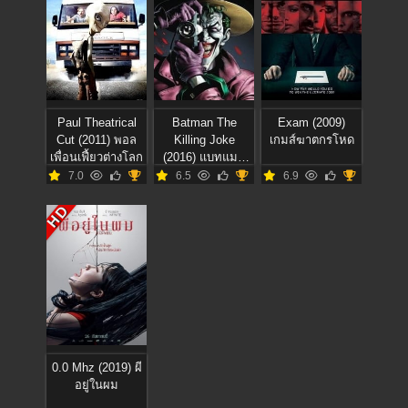
Paul Theatrical
Batman The
Exam (2009)
Cut (2011) พอล
Killing Joke
เกมส์ฆาตกรโหด
เพื่อนเฟี้ยวต่างโลก
(2016) แบทแมน
เดอะคิลลิ่ง โจ๊ก
7.0
6.5
6.9
เกอร์
HD
0.0 Mhz (2019) ผี
อยู่ในผม