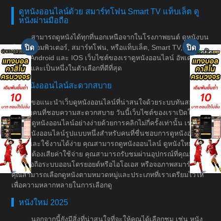
ดูหนังออนไลน์ด้วย สมาร์ทโฟน Smart TV แท็บเล็ต ดู
หนังผ่านมือถือ
สามารถดูหนังได้ทุกที่นอกเหนือจากในโรงภาพยนต์ ดูหนังบน
มือถือ, คอมพิวเตอร์, สมาร์ทโฟน, หรือแท็บเล็ต, Smart TV, รองรับ
ระบบ Android และ IOS เว็บไซต์ของเราดูหนังออนไลน์ อัพเดทหนัง
ทุกวัน และเป็นหนึ่งในตัวเลือกที่ดีที่สุด
ดูหนังออนไลน์สะดวกสบาย
ขอแนะนำเว็บดูหนังออนไลน์ที่น่าสนใจด้วยระบบทันสมัย
สำหรับคนที่ชอบความสะดวกสบาย วันนี้เว็บไซต์ของเราเปิดให้
บริการดูหนังออนไลน์อย่างง่ายด้วยการคลิกไม่กี่ครั้งเท่านั้น เราเป็น
เว็บดูหนังออนไลน์รูปแบบหนึ่งสำหรับคนที่ชื่นชอบการดูหนังอย่างมี
ระบบและใช้งานได้ง่าย คุณสามารถดูหนังออนไลน์ ดูหนังใหม่ได้
โดยไม่ต้องเสียค่าใช้จ่าย คุณสามารถรับชมผ่านอุปกรณ์ที่คุณมีอยู่
เช่น มือถือระบบออนโดรยอยด์หรือไอโอเอส หรือจอภาพสมาร์ททีวี
คุณสามารถเลือกดูหนังตามหมวดหมู่และประเภทที่เราเตรียมไว้ให้
เพื่อความหลากหลายในการเลือกดู
หนังใหม่ 2025
นอกจากนี้ยังมีสิ่งที่น่าสนใจที่จะให้คุณได้เลือกชม เช่น หนัง