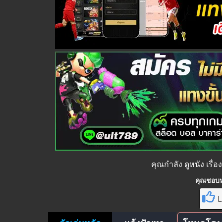
คุณกำลัง
ดูหนัง
เรื่อ
คุณชอบหน
L