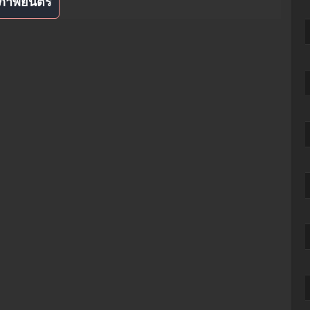
ภาพยนตร์