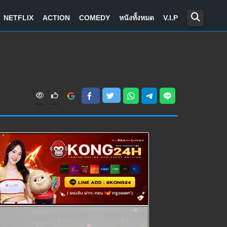
NETFLIX
ACTION
COMEDY
หนังทั้งหมด
V.I.P
V
i
e
w
s