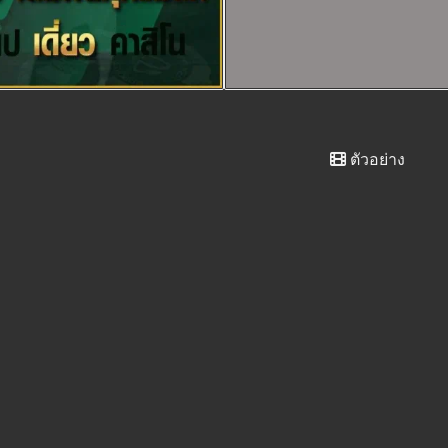
ตัวอย่าง