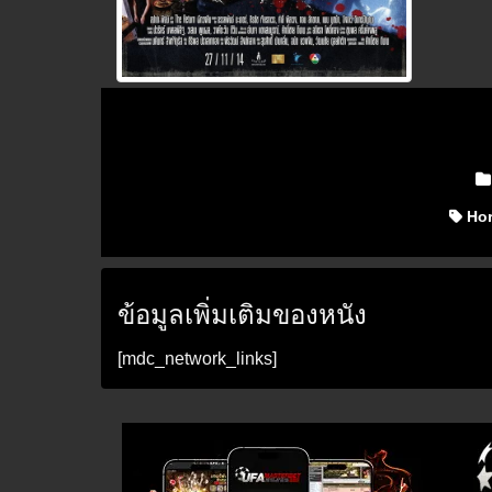
Pos
Hor
ข้อมูลเพิ่มเติมของหนัง
[mdc_network_links]