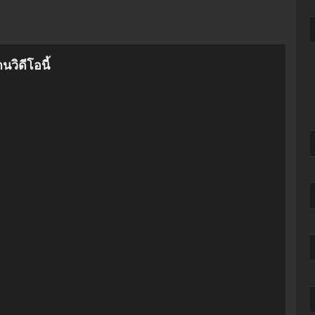
วิดีโอนี้