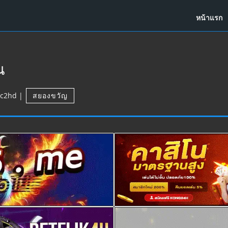
หน้าแรก
น
c2hd
|
สยองขวัญ