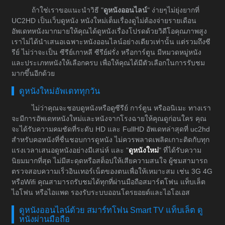
ถ้าใช่เราขอแนะนำวิธี "
ดูหนังออนไลน์
" ง่ายๆไม่ยุ่งยากที่
UC2HD เป็นเว็บดูหนัง หนังใหม่เต็มเรื่องดูไม่ต้องจ่ายรายเดือน
อัพเดทหนังมากมายให้คุณได้ดูหนังเรื่องโปรดด้วยวิดีโอคุณภาพสูง
เราไม่ได้นำเสนอเฉพาะหนังออนไลน์อย่างเดียวเท่านั้น แต่รวมถึงซี
รีย์ ไม่ว่าจะเป็น ซีรีย์เกาหลี ซีรีย์ฝรั่ง หรือการ์ตูน มีหมวดหมู่หนัง
และประเภทหนังให้เลือกครบ เพื่อให้คุณได้มีตัวเลือกในการรับชม
มากขึ้นอีกด้วย
ดูหนังใหม่อัพเดททุกวัน
ไม่ว่าคุณจะชอบดูหนังหรือดูซีรีย์ การ์ตูน หรืออนิเมะ ทางเรา
จะมีการอัพเดทหนังใหม่และหนังจากโรงฉายให้คุณดูก่อนใคร คุณ
จะได้รับความคมชัดที่ระดับ HD และ FullHD อัพเดทล่าสุดที่ uc2hd
สำหรับคอหนังที่ชื่นชอบการดูหนัง ไม่ควรพลาดเพลิดเกาะติดกับทุก
แรงเวลาเสนอดูหนังอย่างมีเสน่ห์ และ "
ดูหนังใหม่
" ที่ได้รับความ
นิยมมากที่สุด ไม่มีสะดุดหรือสต็อปให้เสียความสนใจ ผู้ชมสามารถ
ตรวจสอบความเร็วอินเทอร์เน็ตของตนเพื่อให้เหมาะสม เช่น 3G 4G
หรือWifi คุณสามารถรับชมได้ทุกที่ผ่านมือถือสมาร์ตโฟน แท็บเล็ต
ไอโฟน หรือไอแพด รองรับระบบออนโดรยอยด์และไอโอเอส
ดูหนังออนไลน์ด้วย สมาร์ทโฟน Smart TV แท็บเล็ต ดู
หนังผ่านมือถือ