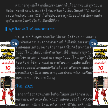
สามารถดูหนังได้ทุกที่นอกเหนือจากในโรงภาพยนต์ ดูหนังบน
มือถือ, คอมพิวเตอร์, สมาร์ทโฟน, หรือแท็บเล็ต, Smart TV, รองรับ
ระบบ Android และ IOS เว็บไซต์ของเราดูหนังออนไลน์ อัพเดทหนัง
ทุกวัน และเป็นหนึ่งในตัวเลือกที่ดีที่สุด
ดูหนังออนไลน์สะดวกสบาย
ขอแนะนำเว็บดูหนังออนไลน์ที่น่าสนใจด้วยระบบทันสมัย
สำหรับคนที่ชอบความสะดวกสบาย วันนี้เว็บไซต์ของเราเปิดให้
บริการดูหนังออนไลน์อย่างง่ายด้วยการคลิกไม่กี่ครั้งเท่านั้น เราเป็น
เว็บดูหนังออนไลน์รูปแบบหนึ่งสำหรับคนที่ชื่นชอบการดูหนังอย่างมี
ระบบและใช้งานได้ง่าย คุณสามารถดูหนังออนไลน์ ดูหนังใหม่ได้
โดยไม่ต้องเสียค่าใช้จ่าย คุณสามารถรับชมผ่านอุปกรณ์ที่คุณมีอยู่
เช่น มือถือระบบออนโดรยอยด์หรือไอโอเอส หรือจอภาพสมาร์ททีวี
คุณสามารถเลือกดูหนังตามหมวดหมู่และประเภทที่เราเตรียมไว้ให้
เพื่อความหลากหลายในการเลือกดู
หนังใหม่ 2025
นอกจากนี้ยังมีสิ่งที่น่าสนใจที่จะให้คุณได้เลือกชม เช่น หนัง
ต่อ, หนังดราม่า, หนังแอคชั่น, หนังบู๊, หนังซุเปอร์ฮีโร่ MARVEL &
DC, หนังสืบสวน, หนังการ์ตูน, หนังเกาหลี, ซีรีส์เกาหลี, หนังผี และ