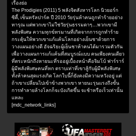
เรื่องย่อ
The Prodigies (2011) 5 พลังจิตสังหารโลก นิวยอร์ก
ซิตี้, เซ็นทรัลปาร์ค ปี 2010 วัยรุ่นห้าคนถูกทำร้ายอย่าง
ทารุณ แต่พวกเขาไม่ใช่วัยรุ่นธรรมดาๆ…พวกเขามี
พลังพิเศษ ความทุกข์ทรมานที่เกิดจากการถูกทำร้าย
กระตุ้นให้พวกเขาแก้แค้นโลกอย่างเย็นชาด้วยการ
วางแผนอย่างดี อัจฉริยะผู้เย็นชาห้าคนได้มารวมตัวกัน
เพื่อวางแผนการแก้แค้นที่สมบูรณ์แบบ คนเพียงคนเดียว
ที่ตระหนักถึงหายนะที่รออยู่เบื้องหน้าคือจิมโบ้ ฟาร์ราร์
ผู้มีพลังพิเศษคนที่หก ตราบเท่าที่เขาสู้กับผู้มีพลังพิเศษ
ทั้งห้าคนสุดแรงเกิด โลกใบนี้ก็ยังคงมีความหวังอยู่ แต่
ถ้าเขาเปลี่ยนไปเข้าข้างพวกเขา หายนะรุนแรงถึงขั้น
การทำลายล้างโลกก็จะบังเกิดขึ้น จะช้าหรือเร็วเท่านั้น
แหละ
[mdc_network_links]