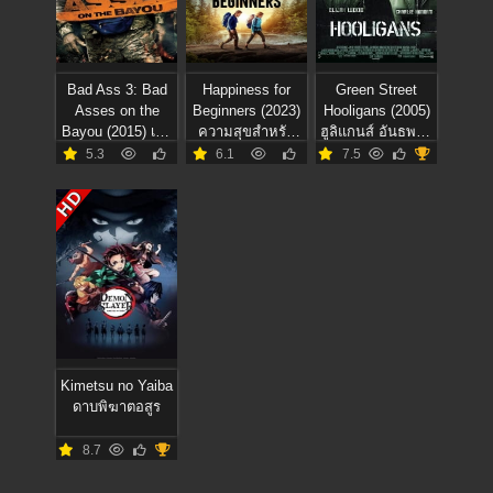
Bad Ass 3: Bad
Happiness for
Green Street
Asses on the
Beginners (2023)
Hooligans (2005)
Bayou (2015) เก๋า
ความสุขสำหรับ
ฮูลิแกนส์ อันธพาล
โหดโคตรระห่ำ 3
มือใหม่
ลูกหนัง
5.3
6.1
7.5
HD
Kimetsu no Yaiba
ดาบพิฆาตอสูร
8.7