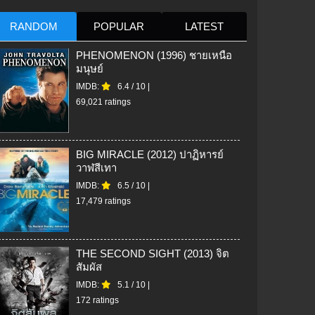
RANDOM
POPULAR
LATEST
PHENOMENON (1996) ชายเหนือ
มนุษย์
IMDB:
6.4
/
10
|
69,021 ratings
BIG MIRACLE (2012) ปาฏิหารย์
วาฬสีเทา
IMDB:
6.5
/
10
|
17,479 ratings
THE SECOND SIGHT (2013) จิต
สัมผัส
IMDB:
5.1
/
10
|
172 ratings