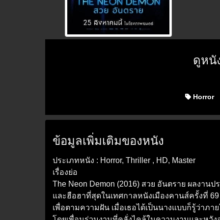
ดูหน
P
Horror
ข้อมูลเพิ่มเติมของหนัง
ประเภทหนัง : Horror, Thriller , HD, Master
เรื่องย่อ
The Neon Demon (2016) สวย อันตราย ผลงานประ
และฮือฮาที่สุดในเทศกาลหนังเมืองคานส์ครั้งที่ 69
เพื่อตามความฝัน เมื่อเธอได้เป็นนางแบบก็รู้ว
โดยเพื่อนร่วมงานที่คลั่งไคล้ในความงามและหวังอยา