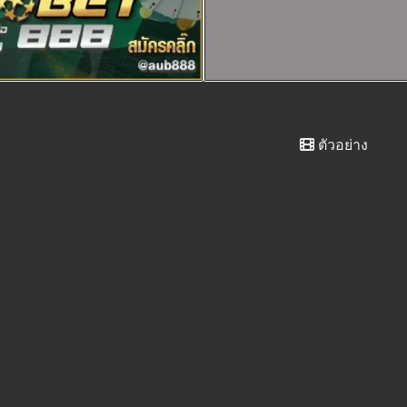
ตัวอย่าง