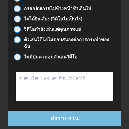
กรอกลับ/กรอไปข้างหน้าช้าเกินไป
ไม่ได้ยินเสียง (วิดีโอไม่เป็นไร)
วิดีโอกำลังเล่นแต่คุณภาพแย่
ตัวเล่นวิดีโอไม่ตอบสนองต่อการกระทำของ
ฉัน
ไม่มีปุ่มควบคุมตัวเล่นวิดีโอ