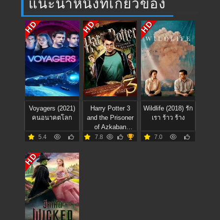
แนะนำหนังที่เกี่ยวข้อง
HD
HD
HD
Voyagers (2021)
Harry Potter 3
Wildlife (2018) รัก
คนอนาคตโลก
and the Prisoner
เรา ร้าว ร้าง
of Azkaban
(2004) แฮร์รี่ พอต
5.4
7.8
7.0
เตอร์ ภาค 3 กับ
นักโทษแห่งอัซคา
HD
บัน