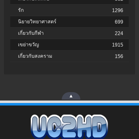
รัก
1296
นิยายวิทยาศาสตร์
699
เกี่ยวกับกีฬา
224
เขย่าขวัญ
1915
เกี่ยวกับสงคราม
156
▲