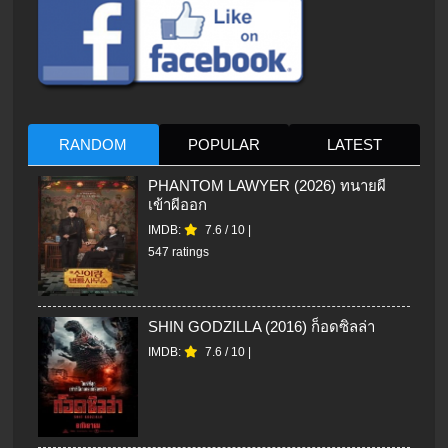
RANDOM
POPULAR
LATEST
PHANTOM LAWYER (2026) ทนายผี
เข้าผีออก
IMDB:
7.6
/
10
|
547 ratings
SHIN GODZILLA (2016) ก็อดซิลล่า
IMDB:
7.6
/
10
|