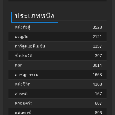
ประเภทหนัง
หนังต่อสู้
3528
ผจญภัย
2121
การ์ตูนแอนิเมชัน
1157
ชีวประวัติ
397
ตลก
3014
อาชญากรรม
1668
หนังชีวิต
4368
สารคดี
167
ครอบครัว
667
แฟนตาซี
896