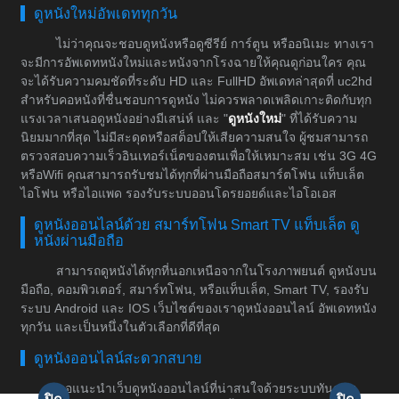
ดูหนังใหม่อัพเดททุกวัน
ไม่ว่าคุณจะชอบดูหนังหรือดูซีรีย์ การ์ตูน หรืออนิเมะ ทางเรา
จะมีการอัพเดทหนังใหม่และหนังจากโรงฉายให้คุณดูก่อนใคร คุณ
จะได้รับความคมชัดที่ระดับ HD และ FullHD อัพเดทล่าสุดที่ uc2hd
สำหรับคอหนังที่ชื่นชอบการดูหนัง ไม่ควรพลาดเพลิดเกาะติดกับทุก
แรงเวลาเสนอดูหนังอย่างมีเสน่ห์ และ "
ดูหนังใหม่
" ที่ได้รับความ
นิยมมากที่สุด ไม่มีสะดุดหรือสต็อปให้เสียความสนใจ ผู้ชมสามารถ
ตรวจสอบความเร็วอินเทอร์เน็ตของตนเพื่อให้เหมาะสม เช่น 3G 4G
หรือWifi คุณสามารถรับชมได้ทุกที่ผ่านมือถือสมาร์ตโฟน แท็บเล็ต
ไอโฟน หรือไอแพด รองรับระบบออนโดรยอยด์และไอโอเอส
ดูหนังออนไลน์ด้วย สมาร์ทโฟน Smart TV แท็บเล็ต ดู
หนังผ่านมือถือ
สามารถดูหนังได้ทุกที่นอกเหนือจากในโรงภาพยนต์ ดูหนังบน
มือถือ, คอมพิวเตอร์, สมาร์ทโฟน, หรือแท็บเล็ต, Smart TV, รองรับ
ระบบ Android และ IOS เว็บไซต์ของเราดูหนังออนไลน์ อัพเดทหนัง
ทุกวัน และเป็นหนึ่งในตัวเลือกที่ดีที่สุด
ดูหนังออนไลน์สะดวกสบาย
ขอแนะนำเว็บดูหนังออนไลน์ที่น่าสนใจด้วยระบบทันสมัย