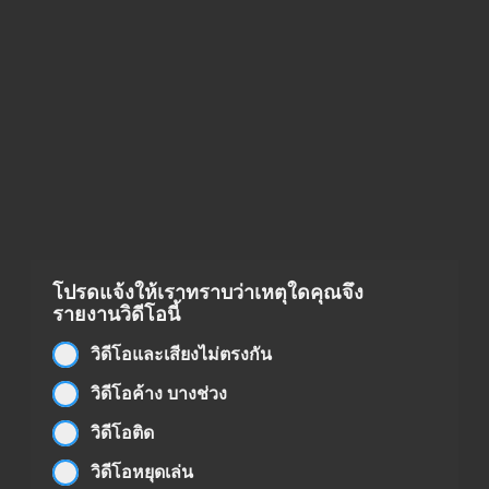
โปรดแจ้งให้เราทราบว่าเหตุใดคุณจึง
รายงานวิดีโอนี้
วิดีโอและเสียงไม่ตรงกัน
วิดีโอค้าง บางช่วง
วิดีโอติด
วิดีโอหยุดเล่น