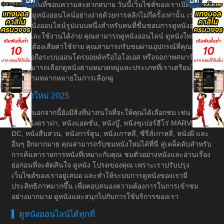
สำหรับคนที่ชอบความสะดวกสบาย วันนี้เว็บไซต์ของเราเปิดให้
บริการดูหนังออนไลน์อย่างง่ายด้วยการคลิกไม่กี่ครั้งเท่านั้น เราเป็น
เว็บดูหนังออนไลน์รูปแบบหนึ่งสำหรับคนที่ชื่นชอบการดูหนังอย่างมี
ระบบและใช้งานได้ง่าย คุณสามารถดูหนังออนไลน์ ดูหนังใหม่ได้
โดยไม่ต้องเสียค่าใช้จ่าย คุณสามารถรับชมผ่านอุปกรณ์ที่คุณมีอยู่
เช่น มือถือระบบออนโดรยอยด์หรือไอโอเอส หรือจอภาพสมาร์ททีวี
คุณสามารถเลือกดูหนังตามหมวดหมู่และประเภทที่เราเตรียมไว้ให้
เพื่อความหลากหลายในการเลือกดู
หนังใหม่ 2025
นอกจากนี้ยังมีสิ่งที่น่าสนใจที่จะให้คุณได้เลือกชม เช่น หนัง
ต่อ, หนังดราม่า, หนังแอคชั่น, หนังบู๊, หนังซุเปอร์ฮีโร่ MARVEL &
DC, หนังสืบสวน, หนังการ์ตูน, หนังเกาหลี, ซีรีส์เกาหลี, หนังผี และ
อื่นๆ อีกมากมาย คุณสามารถรับชมหนังใหม่ได้ที่นี่ สู่เคล็ดลับสำหรับ
การค้นหารายการหนังที่เหมาะกับคุณ ชมตัวอย่างหนังและอ่านเรื่อง
ย่อก่อนที่จะตัดสินใจ ดูหนัง โปรดของคุณ เพราะเราปรับปรุง
เว็บไซต์ของเราอยู่เสมอ และทำให้ระบบการดูหนังของเรามี
ประสิทธิภาพมากขึ้น เพื่อตอบสนองความต้องการในการเข้าชม
อย่างมากมาย ดูหนังและสนุกไปกับการใช้บริการของเรา
ดูหนังออนไลน์ได้ทุกที่