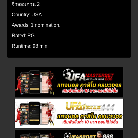
จิ๋วจอมกวน 2
Country:
USA
Awards:
1 nomination.
Rated:
PG
Runtime:
98 min