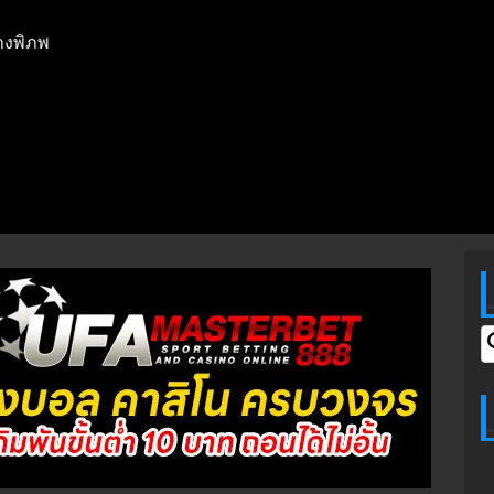
างพิภพ
S