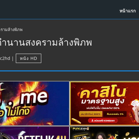
หน้าแรก
ครามล้างพิภพ
 ตำนานสงครามล้างพิภพ
c2hd
|
หนัง HD