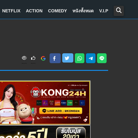
NETFLIX
ACTION
COMEDY
หนังทั้งหมด
V.I.P
V
i
e
w
s