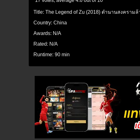
17 votes, average
4.6
out of 10
Title:
The Legend of Zu (2018) ตำนานสงครามล้
Country:
China
Awards:
N/A
Rated:
N/A
Runtime:
90 min