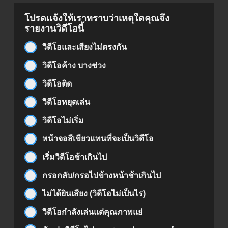
โปรดแจ้งให้เราทราบว่าเหตุใดคุณจึง
รายงานวิดีโอนี้
วิดีโอและเสียงไม่ตรงกัน
วิดีโอค้าง บางช่วง
วิดีโอติด
วิดีโอหยุดเล่น
วิดีโอไม่เริ่ม
หน้าจอสีเขียวแทนที่จะเป็นวิดีโอ
เริ่มวิดีโอช้าเกินไป
กรอกลับ/กรอไปข้างหน้าช้าเกินไป
ไม่ได้ยินเสียง (วิดีโอไม่เป็นไร)
วิดีโอกำลังเล่นแต่คุณภาพแย่