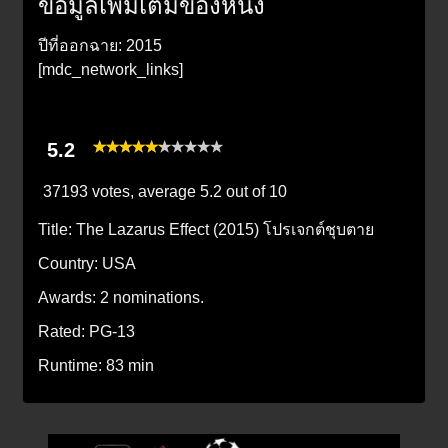
ข้อมูลเพิ่มเติมของหนัง
ปีที่ออกฉาย: 2015
[mdc_network_links]
5.2
37193 votes, average
5.2
out of 10
Title:
The Lazarus Effect (2015) โปรเจกต์ชุบตาย
Country:
USA
Awards:
2 nominations.
Rated:
PG-13
Runtime:
83 min