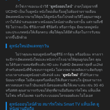
ถ้าใช่เราขอแนะนำวิธี "
ดูหนังออนไลน์
" ง่ายๆไม่ยุ่งยากที่
UC2HD เป็นเว็บดูหนัง หนังใหม่เต็มเรื่องดูไม่ต้องจ่ายรายเดือน
อัพเดทหนังมากมายให้คุณได้ดูหนังเรื่องโปรดด้วยวิดีโอคุณภาพสูง
เราไม่ได้นำเสนอเฉพาะหนังออนไลน์อย่างเดียวเท่านั้น แต่รวมถึงซี
รีย์ ไม่ว่าจะเป็น ซีรีย์เกาหลี ซีรีย์ฝรั่ง หรือการ์ตูน มีหมวดหมู่หนัง
และประเภทหนังให้เลือกครบ เพื่อให้คุณได้มีตัวเลือกในการรับชม
มากขึ้นอีกด้วย
ดูหนังใหม่อัพเดททุกวัน
ไม่ว่าคุณจะชอบดูหนังหรือดูซีรีย์ การ์ตูน หรืออนิเมะ ทางเรา
จะมีการอัพเดทหนังใหม่และหนังจากโรงฉายให้คุณดูก่อนใคร คุณ
จะได้รับความคมชัดที่ระดับ HD และ FullHD อัพเดทล่าสุดที่ uc2hd
สำหรับคอหนังที่ชื่นชอบการดูหนัง ไม่ควรพลาดเพลิดเกาะติดกับทุก
แรงเวลาเสนอดูหนังอย่างมีเสน่ห์ และ "
ดูหนังใหม่
" ที่ได้รับความ
นิยมมากที่สุด ไม่มีสะดุดหรือสต็อปให้เสียความสนใจ ผู้ชมสามารถ
ตรวจสอบความเร็วอินเทอร์เน็ตของตนเพื่อให้เหมาะสม เช่น 3G 4G
หรือWifi คุณสามารถรับชมได้ทุกที่ผ่านมือถือสมาร์ตโฟน แท็บเล็ต
ไอโฟน หรือไอแพด รองรับระบบออนโดรยอยด์และไอโอเอส
ดูหนังออนไลน์ด้วย สมาร์ทโฟน Smart TV แท็บเล็ต ดู
หนังผ่านมือถือ