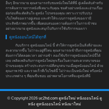
อื่นๆ อีกมากมาย คุณสามารถรับชมหนังใหม่ได้ที่นี่ สู่เคล็ดลับสำหรับ
การค้นหารายการหนังที่เหมาะกับคุณ ชมตัวอย่างหนังและอ่านเรื่อง
ย่อก่อนที่จะตัดสินใจ ดูหนัง โปรดของคุณ เพราะเราปรับปรุง
เว็บไซต์ของเราอยู่เสมอ และทำให้ระบบการดูหนังของเรามี
ประสิทธิภาพมากขึ้น เพื่อตอบสนองความต้องการในการเข้าชม
อย่างมากมาย ดูหนังและสนุกไปกับการใช้บริการของเรา
ดูหนังออนไลน์ได้ทุกที่
กับบริการ ดูหนังออนไลน์ นี้ ทำให้การดูหนังเป็นสิ่งที่ง่ายและ
สะดวกมากขึ้น ไม่ว่าจะอยู่ที่ไหน คุณสามารถเข้าถึงการดูหนังที่คุณ
ต้องการได้ตลอดเวลา อย่ารอช้า ลองใช้บริการดูหนังออนไลน์นี้ได้
เลย เพลิดเพลินกับการดูหนังใหม่ทุกเรื่องในความสะดวกสบายของ
บ้านของคุณ สร้างประสบการณ์ที่สนุกสนานเมื่อดูหนังออนไลน์ ด้วย
คุณภาพ HD และรวดเร็วที่เว็บไซต์นี้ ไม่ว่าจะเป็นหนังใหม่ หรือหนัง
ประเภทต่าง ๆ ที่คุณชื่นชอบ อย่าพลาดโอกาสที่จะดูหนังที่นี่
© Copyright 2026
uc2hd.com ดูหนังใหม่ หนังออนไลน์ ดู
หนัง ดูหนังออนไลน์ หนังมาใหม่