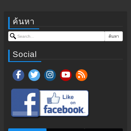
ค้นหา
Search for:
ค้นหา
Social