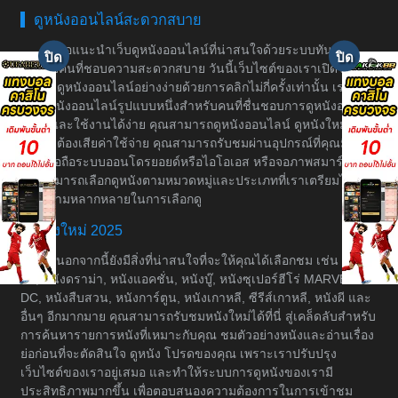
ดูหนังออนไลน์สะดวกสบาย
ขอแนะนำเว็บดูหนังออนไลน์ที่น่าสนใจด้วยระบบทันสมัย
สำหรับคนที่ชอบความสะดวกสบาย วันนี้เว็บไซต์ของเราเปิดให้
บริการดูหนังออนไลน์อย่างง่ายด้วยการคลิกไม่กี่ครั้งเท่านั้น เราเป็น
เว็บดูหนังออนไลน์รูปแบบหนึ่งสำหรับคนที่ชื่นชอบการดูหนังอย่างมี
ระบบและใช้งานได้ง่าย คุณสามารถดูหนังออนไลน์ ดูหนังใหม่ได้
โดยไม่ต้องเสียค่าใช้จ่าย คุณสามารถรับชมผ่านอุปกรณ์ที่คุณมีอยู่
เช่น มือถือระบบออนโดรยอยด์หรือไอโอเอส หรือจอภาพสมาร์ททีวี
คุณสามารถเลือกดูหนังตามหมวดหมู่และประเภทที่เราเตรียมไว้ให้
เพื่อความหลากหลายในการเลือกดู
หนังใหม่ 2025
นอกจากนี้ยังมีสิ่งที่น่าสนใจที่จะให้คุณได้เลือกชม เช่น หนัง
ต่อ, หนังดราม่า, หนังแอคชั่น, หนังบู๊, หนังซุเปอร์ฮีโร่ MARVEL &
DC, หนังสืบสวน, หนังการ์ตูน, หนังเกาหลี, ซีรีส์เกาหลี, หนังผี และ
อื่นๆ อีกมากมาย คุณสามารถรับชมหนังใหม่ได้ที่นี่ สู่เคล็ดลับสำหรับ
การค้นหารายการหนังที่เหมาะกับคุณ ชมตัวอย่างหนังและอ่านเรื่อง
ย่อก่อนที่จะตัดสินใจ ดูหนัง โปรดของคุณ เพราะเราปรับปรุง
เว็บไซต์ของเราอยู่เสมอ และทำให้ระบบการดูหนังของเรามี
ประสิทธิภาพมากขึ้น เพื่อตอบสนองความต้องการในการเข้าชม