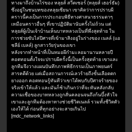
ทางมาถึงบ้านไร่ของ หลุยส์ สวีตเซอร์ (หลุยส์ เฮอร์ธัม)
ซึ่งอยู่ในชนบทของหลุยเซียนา เขาคิดว่าการปราบผี
คราวนี้คงเป็นการประกอบพิธีทางศาสนาธรรมดาๆ
เหมือนคราวอื่นๆ ที่เขาปฏิบัติมานับครั้งไม่ถ้วน แต่
หลุยส์ผู้เป็นเจ้าบ้านเห็นบาทหลวงเป็นที่พึ่งสุดท้าย ใน
การช่วยขับไล่ปิศาจที่เข้ามาสิงอยู่ในร่างของ เนลล์ (แอ
ชลีย์ เบลล์) ลูกสาววัยรุ่นของเขา
หลังจากทำหน้าที่เป็นหมอผีกำมะลอมานานหลายปี
คอตทอนตั้งใจจะปราบผีครั้งนี้เป็นครั้งสุดท้าย เขาและ
ลูกทีมจึงวางแผนบันทึกภาพพิธีกรรมเป็นภาพยนตร์
สารคดีด้วย แต่เมื่อสถานการณ์เลวร้ายถึงขั้นเลือดตก
ยางออก คอตทอนรู้ทันทีว่าเขาได้พบกับปีศาจร้ายของ
จริงเข้าให้แล้ว และมันก็ช้าเกินกว่าที่จะหันหลังกลับ
ความเชื่อของบาทหลวงถูกสั่นคลอนจนถึงก้นบึ้งหัวใจ
เขาและลูกทีมต้องหาทางช่วยชีวิตเนลล์ รวมทั้งชีวิตตัว
เองให้ได้ ก่อนที่ทุกอย่างจะสายเกินไป
[mdc_network_links]