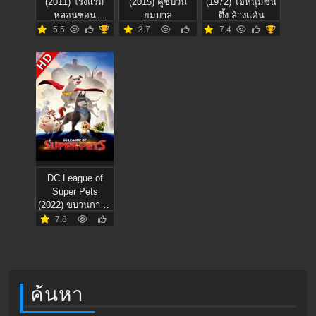
(2011) โรงแรม
(2015) คู่ซี้ป่วน
(1972) ไอ้หนุ่มซิน
หลอนซ่อน
ยมบาล
ตึ้ง ล้างแค้น
วิญญาณเฮี้ยน
5.5
3.7
7.4
HD
DC League of
Super Pets
(2022) ขบวนการซู
เปอร์เพ็ทส์
7.8
ค้นหา