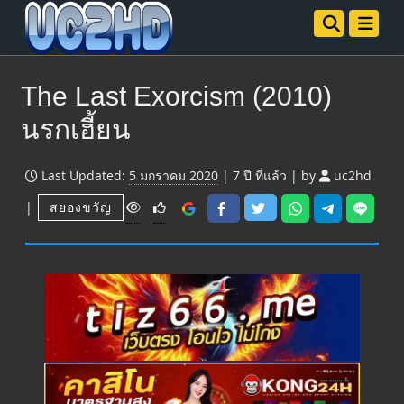
The Last Exorcism (2010)
นรกเฮี้ยน
Last Updated:
5 มกราคม 2020
|
7 ปี
ที่แล้ว
|
by
uc2hd
V
|
สยองขวัญ
i
e
w
s