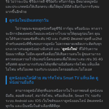
รีย์ ไม่ว่าจะเป็น ซีรีย์เกาหลี ซีรีย์ฝรั่ง หรือการ์ตูน มีหมวดหมู่หนัง
และประเภทหนังให้เลือกครบ เพื่อให้คุณได้มีตัวเลือกในการรับชม
มากขึ้นอีกด้วย
ดูหนังใหม่อัพเดททุกวัน
ไม่ว่าคุณจะชอบดูหนังหรือดูซีรีย์ การ์ตูน หรืออนิเมะ ทางเรา
จะมีการอัพเดทหนังใหม่และหนังจากโรงฉายให้คุณดูก่อนใคร คุณ
จะได้รับความคมชัดที่ระดับ HD และ FullHD อัพเดทล่าสุดที่ uc2hd
สำหรับคอหนังที่ชื่นชอบการดูหนัง ไม่ควรพลาดเพลิดเกาะติดกับทุก
แรงเวลาเสนอดูหนังอย่างมีเสน่ห์ และ "
ดูหนังใหม่
" ที่ได้รับความ
นิยมมากที่สุด ไม่มีสะดุดหรือสต็อปให้เสียความสนใจ ผู้ชมสามารถ
ตรวจสอบความเร็วอินเทอร์เน็ตของตนเพื่อให้เหมาะสม เช่น 3G 4G
หรือWifi คุณสามารถรับชมได้ทุกที่ผ่านมือถือสมาร์ตโฟน แท็บเล็ต
ไอโฟน หรือไอแพด รองรับระบบออนโดรยอยด์และไอโอเอส
ดูหนังออนไลน์ด้วย สมาร์ทโฟน Smart TV แท็บเล็ต ดู
หนังผ่านมือถือ
สามารถดูหนังได้ทุกที่นอกเหนือจากในโรงภาพยนต์ ดูหนังบน
มือถือ, คอมพิวเตอร์, สมาร์ทโฟน, หรือแท็บเล็ต, Smart TV, รองรับ
ระบบ Android และ IOS เว็บไซต์ของเราดูหนังออนไลน์ อัพเดทหนัง
ทุกวัน และเป็นหนึ่งในตัวเลือกที่ดีที่สุด