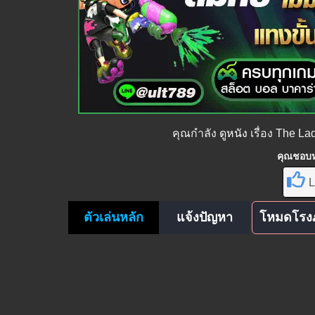
คุณกำลัง
ดูหนัง
เรื่อง The La
คุณชอบหน
L
ตัวเล่นหลัก
แจ้งปัญหา
โหมดโรง