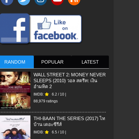
RANDOM
POPULAR
LATEST
WALL STREET 2: MONEY NEVER
SLEEPS (2010) วอล สตรีท: เงิน
อำมหิต 2
IMDB:
6.2
/
10
|
88,979 ratings
THI-BAAN THE SERIES (2017) ไท
บ้าน เดอะซีรีส์
IMDB:
6.5
/
10
|