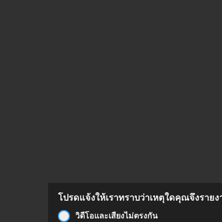
โปรดแจ้งให้เราทราบว่าเหตุใดคุณจึงรายงาน
วิดีโอและเสียงไม่ตรงกัน