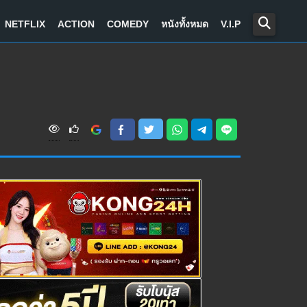
NETFLIX
ACTION
COMEDY
หนังทั้งหมด
V.I.P
V
i
e
w
s