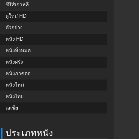
ซีรีส์เกาหลี
ดูใหม่ HD
ตัวอย่าง
หนัง HD
หนังทั้งหมด
หนังฝรั่ง
หนังภาคต่อ
หนังใหม่
หนังไทย
เอเชีย
ประเภทหนัง