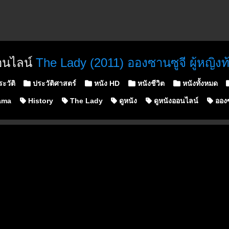
อนไลน์
The Lady (2011) อองซานซูจี ผู้หญิง
in
ะวัติ
ประวัติศาสตร์
หนัง HD
หนังชีวิต
หนังทั้งหมด
ama
History
The Lady
ดูหนัง
ดูหนังออนไลน์
อองซ