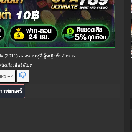
dy (2011) อองซานซูจี ผู้หญิงท้าอำนาจ
ังเรื่องนี้หรือไม่?
ike + 4
ภาพยนตร์