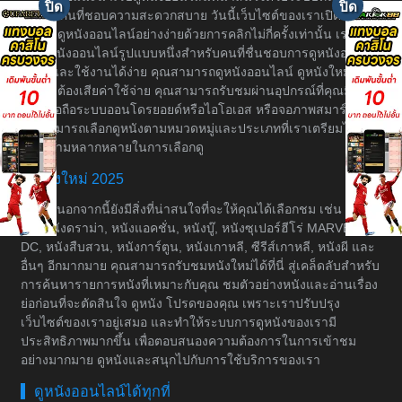
สำหรับคนที่ชอบความสะดวกสบาย วันนี้เว็บไซต์ของเราเปิดให้
บริการดูหนังออนไลน์อย่างง่ายด้วยการคลิกไม่กี่ครั้งเท่านั้น เราเป็น
เว็บดูหนังออนไลน์รูปแบบหนึ่งสำหรับคนที่ชื่นชอบการดูหนังอย่างมี
ระบบและใช้งานได้ง่าย คุณสามารถดูหนังออนไลน์ ดูหนังใหม่ได้
โดยไม่ต้องเสียค่าใช้จ่าย คุณสามารถรับชมผ่านอุปกรณ์ที่คุณมีอยู่
เช่น มือถือระบบออนโดรยอยด์หรือไอโอเอส หรือจอภาพสมาร์ททีวี
คุณสามารถเลือกดูหนังตามหมวดหมู่และประเภทที่เราเตรียมไว้ให้
เพื่อความหลากหลายในการเลือกดู
หนังใหม่ 2025
นอกจากนี้ยังมีสิ่งที่น่าสนใจที่จะให้คุณได้เลือกชม เช่น หนัง
ต่อ, หนังดราม่า, หนังแอคชั่น, หนังบู๊, หนังซุเปอร์ฮีโร่ MARVEL &
DC, หนังสืบสวน, หนังการ์ตูน, หนังเกาหลี, ซีรีส์เกาหลี, หนังผี และ
อื่นๆ อีกมากมาย คุณสามารถรับชมหนังใหม่ได้ที่นี่ สู่เคล็ดลับสำหรับ
การค้นหารายการหนังที่เหมาะกับคุณ ชมตัวอย่างหนังและอ่านเรื่อง
ย่อก่อนที่จะตัดสินใจ ดูหนัง โปรดของคุณ เพราะเราปรับปรุง
เว็บไซต์ของเราอยู่เสมอ และทำให้ระบบการดูหนังของเรามี
ประสิทธิภาพมากขึ้น เพื่อตอบสนองความต้องการในการเข้าชม
อย่างมากมาย ดูหนังและสนุกไปกับการใช้บริการของเรา
ดูหนังออนไลน์ได้ทุกที่