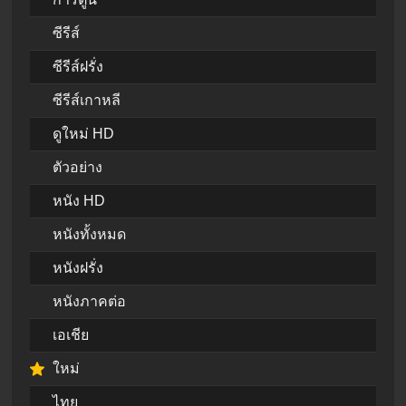
ซีรีส์
ซีรีส์ฝรั่ง
ซีรีส์เกาหลี
ดูใหม่ HD
ตัวอย่าง
หนัง HD
หนังทั้งหมด
หนังฝรั่ง
หนังภาคต่อ
เอเชีย
ใหม่
ไทย