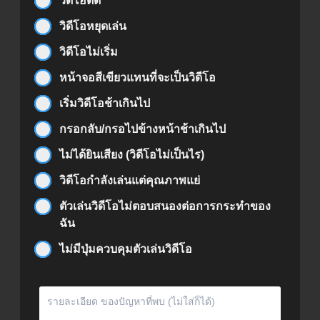
วิดีโอติด
วิดีโอหยุดเล่น
วิดีโอไม่เริ่ม
หน้าจอสีเขียวแทนที่จะเป็นวิดีโอ
เริ่มวิดีโอช้าเกินไป
กรอกลับ/กรอไปข้างหน้าช้าเกินไป
ไม่ได้ยินเสียง (วิดีโอไม่เป็นไร)
วิดีโอกำลังเล่นแต่คุณภาพแย่
ตัวเล่นวิดีโอไม่ตอบสนองต่อการกระทำของ
ฉัน
ไม่มีปุ่มควบคุมตัวเล่นวิดีโอ