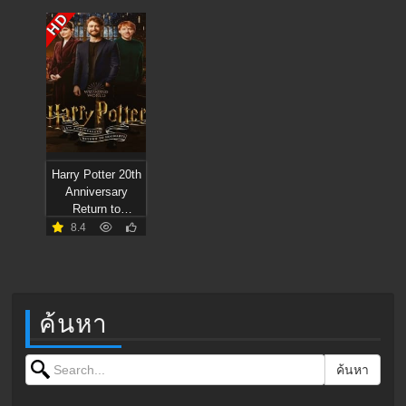
HD
Harry Potter 20th
Anniversary
Return to
Hogwarts (2022)
8.4
20ปี แฮร์รี่ คืนสู่
เหย้าฮอกวอตส์
ค้นหา
Search for:
ค้นหา