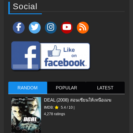
Social
RANDOM
POPULAR
LATEST
DEAL (2008) สอนเซียนให้เหนือเมฆ
IMDB:
5.4
/
10
|
4,278 ratings