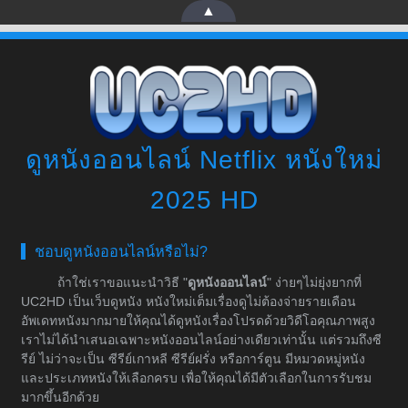
▲
ดูหนังออนไลน์ Netflix หนังใหม่
2025 HD
ชอบดูหนังออนไลน์หรือไม่?
ถ้าใช่เราขอแนะนำวิธี "
ดูหนังออนไลน์
" ง่ายๆไม่ยุ่งยากที่
UC2HD เป็นเว็บดูหนัง หนังใหม่เต็มเรื่องดูไม่ต้องจ่ายรายเดือน
อัพเดทหนังมากมายให้คุณได้ดูหนังเรื่องโปรดด้วยวิดีโอคุณภาพสูง
เราไม่ได้นำเสนอเฉพาะหนังออนไลน์อย่างเดียวเท่านั้น แต่รวมถึงซี
รีย์ ไม่ว่าจะเป็น ซีรีย์เกาหลี ซีรีย์ฝรั่ง หรือการ์ตูน มีหมวดหมู่หนัง
และประเภทหนังให้เลือกครบ เพื่อให้คุณได้มีตัวเลือกในการรับชม
มากขึ้นอีกด้วย