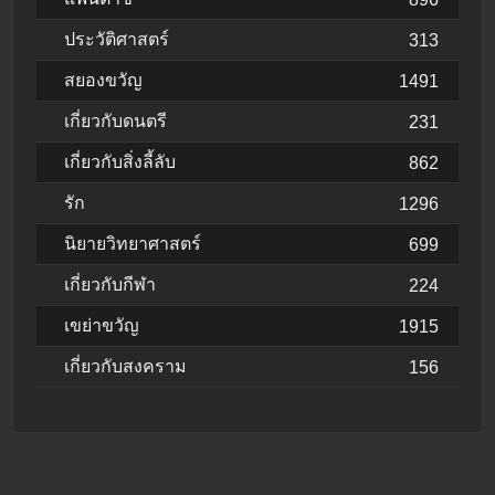
ประวัติศาสตร์
313
สยองขวัญ
1491
เกี่ยวกับดนตรี
231
เกี่ยวกับสิ่งลี้ลับ
862
รัก
1296
นิยายวิทยาศาสตร์
699
เกี่ยวกับกีฬา
224
เขย่าขวัญ
1915
เกี่ยวกับสงคราม
156