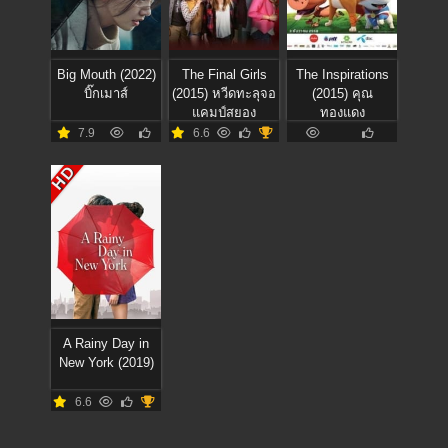
Big Mouth (2022)
The Final Girls
The Inspirations
บิ๊กเมาส์
(2015) หวีดทะลุจอ
(2015) คุณ
แคมป์สยอง
ทองแดง
7.9
6.6
HD
A Rainy Day in
New York (2019)
6.6