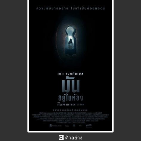
ตัวอย่าง