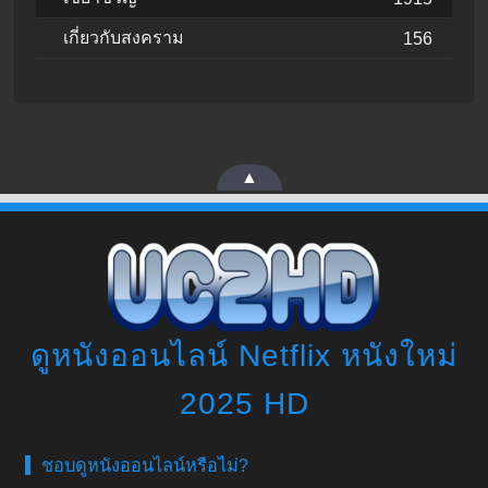
เกี่ยวกับสงคราม
156
▲
ดูหนังออนไลน์ Netflix หนังใหม่
2025 HD
ชอบดูหนังออนไลน์หรือไม่?