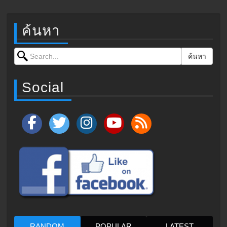
ค้นหา
Search for:
ค้นหา
Social
RANDOM
POPULAR
LATEST