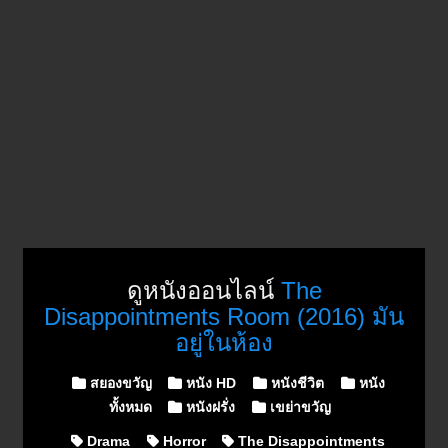
ดูหนังออนไลน์
The
Disappointments Room (2016) มัน
อยู่ในห้อง
Posted in
สยองขวัญ
หนัง HD
หนังชีวิต
หนัง
ทั้งหมด
หนังฝรั่ง
เขย่าขวัญ
Drama
Horror
The Disappointments