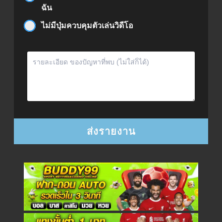
ฉัน
ไม่มีปุ่มควบคุมตัวเล่นวิดีโอ