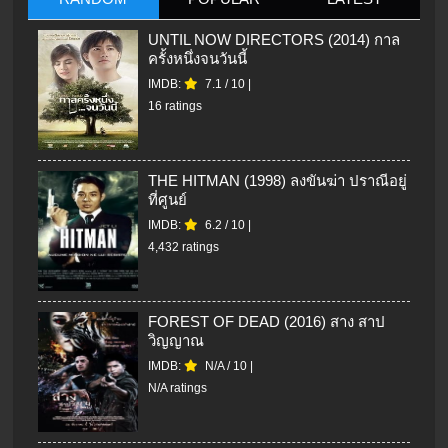
UNTIL NOW DIRECTORS (2014) กาล
ครั้งหนึ่งจนวันนี้
IMDB:
7.1
/
10
|
16 ratings
THE HITMAN (1998) ลงขันฆ่า ปราณีอยู่
ที่ศูนย์
IMDB:
6.2
/
10
|
4,432 ratings
FOREST OF DEAD (2016) สาง สาป
วิญญาณ
IMDB:
N/A
/
10
|
N/A ratings