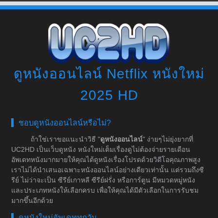
ดูหนังออนไลน์ Netflix หนังใหม่
2025 HD
ชอบดูหนังออนไลน์หรือไม่?
ถ้าใช่เราขอแนะนำวิธี "
ดูหนังออนไลน์
" ง่ายๆไม่ยุ่งยากที่
UC2HD เป็นเว็บดูหนัง หนังใหม่เต็มเรื่องดูไม่ต้องจ่ายรายเดือน
อัพเดทหนังมากมายให้คุณได้ดูหนังเรื่องโปรดด้วยวิดีโอคุณภาพสูง
เราไม่ได้นำเสนอเฉพาะหนังออนไลน์อย่างเดียวเท่านั้น แต่รวมถึงซี
รีย์ ไม่ว่าจะเป็น ซีรีย์เกาหลี ซีรีย์ฝรั่ง หรือการ์ตูน มีหมวดหมู่หนัง
และประเภทหนังให้เลือกครบ เพื่อให้คุณได้มีตัวเลือกในการรับชม
มากขึ้นอีกด้วย
ดูหนังใหม่อัพเดททุกวัน