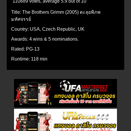
110889 votes, average
5.9
out of 10
Title:
The Brothers Grimm (2005) ตะลุยพิภพ
มหัศจรรย์
Country:
USA, Czech Republic, UK
Awards:
4 wins & 5 nominations.
Rated:
PG-13
Runtime:
118 min