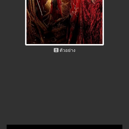
ตัวอย่าง