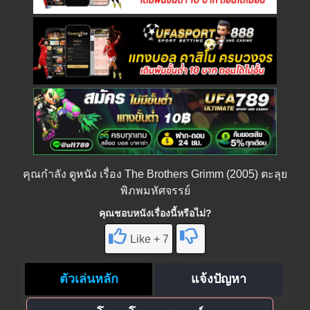
คุณกำลัง
ดูหนัง
เรื่อง The Brothers Grimm (2005) ตะลุย
พิภพมหัศจรรย์
คุณชอบหนังเรื่องนี้หรือไม่?
Like + 7
ตัวเล่นหลัก
แจ้งปัญหา