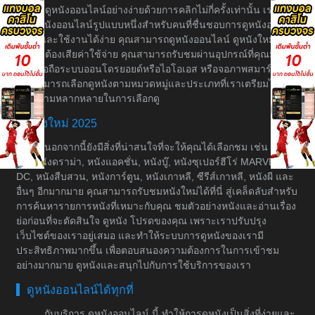
บริการดูหนังออนไลน์อย่างง่ายด้วยการคลิกไม่กี่ครั้งเท่านั้น เราเป็น
เว็บดูหนังออนไลน์รูปแบบหนึ่งสำหรับคนที่ชื่นชอบการดูหนังอย่างมี
ระบบและใช้งานได้ง่าย คุณสามารถดูหนังออนไลน์ ดูหนังใหม่ได้
โดยไม่ต้องเสียค่าใช้จ่าย คุณสามารถรับชมผ่านอุปกรณ์ที่คุณมีอยู่
เช่น มือถือระบบออนโดรยอยด์หรือไอโอเอส หรือจอภาพสมาร์ททีวี
คุณสามารถเลือกดูหนังตามหมวดหมู่และประเภทที่เราเตรียมไว้ให้
เพื่อความหลากหลายในการเลือกดู
หนังใหม่ 2025
นอกจากนี้ยังมีสิ่งที่น่าสนใจที่จะให้คุณได้เลือกชม เช่น หนัง
ต่อ, หนังดราม่า, หนังแอคชั่น, หนังบู๊, หนังซุเปอร์ฮีโร่ MARVEL &
DC, หนังสืบสวน, หนังการ์ตูน, หนังเกาหลี, ซีรีส์เกาหลี, หนังผี และ
อื่นๆ อีกมากมาย คุณสามารถรับชมหนังใหม่ได้ที่นี่ สู่เคล็ดลับสำหรับ
การค้นหารายการหนังที่เหมาะกับคุณ ชมตัวอย่างหนังและอ่านเรื่อง
ย่อก่อนที่จะตัดสินใจ ดูหนัง โปรดของคุณ เพราะเราปรับปรุง
เว็บไซต์ของเราอยู่เสมอ และทำให้ระบบการดูหนังของเรามี
ประสิทธิภาพมากขึ้น เพื่อตอบสนองความต้องการในการเข้าชม
อย่างมากมาย ดูหนังและสนุกไปกับการใช้บริการของเรา
ดูหนังออนไลน์ได้ทุกที่
กับบริการ ดูหนังออนไลน์ นี้ ทำให้การดูหนังเป็นสิ่งที่ง่ายและ