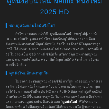
ดูหนังออนไลน์ Netflix หนังใหม่
2025 HD
ชอบดูหนังออนไลน์หรือไม่?
ถ้าใช่เราขอแนะนำวิธี "
ดูหนังออนไลน์
" ง่ายๆไม่ยุ่งยากที่
UC2HD เป็นเว็บดูหนัง หนังใหม่เต็มเรื่องดูไม่ต้องจ่ายรายเดือน
อัพเดทหนังมากมายให้คุณได้ดูหนังเรื่องโปรดด้วยวิดีโอคุณภาพสูง
เราไม่ได้นำเสนอเฉพาะหนังออนไลน์อย่างเดียวเท่านั้น แต่รวมถึงซี
รีย์ ไม่ว่าจะเป็น ซีรีย์เกาหลี ซีรีย์ฝรั่ง หรือการ์ตูน มีหมวดหมู่หนัง
และประเภทหนังให้เลือกครบ เพื่อให้คุณได้มีตัวเลือกในการรับชม
มากขึ้นอีกด้วย
ดูหนังใหม่อัพเดททุกวัน
ไม่ว่าคุณจะชอบดูหนังหรือดูซีรีย์ การ์ตูน หรืออนิเมะ ทางเรา
จะมีการอัพเดทหนังใหม่และหนังจากโรงฉายให้คุณดูก่อนใคร คุณ
จะได้รับความคมชัดที่ระดับ HD และ FullHD อัพเดทล่าสุดที่ uc2hd
สำหรับคอหนังที่ชื่นชอบการดูหนัง ไม่ควรพลาดเพลิดเกาะติดกับทุก
แรงเวลาเสนอดูหนังอย่างมีเสน่ห์ และ "
ดูหนังใหม่
" ที่ได้รับความ
นิยมมากที่สุด ไม่มีสะดุดหรือสต็อปให้เสียความสนใจ ผู้ชมสามารถ