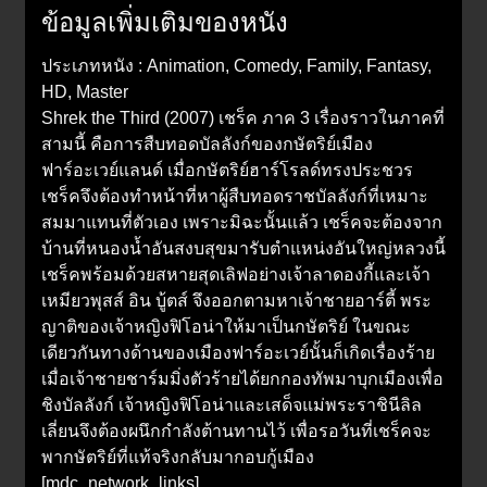
ข้อมูลเพิ่มเติมของหนัง
ประเภทหนัง : Animation, Comedy, Family, Fantasy,
HD, Master
Shrek the Third (2007) เชร็ค ภาค 3 เรื่องราวในภาคที่
สามนี้ คือการสืบทอดบัลลังก์ของกษัตริย์เมือง
ฟาร์อะเวย์แลนด์ เมื่อกษัตริย์ฮาร์โรลด์ทรงประชวร
เชร็คจึงต้องทำหน้าที่หาผู้สืบทอดราชบัลลังก์ที่เหมาะ
สมมาแทนที่ตัวเอง เพราะมิฉะนั้นแล้ว เชร็คจะต้องจาก
บ้านที่หนองน้ำอันสงบสุขมารับตำแหน่งอันใหญ่หลวงนี้
เชร็คพร้อมด้วยสหายสุดเลิฟอย่างเจ้าลาดองกี้และเจ้า
เหมียวพุสส์ อิน บู้ตส์ จึงออกตามหาเจ้าชายอาร์ตี้ พระ
ญาติของเจ้าหญิงฟิโอน่าให้มาเป็นกษัตริย์ ในขณะ
เดียวกันทางด้านของเมืองฟาร์อะเวย์นั้นก็เกิดเรื่องร้าย
เมื่อเจ้าชายชาร์มมิ่งตัวร้ายได้ยกกองทัพมาบุกเมืองเพื่อ
ชิงบัลลังก์ เจ้าหญิงฟิโอน่าและเสด็จแม่พระราชินีลิล
เลี่ยนจึงต้องผนึกกำลังต้านทานไว้ เพื่อรอวันที่เชร็คจะ
พากษัตริย์ที่แท้จริงกลับมากอบกู้เมือง
[mdc_network_links]