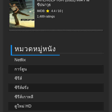
ขีปนาวุธ
IMDB:
4.4
/
10
|
1,489 ratings
หมวดหมู่หนัง
Netflix
การ์ตูน
ซีรีส์
ซีรีส์ฝรั่ง
ซีรีส์เกาหลี
ดูใหม่ HD