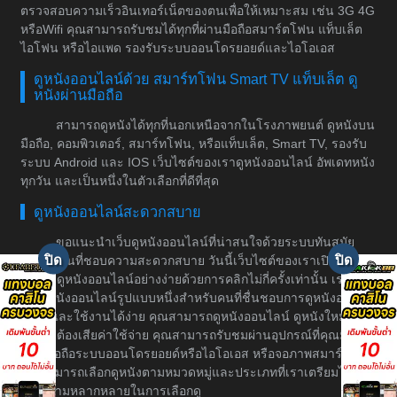
ตรวจสอบความเร็วอินเทอร์เน็ตของตนเพื่อให้เหมาะสม เช่น 3G 4G
หรือWifi คุณสามารถรับชมได้ทุกที่ผ่านมือถือสมาร์ตโฟน แท็บเล็ต
ไอโฟน หรือไอแพด รองรับระบบออนโดรยอยด์และไอโอเอส
ดูหนังออนไลน์ด้วย สมาร์ทโฟน Smart TV แท็บเล็ต ดู
หนังผ่านมือถือ
สามารถดูหนังได้ทุกที่นอกเหนือจากในโรงภาพยนต์ ดูหนังบน
มือถือ, คอมพิวเตอร์, สมาร์ทโฟน, หรือแท็บเล็ต, Smart TV, รองรับ
ระบบ Android และ IOS เว็บไซต์ของเราดูหนังออนไลน์ อัพเดทหนัง
ทุกวัน และเป็นหนึ่งในตัวเลือกที่ดีที่สุด
ดูหนังออนไลน์สะดวกสบาย
ขอแนะนำเว็บดูหนังออนไลน์ที่น่าสนใจด้วยระบบทันสมัย
สำหรับคนที่ชอบความสะดวกสบาย วันนี้เว็บไซต์ของเราเปิดให้
บริการดูหนังออนไลน์อย่างง่ายด้วยการคลิกไม่กี่ครั้งเท่านั้น เราเป็น
เว็บดูหนังออนไลน์รูปแบบหนึ่งสำหรับคนที่ชื่นชอบการดูหนังอย่างมี
ระบบและใช้งานได้ง่าย คุณสามารถดูหนังออนไลน์ ดูหนังใหม่ได้
โดยไม่ต้องเสียค่าใช้จ่าย คุณสามารถรับชมผ่านอุปกรณ์ที่คุณมีอยู่
เช่น มือถือระบบออนโดรยอยด์หรือไอโอเอส หรือจอภาพสมาร์ททีวี
คุณสามารถเลือกดูหนังตามหมวดหมู่และประเภทที่เราเตรียมไว้ให้
เพื่อความหลากหลายในการเลือกดู