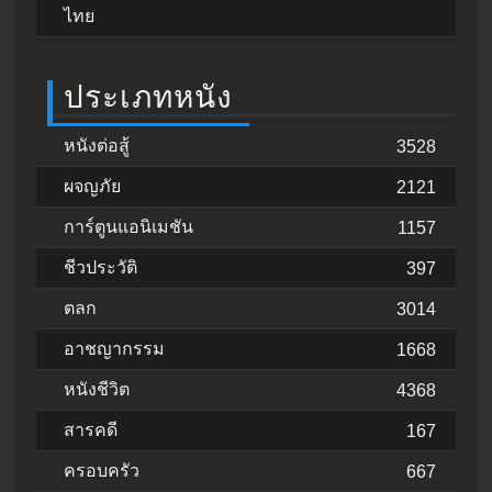
ไทย
ประเภทหนัง
หนังต่อสู้
3528
ผจญภัย
2121
การ์ตูนแอนิเมชัน
1157
ชีวประวัติ
397
ตลก
3014
อาชญากรรม
1668
หนังชีวิต
4368
สารคดี
167
ครอบครัว
667