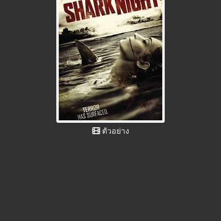
ตัวอย่าง