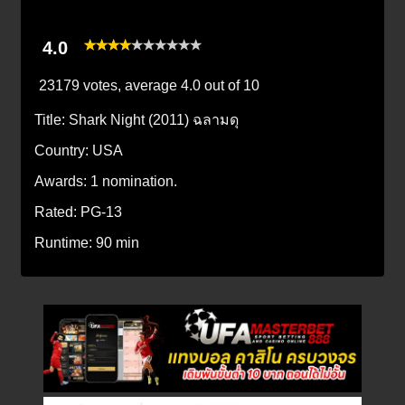
4.0
23179 votes, average
4.0
out of 10
Title:
Shark Night (2011) ฉลามดุ
Country:
USA
Awards:
1 nomination.
Rated:
PG-13
Runtime:
90 min