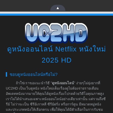
▲
ดูหนังออนไลน์ Netflix หนังใหม่
2025 HD
ชอบดูหนังออนไลน์หรือไม่?
ถ้าใช่เราขอแนะนำวิธี "
ดูหนังออนไลน์
" ง่ายๆไม่ยุ่งยากที่
UC2HD เป็นเว็บดูหนัง หนังใหม่เต็มเรื่องดูไม่ต้องจ่ายรายเดือน
อัพเดทหนังมากมายให้คุณได้ดูหนังเรื่องโปรดด้วยวิดีโอคุณภาพสูง
เราไม่ได้นำเสนอเฉพาะหนังออนไลน์อย่างเดียวเท่านั้น แต่รวมถึงซี
รีย์ ไม่ว่าจะเป็น ซีรีย์เกาหลี ซีรีย์ฝรั่ง หรือการ์ตูน มีหมวดหมู่หนัง
และประเภทหนังให้เลือกครบ เพื่อให้คุณได้มีตัวเลือกในการรับชม