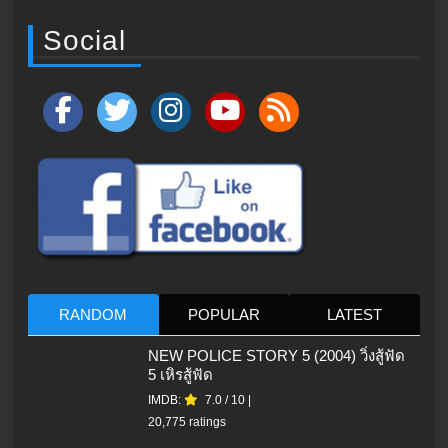
Social
RANDOM
POPULAR
LATEST
NEW POLICE STORY 5 (2004) วิ่งสู้ฟัด
5 เหิรสู้ฟัด
IMDB:
7.0
/
10
|
20,775 ratings