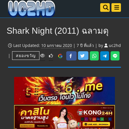
Shark Night (2011) ฉลามดุ
Last Updated:
10 มกราคม 2020
|
7 ปี
ที่แล้ว
|
by
uc2hd
V
|
สยองขวัญ
i
e
w
s