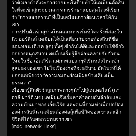
ว่าตัวเองกำลังจะตายจากมะเร็งร้ายทำให้เดเมี่ยนตัดสิน
ใจที่จะเข้าสู่กระบวนการการรักษาแบบสุดโต่งที่เรียก
ว่า “การลอกคราบ” ที่เป็นเหมือนการย้อนเวลาให้กับ
เขา
การปรับตัวเข้าสู่ร่างใหม่และการเริ่มชีวิตครั้งที่สองใน
นิว ออร์ลีนส์ เดเมี่ยนได้เป็นเพื่อนกับชายท้องถิ่นที่ชื่อ
แอนทอน (ดีเรค ลูค) ทั้งคู่เข้ากันได้ดีและออกไปใช้ชีววิ
ตอย่างสนุกสนาน เดเมี่ยนเริ่มรู้สึกผ่อนคลายกับตัวตน
ใหม่ในชื่อ เอ็ดเวิร์ด แต่ภาพแปลกๆที่เริ่มหลั่งไหลเข้า
สู่สมองของเขา ไม่ใช่เรื่องง่ายที่จะอธิบาย อัลไบรท์ได้
บอกแต่เพียงว่า “ความอมตะย่อมมีผลข้างเคียงเป็น
ธรรมดา”
เมื่อเขารู้สึกตัวว่าถูกภาพต่างๆนำไปสู่แมเดอไลน์ (นา
ตาลี มาร์ติเนซ) เดเมี่ยนจึงเริ่มหาคำตอบอันลึกลับและ
ความเป็นมาของ เอ็ดเวิร์ด และคนที่ตามฆ่าเพื่อปกป้อง
องค์กรลับนั้น เดเมี่ยนต้องต่อสู้เพื่อชีวิตของเขาและอีก
ชีวิตที่ได้รับผลกระทบจากเขา
[mdc_network_links]