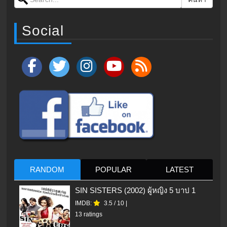
Social
RANDOM
POPULAR
LATEST
SIN SISTERS (2002) ผู้หญิง 5 บาป 1
IMDB:
3.5
/
10
|
13 ratings