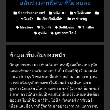
สลับร่างล่าปริศนาชีวิตอมตะ
Posted in
นิยายวิทยาศาสตร์
หนัง HD
หนังทั้งหมด
หนังฝรั่ง
เกี่ยวกับสิ่งลี้ลับ
เขย่าขวัญ
Mystery
Sci-Fi
Self/Less
Thriller
ดูหนัง
ดูหนังออนไลน์
ข้อมูลเพิ่มเติมของหนัง
นักอุตสาหกรรมระดับอภิมหาเศรษฐี เดเมี่ยน เฮล (นัก
แสดงเจ้าของรางวัลออสการ์ เบ็น คิงสลีย์) เจ้าพ่อแห่ง
อาณาจักรธุรกิจของเขาที่แผ่ขยายอำนาจมาจากฐาน
การดำเนินธุรกิจของเขาในนิวยอร์ก ผู้เหินห่างจาก
ลูกสาวนักเคลื่อนไหวของเขา แคลร์ (มิเชลล์ ด็อคเคอร์
รี่ จาก ดาวน์ตัน แอ็บบี้) คนสนิทที่แท้จริงเพียงหนึ่งเดียว
ของเดเมี่ยนก็คือ มาร์ติน โอนีล (วิคเตอร์ การ์เบอร์)
เพื่อนและมือขวาที่รู้จักกันมาอย่างยาวนาน แต่การพบ