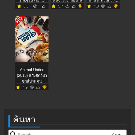
[HD] [บรรยาย
คนจริงเขาดองกัน
ผ่านรกทะลุตะวัน
ไทย]
ภาค 2
8.8
5.7
4.0
HD
Animal United
(2013) แก๊งสัตว์ป่า
ซ่าส์ป่วนคน
4.9
ค้นหา
Search for:
ค้นหา