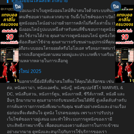
ดูหนังออนไลน์สะดวกสบาย
ขอแนะนำเว็บดูหนังออนไลน์ที่น่าสนใจด้วยระบบทันสมัย
สำหรับคนที่ชอบความสะดวกสบาย วันนี้เว็บไซต์ของเราเปิดให้
บริการดูหนังออนไลน์อย่างง่ายด้วยการคลิกไม่กี่ครั้งเท่านั้น เราเป็น
เว็บดูหนังออนไลน์รูปแบบหนึ่งสำหรับคนที่ชื่นชอบการดูหนังอย่างมี
ระบบและใช้งานได้ง่าย คุณสามารถดูหนังออนไลน์ ดูหนังใหม่ได้
โดยไม่ต้องเสียค่าใช้จ่าย คุณสามารถรับชมผ่านอุปกรณ์ที่คุณมีอยู่
เช่น มือถือระบบออนโดรยอยด์หรือไอโอเอส หรือจอภาพสมาร์ททีวี
คุณสามารถเลือกดูหนังตามหมวดหมู่และประเภทที่เราเตรียมไว้ให้
เพื่อความหลากหลายในการเลือกดู
หนังใหม่ 2025
นอกจากนี้ยังมีสิ่งที่น่าสนใจที่จะให้คุณได้เลือกชม เช่น หนัง
ต่อ, หนังดราม่า, หนังแอคชั่น, หนังบู๊, หนังซุเปอร์ฮีโร่ MARVEL &
DC, หนังสืบสวน, หนังการ์ตูน, หนังเกาหลี, ซีรีส์เกาหลี, หนังผี และ
อื่นๆ อีกมากมาย คุณสามารถรับชมหนังใหม่ได้ที่นี่ สู่เคล็ดลับสำหรับ
การค้นหารายการหนังที่เหมาะกับคุณ ชมตัวอย่างหนังและอ่านเรื่อง
ย่อก่อนที่จะตัดสินใจ ดูหนัง โปรดของคุณ เพราะเราปรับปรุง
เว็บไซต์ของเราอยู่เสมอ และทำให้ระบบการดูหนังของเรามี
ประสิทธิภาพมากขึ้น เพื่อตอบสนองความต้องการในการเข้าชม
อย่างมากมาย ดูหนังและสนุกไปกับการใช้บริการของเรา