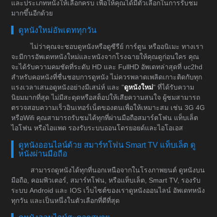
และประเภทหนังให้เลือกครบ เพื่อให้คุณได้มีตัวเลือกในการรับชม
มากขึ้นอีกด้วย
ดูหนังใหม่อัพเดททุกวัน
ไม่ว่าคุณจะชอบดูหนังหรือดูซีรีย์ การ์ตูน หรืออนิเมะ ทางเรา
จะมีการอัพเดทหนังใหม่และหนังจากโรงฉายให้คุณดูก่อนใคร คุณ
จะได้รับความคมชัดที่ระดับ HD และ FullHD อัพเดทล่าสุดที่ uc2hd
สำหรับคอหนังที่ชื่นชอบการดูหนัง ไม่ควรพลาดเพลิดเกาะติดกับทุก
แรงเวลาเสนอดูหนังอย่างมีเสน่ห์ และ "
ดูหนังใหม่
" ที่ได้รับความ
นิยมมากที่สุด ไม่มีสะดุดหรือสต็อปให้เสียความสนใจ ผู้ชมสามารถ
ตรวจสอบความเร็วอินเทอร์เน็ตของตนเพื่อให้เหมาะสม เช่น 3G 4G
หรือWifi คุณสามารถรับชมได้ทุกที่ผ่านมือถือสมาร์ตโฟน แท็บเล็ต
ไอโฟน หรือไอแพด รองรับระบบออนโดรยอยด์และไอโอเอส
ดูหนังออนไลน์ด้วย สมาร์ทโฟน Smart TV แท็บเล็ต ดู
หนังผ่านมือถือ
สามารถดูหนังได้ทุกที่นอกเหนือจากในโรงภาพยนต์ ดูหนังบน
มือถือ, คอมพิวเตอร์, สมาร์ทโฟน, หรือแท็บเล็ต, Smart TV, รองรับ
ระบบ Android และ IOS เว็บไซต์ของเราดูหนังออนไลน์ อัพเดทหนัง
ทุกวัน และเป็นหนึ่งในตัวเลือกที่ดีที่สุด