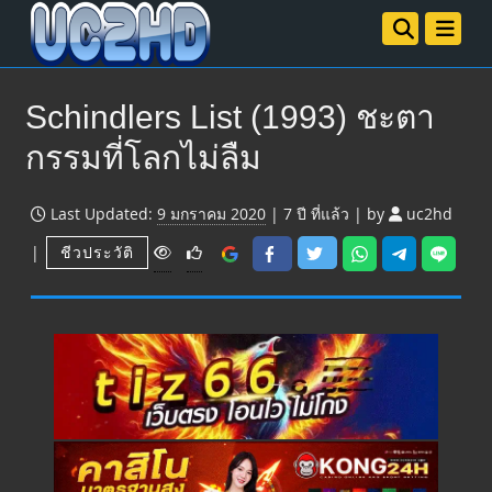
Schindlers List (1993) ชะตา
กรรมที่โลกไม่ลืม
Last Updated:
9 มกราคม 2020
|
7 ปี
ที่แล้ว
|
by
uc2hd
V
|
ชีวประวัติ
i
e
w
s