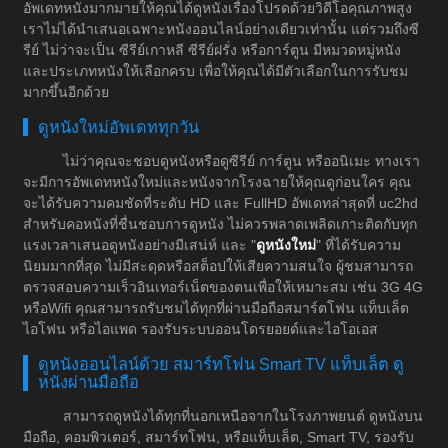
อัพเดทหนังมากมายให้คุณได้ดูหนังเรื่องโปรดด้วยวิดีโอคุณภาพสูง
เราไม่ได้นำเสนอเฉพาะหนังออนไลน์อย่างเดียวเท่านั้น แต่รวมถึงซี
รีย์ ไม่ว่าจะเป็น ซีรีย์เกาหลี ซีรีย์ฝรั่ง หรือการ์ตูน มีหมวดหมู่หนัง
และประเภทหนังให้เลือกครบ เพื่อให้คุณได้มีตัวเลือกในการรับชม
มากขึ้นอีกด้วย
ดูหนังใหม่อัพเดททุกวัน
ไม่ว่าคุณจะชอบดูหนังหรือดูซีรีย์ การ์ตูน หรืออนิเมะ ทางเรา
จะมีการอัพเดทหนังใหม่และหนังจากโรงฉายให้คุณดูก่อนใคร คุณ
จะได้รับความคมชัดที่ระดับ HD และ FullHD อัพเดทล่าสุดที่ uc2hd
สำหรับคอหนังที่ชื่นชอบการดูหนัง ไม่ควรพลาดเพลิดเกาะติดกับทุก
แรงเวลาเสนอดูหนังอย่างมีเสน่ห์ และ "
ดูหนังใหม่
" ที่ได้รับความ
นิยมมากที่สุด ไม่มีสะดุดหรือสต็อปให้เสียความสนใจ ผู้ชมสามารถ
ตรวจสอบความเร็วอินเทอร์เน็ตของตนเพื่อให้เหมาะสม เช่น 3G 4G
หรือWifi คุณสามารถรับชมได้ทุกที่ผ่านมือถือสมาร์ตโฟน แท็บเล็ต
ไอโฟน หรือไอแพด รองรับระบบออนโดรยอยด์และไอโอเอส
ดูหนังออนไลน์ด้วย สมาร์ทโฟน Smart TV แท็บเล็ต ดู
หนังผ่านมือถือ
สามารถดูหนังได้ทุกที่นอกเหนือจากในโรงภาพยนต์ ดูหนังบน
มือถือ, คอมพิวเตอร์, สมาร์ทโฟน, หรือแท็บเล็ต, Smart TV, รองรับ