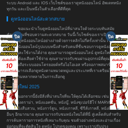
ระบบ Android และ IOS เว็บไซต์ของเราดูหนังออนไลน์ อัพเดทหนัง
ทุกวัน และเป็นหนึ่งในตัวเลือกที่ดีที่สุด
ดูหนังออนไลน์สะดวกสบาย
ขอแนะนำเว็บดูหนังออนไลน์ที่น่าสนใจด้วยระบบทันสมัย
สำหรับคนที่ชอบความสะดวกสบาย วันนี้เว็บไซต์ของเราเปิดให้
บริการดูหนังออนไลน์อย่างง่ายด้วยการคลิกไม่กี่ครั้งเท่านั้น เราเป็น
เว็บดูหนังออนไลน์รูปแบบหนึ่งสำหรับคนที่ชื่นชอบการดูหนังอย่างมี
ระบบและใช้งานได้ง่าย คุณสามารถดูหนังออนไลน์ ดูหนังใหม่ได้
โดยไม่ต้องเสียค่าใช้จ่าย คุณสามารถรับชมผ่านอุปกรณ์ที่คุณมีอยู่
เช่น มือถือระบบออนโดรยอยด์หรือไอโอเอส หรือจอภาพสมาร์ททีวี
คุณสามารถเลือกดูหนังตามหมวดหมู่และประเภทที่เราเตรียมไว้ให้
เพื่อความหลากหลายในการเลือกดู
หนังใหม่ 2025
นอกจากนี้ยังมีสิ่งที่น่าสนใจที่จะให้คุณได้เลือกชม เช่น หนัง
ต่อ, หนังดราม่า, หนังแอคชั่น, หนังบู๊, หนังซุเปอร์ฮีโร่ MARVEL &
DC, หนังสืบสวน, หนังการ์ตูน, หนังเกาหลี, ซีรีส์เกาหลี, หนังผี และ
อื่นๆ อีกมากมาย คุณสามารถรับชมหนังใหม่ได้ที่นี่ สู่เคล็ดลับสำหรับ
การค้นหารายการหนังที่เหมาะกับคุณ ชมตัวอย่างหนังและอ่านเรื่อง
ย่อก่อนที่จะตัดสินใจ ดูหนัง โปรดของคุณ เพราะเราปรับปรุง