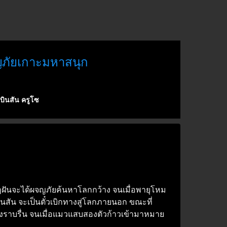
ญภัยเกาะมหาสนุก
บินสัน ครูโซ
นๆฝันจะได้ผจญภัยค้นหาโลกกว้าง จนเมื่อพายุโหม
รบินสัน จะเป็นตั๋วเบิกทางสู่โลกภายนอก ขณะที่
่างราบรื่น จนเมื่อแมวแสบสองตัวก้าวเข้ามาหมาย