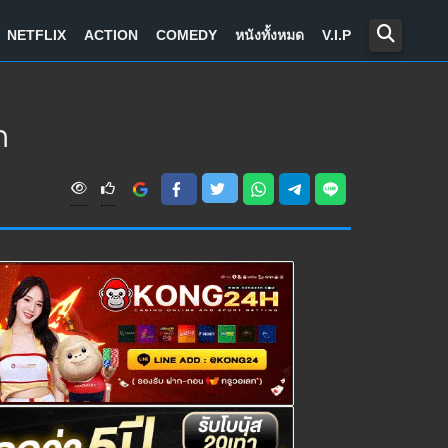
NETFLIX
ACTION
COMEDY
หนังทั้งหมด
V.I.P
ก
V
i
e
w
s