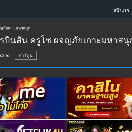
หน้าแรก
ผจญภัยเกาะมหาสนุก
รบินสัน ครูโซ ผจญภัยเกาะมหาสนุ
c2hd
|
การ์ตูน