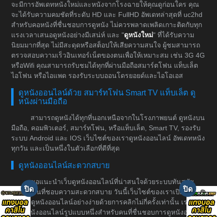
จะมีการอัพเดทหนังใหม่และหนังจากโรงฉายให้คุณดูก่อนใคร คุณ
จะได้รับความคมชัดที่ระดับ HD และ FullHD อัพเดทล่าสุดที่ uc2hd
สำหรับคอหนังที่ชื่นชอบการดูหนัง ไม่ควรพลาดเพลิดเกาะติดกับทุก
แรงเวลาเสนอดูหนังอย่างมีเสน่ห์ และ "
ดูหนังใหม่
" ที่ได้รับความ
นิยมมากที่สุด ไม่มีสะดุดหรือสต็อปให้เสียความสนใจ ผู้ชมสามารถ
ตรวจสอบความเร็วอินเทอร์เน็ตของตนเพื่อให้เหมาะสม เช่น 3G 4G
หรือWifi คุณสามารถรับชมได้ทุกที่ผ่านมือถือสมาร์ตโฟน แท็บเล็ต
ไอโฟน หรือไอแพด รองรับระบบออนโดรยอยด์และไอโอเอส
ดูหนังออนไลน์ด้วย สมาร์ทโฟน Smart TV แท็บเล็ต ดู
หนังผ่านมือถือ
สามารถดูหนังได้ทุกที่นอกเหนือจากในโรงภาพยนต์ ดูหนังบน
มือถือ, คอมพิวเตอร์, สมาร์ทโฟน, หรือแท็บเล็ต, Smart TV, รองรับ
ระบบ Android และ IOS เว็บไซต์ของเราดูหนังออนไลน์ อัพเดทหนัง
ทุกวัน และเป็นหนึ่งในตัวเลือกที่ดีที่สุด
ดูหนังออนไลน์สะดวกสบาย
ขอแนะนำเว็บดูหนังออนไลน์ที่น่าสนใจด้วยระบบทันสมัย
สำหรับคนที่ชอบความสะดวกสบาย วันนี้เว็บไซต์ของเราเปิดให้
บริการดูหนังออนไลน์อย่างง่ายด้วยการคลิกไม่กี่ครั้งเท่านั้น เราเป็น
เว็บดูหนังออนไลน์รูปแบบหนึ่งสำหรับคนที่ชื่นชอบการดูหนังอย่างมี