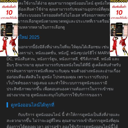
ระบบและใช้งานได้ง่าย คุณสามารถดูหนังออนไลน์ ดูหนังใหม่ได้
โดยไม่ต้องเสียค่าใช้จ่าย คุณสามารถรับชมผ่านอุปกรณ์ที่คุณมีอยู่
เช่น มือถือระบบออนโดรยอยด์หรือไอโอเอส หรือจอภาพสมาร์ททีวี
คุณสามารถเลือกดูหนังตามหมวดหมู่และประเภทที่เราเตรียมไว้ให้
เพื่อความหลากหลายในการเลือกดู
หนังใหม่ 2025
นอกจากนี้ยังมีสิ่งที่น่าสนใจที่จะให้คุณได้เลือกชม เช่น หนัง
ต่อ, หนังดราม่า, หนังแอคชั่น, หนังบู๊, หนังซุเปอร์ฮีโร่ MARVEL &
DC, หนังสืบสวน, หนังการ์ตูน, หนังเกาหลี, ซีรีส์เกาหลี, หนังผี และ
อื่นๆ อีกมากมาย คุณสามารถรับชมหนังใหม่ได้ที่นี่ สู่เคล็ดลับสำหรับ
การค้นหารายการหนังที่เหมาะกับคุณ ชมตัวอย่างหนังและอ่านเรื่อง
ย่อก่อนที่จะตัดสินใจ ดูหนัง โปรดของคุณ เพราะเราปรับปรุง
เว็บไซต์ของเราอยู่เสมอ และทำให้ระบบการดูหนังของเรามี
ประสิทธิภาพมากขึ้น เพื่อตอบสนองความต้องการในการเข้าชม
อย่างมากมาย ดูหนังและสนุกไปกับการใช้บริการของเรา
ดูหนังออนไลน์ได้ทุกที่
กับบริการ ดูหนังออนไลน์ นี้ ทำให้การดูหนังเป็นสิ่งที่ง่ายและ
สะดวกมากขึ้น ไม่ว่าจะอยู่ที่ไหน คุณสามารถเข้าถึงการดูหนังที่คุณ
ต้องการได้ตลอดเวลา อย่ารอช้า ลองใช้บริการดูหนังออนไลน์นี้ได้