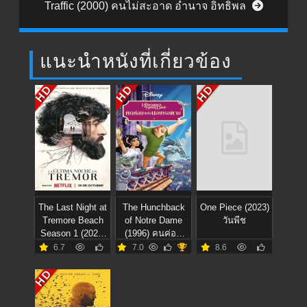
Traffic (2000) คนไม่สะอาด อำนาจ อิทธิพล
แนะนำหนังที่เกี่ยวข้อง
HD
HD
HD
The Last Night at
The Hunchback
One Piece (2023)
Tremore Beach
of Notre Dame
วันพีช
Season 1 (2024)
(1996) คนค่อม
คืนสุดท้ายที่เทรม
แห่งนอเทรอดาม
6.7
7.0
8.6
อร์ 1
HD