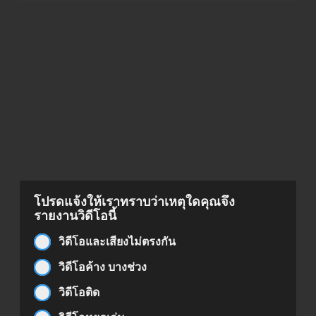
โปรดแจ้งให้เราทราบว่าเหตุใดคุณจึง
รายงานวิดีโอนี้
วิดีโอและเสียงไม่ตรงกัน
วิดีโอค้าง บางช่วง
วิดีโอติด