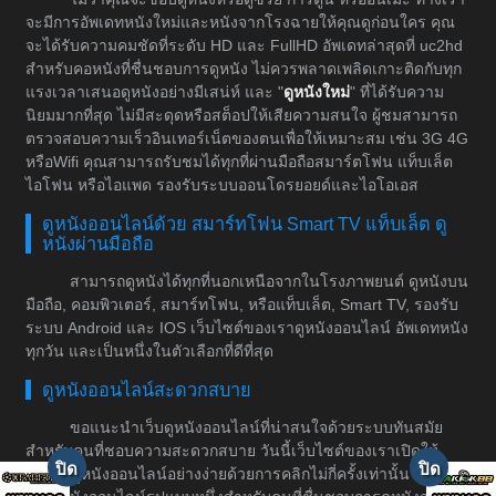
จะมีการอัพเดทหนังใหม่และหนังจากโรงฉายให้คุณดูก่อนใคร คุณ
จะได้รับความคมชัดที่ระดับ HD และ FullHD อัพเดทล่าสุดที่ uc2hd
สำหรับคอหนังที่ชื่นชอบการดูหนัง ไม่ควรพลาดเพลิดเกาะติดกับทุก
แรงเวลาเสนอดูหนังอย่างมีเสน่ห์ และ "
ดูหนังใหม่
" ที่ได้รับความ
นิยมมากที่สุด ไม่มีสะดุดหรือสต็อปให้เสียความสนใจ ผู้ชมสามารถ
ตรวจสอบความเร็วอินเทอร์เน็ตของตนเพื่อให้เหมาะสม เช่น 3G 4G
หรือWifi คุณสามารถรับชมได้ทุกที่ผ่านมือถือสมาร์ตโฟน แท็บเล็ต
ไอโฟน หรือไอแพด รองรับระบบออนโดรยอยด์และไอโอเอส
ดูหนังออนไลน์ด้วย สมาร์ทโฟน Smart TV แท็บเล็ต ดู
หนังผ่านมือถือ
สามารถดูหนังได้ทุกที่นอกเหนือจากในโรงภาพยนต์ ดูหนังบน
มือถือ, คอมพิวเตอร์, สมาร์ทโฟน, หรือแท็บเล็ต, Smart TV, รองรับ
ระบบ Android และ IOS เว็บไซต์ของเราดูหนังออนไลน์ อัพเดทหนัง
ทุกวัน และเป็นหนึ่งในตัวเลือกที่ดีที่สุด
ดูหนังออนไลน์สะดวกสบาย
ขอแนะนำเว็บดูหนังออนไลน์ที่น่าสนใจด้วยระบบทันสมัย
สำหรับคนที่ชอบความสะดวกสบาย วันนี้เว็บไซต์ของเราเปิดให้
บริการดูหนังออนไลน์อย่างง่ายด้วยการคลิกไม่กี่ครั้งเท่านั้น เราเป็น