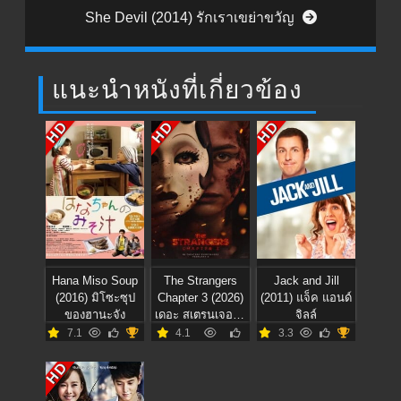
She Devil (2014) รักเราเขย่าขวัญ
แนะนำหนังที่เกี่ยวข้อง
HD
HD
HD
Hana Miso Soup
The Strangers
Jack and Jill
(2016) มิโซะซุป
Chapter 3 (2026)
(2011) แจ็ค แอนด์
ของฮานะจัง
เดอะ สเตรนเจอร์ส
จิลล์
กระชากหน้า
7.1
4.1
3.3
อำมหิต
HD