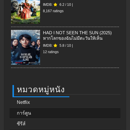
IMDB:
6.2
/
10
|
8,167 ratings
HAD I NOT SEEN THE SUN (2025)
หากโลกของฉันไม่มีตะวันให้เห็น
IMDB:
5.8
/
10
|
12 ratings
หมวดหมู่หนัง
Netflix
การ์ตูน
ซีรีส์