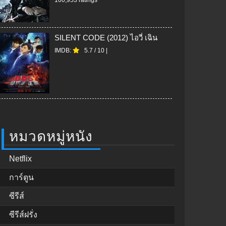
SILENT CODE (2012) ไอวี่ เฉิน
IMDB:
5.7
/
10
|
หมวดหมู่หนัง
Netflix
การ์ตูน
ซีรีส์
ซีรีส์ฝรั่ง