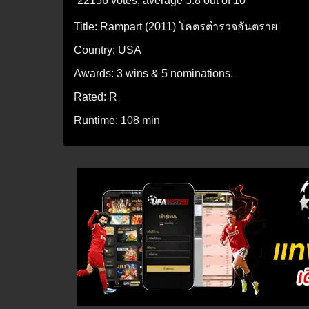
22156 votes, average
5.8
out of 10
Title:
Rampart (2011) โคตรตำรวจอันตราย
Country:
USA
Awards:
3 wins & 5 nominations.
Rated:
R
Runtime:
108 min