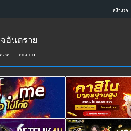
หน้าแรก
วจอันตราย
c2hd
|
หนัง HD