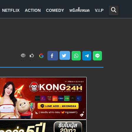
NETFLIX
ACTION
COMEDY
หนังทั้งหมด
V.I.P
V
i
e
w
s