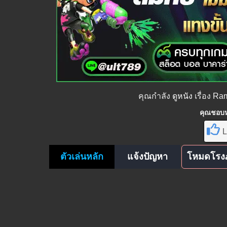
คุณกำลัง
ดูหนัง
เรื่อง R
คุณชอบหน
L
ตัวเล่นหลัก
แจ้งปัญหา
โหมดโรง