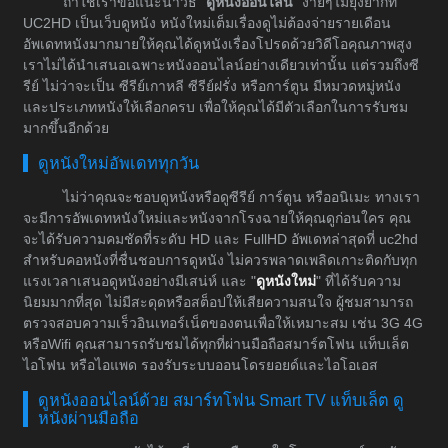
ถ้าใช่เราขอแนะนำวิธี "
ดูหนังออนไลน์
" ง่ายๆไม่ยุ่งยากที่
UC2HD เป็นเว็บดูหนัง หนังใหม่เต็มเรื่องดูไม่ต้องจ่ายรายเดือน
อัพเดทหนังมากมายให้คุณได้ดูหนังเรื่องโปรดด้วยวิดีโอคุณภาพสูง
เราไม่ได้นำเสนอเฉพาะหนังออนไลน์อย่างเดียวเท่านั้น แต่รวมถึงซี
รีย์ ไม่ว่าจะเป็น ซีรีย์เกาหลี ซีรีย์ฝรั่ง หรือการ์ตูน มีหมวดหมู่หนัง
และประเภทหนังให้เลือกครบ เพื่อให้คุณได้มีตัวเลือกในการรับชม
มากขึ้นอีกด้วย
ดูหนังใหม่อัพเดททุกวัน
ไม่ว่าคุณจะชอบดูหนังหรือดูซีรีย์ การ์ตูน หรืออนิเมะ ทางเรา
จะมีการอัพเดทหนังใหม่และหนังจากโรงฉายให้คุณดูก่อนใคร คุณ
จะได้รับความคมชัดที่ระดับ HD และ FullHD อัพเดทล่าสุดที่ uc2hd
สำหรับคอหนังที่ชื่นชอบการดูหนัง ไม่ควรพลาดเพลิดเกาะติดกับทุก
แรงเวลาเสนอดูหนังอย่างมีเสน่ห์ และ "
ดูหนังใหม่
" ที่ได้รับความ
นิยมมากที่สุด ไม่มีสะดุดหรือสต็อปให้เสียความสนใจ ผู้ชมสามารถ
ตรวจสอบความเร็วอินเทอร์เน็ตของตนเพื่อให้เหมาะสม เช่น 3G 4G
หรือWifi คุณสามารถรับชมได้ทุกที่ผ่านมือถือสมาร์ตโฟน แท็บเล็ต
ไอโฟน หรือไอแพด รองรับระบบออนโดรยอยด์และไอโอเอส
ดูหนังออนไลน์ด้วย สมาร์ทโฟน Smart TV แท็บเล็ต ดู
หนังผ่านมือถือ