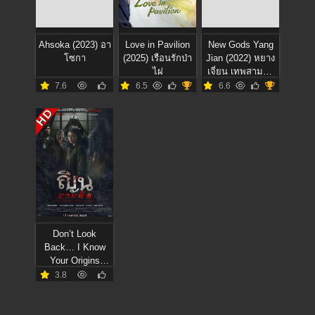
Ahsoka (2023) อา
Love in Pavilion
New Gods Yang
โซกา
(2025) เรือนรักป่า
Jian (2022) หยาง
ไผ่
เจี่ยน เทพสามตา
มหาศึกผนึกเขา
7.6
6.5
6.6
บงกช
HD
Don’t Look
Back… I Know
Your Origins
(2024) ณินตามติด
3.8