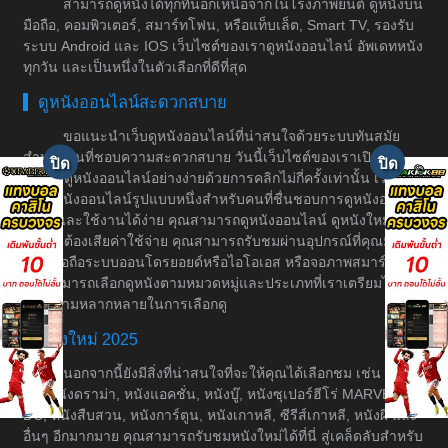
สามารถดูหนังได้ทุกที่นอกเหนือจากในโรงภาพยนต์ ดูหนังบน
มือถือ, คอมพิวเตอร์, สมาร์ทโฟน, หรือแท็บเล็ต, Smart TV, รองรับ
ระบบ Android และ IOS เว็บไซต์ของเราดูหนังออนไลน์ อัพเดทหนัง
ทุกวัน และเป็นหนึ่งในตัวเลือกที่ดีที่สุด
ดูหนังออนไลน์สะดวกสบาย
ขอแนะนำเว็บดูหนังออนไลน์ที่น่าสนใจด้วยระบบทันสมัย
สำหรับคนที่ชอบความสะดวกสบาย วันนี้เว็บไซต์ของเราเปิดให้
บริการดูหนังออนไลน์อย่างง่ายด้วยการคลิกไม่กี่ครั้งเท่านั้น เราเป็น
เว็บดูหนังออนไลน์รูปแบบหนึ่งสำหรับคนที่ชื่นชอบการดูหนังอย่างมี
ระบบและใช้งานได้ง่าย คุณสามารถดูหนังออนไลน์ ดูหนังใหม่ได้
โดยไม่ต้องเสียค่าใช้จ่าย คุณสามารถรับชมผ่านอุปกรณ์ที่คุณมีอยู่
เช่น มือถือระบบออนโดรยอยด์หรือไอโอเอส หรือจอภาพสมาร์ททีวี
คุณสามารถเลือกดูหนังตามหมวดหมู่และประเภทที่เราเตรียมไว้ให้
เพื่อความหลากหลายในการเลือกดู
หนังใหม่ 2025
นอกจากนี้ยังมีสิ่งที่น่าสนใจที่จะให้คุณได้เลือกชม เช่น หนัง
ต่อ, หนังดราม่า, หนังแอคชั่น, หนังบู๊, หนังซุเปอร์ฮีโร่ MARVEL &
DC, หนังสืบสวน, หนังการ์ตูน, หนังเกาหลี, ซีรีส์เกาหลี, หนังผี และ
อื่นๆ อีกมากมาย คุณสามารถรับชมหนังใหม่ได้ที่นี่ สู่เคล็ดลับสำหรับ