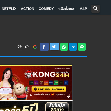
NETFLIX
ACTION
COMEDY
หนังทั้งหมด
V.I.P
V
i
e
w
s