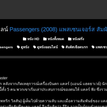
ไลน์
Passengers (2008) แพสเซนเจอร์ส สัมผ
Posted in
หนัง HD
หนังทั้งหมด
หนังฝรั่ง
sengers
ดูหนัง
ดูหนังออนไลน์
สัมผัสเฉียดนรก
แพสเซน
ster
ลังจากเกิดเหตุการณ์เครื่องบินตก แคลร์ (แอนน์ แฮตธาเวย์) นักจิตบำ
ทั้ง 5 คน พวกเขาเริ่มเล่าประสบการณ์ของตนให้ แคลร์ ฟัง ซึ่งรวมท
 (แพทริก วิลสัน) ผู้เต็มไปด้วยความลับ และเมื่อความสัมพันธ์ของ แค
่างลึกลับทีละคน แคลร์ จึงเริ่มคิดว่า อีริก อาจเป็นผู้กุมคำตอบของเร