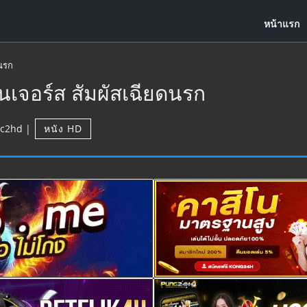
หน้าแรก
นรก
เจอร์ส สัมผัสเฉียดนรก
c2hd
|
หนัง HD