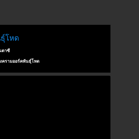
ธุ์โหด
ตาซี
ครามออร์คพันธุ์โหด