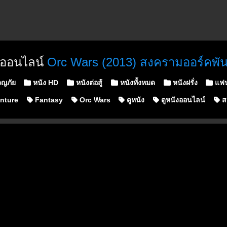
งออนไลน์
Orc Wars (2013) สงครามออร์คพัน
d in
ญภัย
หนัง HD
หนังต่อสู้
หนังทั้งหมด
หนังฝรั่ง
แฟน
nture
Fantasy
Orc Wars
ดูหนัง
ดูหนังออนไลน์
สง