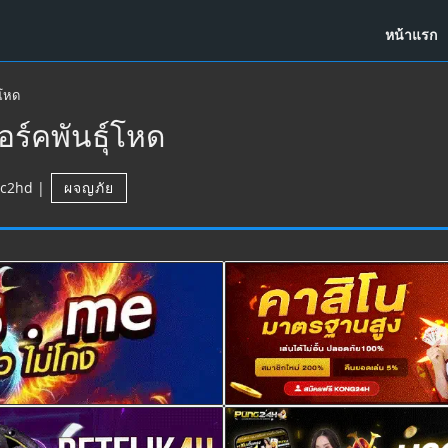
หน้าแรก
์โหด
ร์คพันธุ์โหด
c2hd
|
ผจญภัย