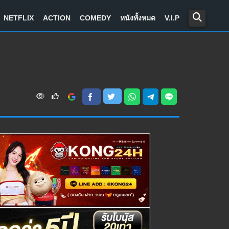
NETFLIX
ACTION
COMEDY
หนังทั้งหมด
V.I.P
V
i
e
w
s