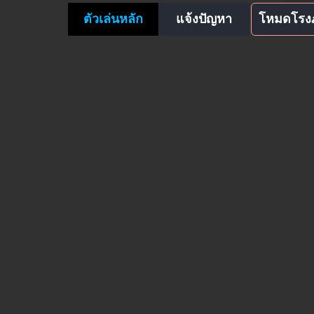
ตัวเล่นหลัก
แจ้งปัญหา
โหมดโรง