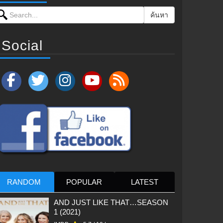
earch for:
ค้นหา
Social
RANDOM
POPULAR
LATEST
AND JUST LIKE THAT…SEASON
1 (2021)