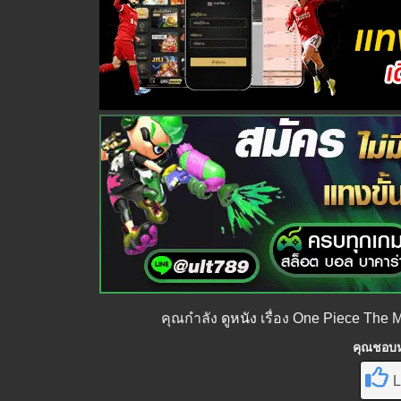
คุณกำลัง
ดูหนัง
เรื่อง One Piece The 
คุณชอบหน
L