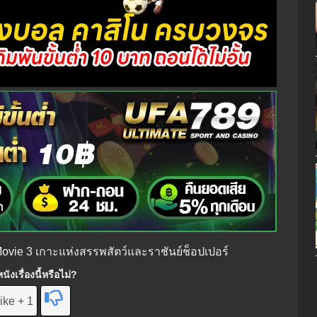
Movie 3 เกาะแห่งสรรพสัตว์และราชันย์ช็อปเปอร์
ังเรื่องนี้หรือไม่?
ike + 1