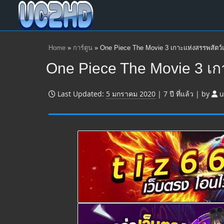
Home
»
การ์ตูน
»
One Piece The Movie 3 เกาะแห่งสรรพสัตว์แ
One Piece The Movie 3 เก
Last Updated:
5 มกราคม 2020
|
7 ปี
ที่แล้ว
|
by
u