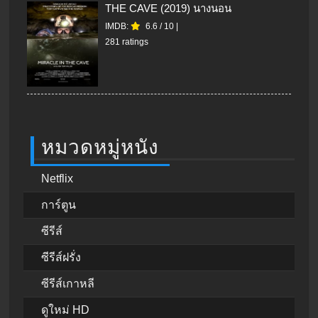
THE CAVE (2019) นางนอน
IMDB:
6.6
/
10
|
281 ratings
หมวดหมู่หนัง
Netflix
การ์ตูน
ซีรีส์
ซีรีส์ฝรั่ง
ซีรีส์เกาหลี
ดูใหม่ HD