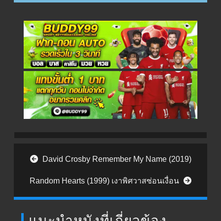
Post navigation
David Crosby Remember My Name (2019)
Random Hearts (1999) เงาพิศวาสซ่อนเงื่อน
แนะนำหนังที่เกี่ยวข้อง