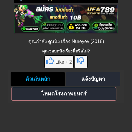
คุณกำลัง
ดูหนัง
เรื่อง Nureyev (2018)
คุณชอบหนังเรื่องนี้หรือไม่?
Like + 2
ตัวเล่นหลัก
แจ้งปัญหา
โหมดโรงภาพยนตร์