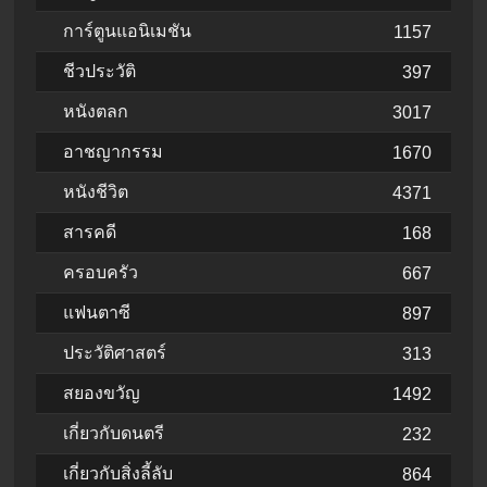
การ์ตูนแอนิเมชัน
1157
ชีวประวัติ
397
หนังตลก
3017
อาชญากรรม
1670
หนังชีวิต
4371
สารคดี
168
ครอบครัว
667
แฟนตาซี
897
ประวัติศาสตร์
313
สยองขวัญ
1492
เกี่ยวกับดนตรี
232
เกี่ยวกับสิ่งลี้ลับ
864