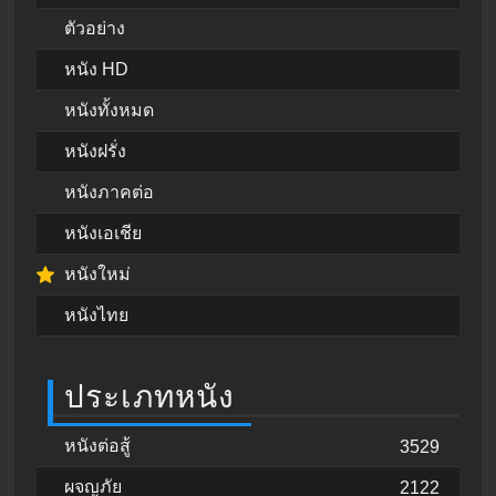
ตัวอย่าง
หนัง HD
หนังทั้งหมด
หนังฝรั่ง
หนังภาคต่อ
หนังเอเชีย
หนังใหม่
หนังไทย
ประเภทหนัง
หนังต่อสู้
3529
ผจญภัย
2122