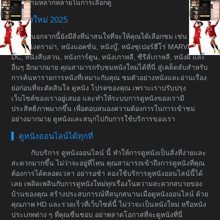
เพื่อความหลากหลายในการเลือกดู
หนังใหม่ 2025
นอกจากนี้ยังมีสิ่งที่น่าสนใจที่จะให้คุณได้เลือกชม เช่น หนัง
ต่อ, หนังดราม่า, หนังแอคชั่น, หนังบู๊, หนังซุเปอร์ฮีโร่ MARVEL &
DC, หนังสืบสวน, หนังการ์ตูน, หนังเกาหลี, ซีรีส์เกาหลี, หนังผี และ
อื่นๆ อีกมากมาย คุณสามารถรับชมหนังใหม่ได้ที่นี่ สู่เคล็ดลับสำหรับ
การค้นหารายการหนังที่เหมาะกับคุณ ชมตัวอย่างหนังและอ่านเรื่อง
ย่อก่อนที่จะตัดสินใจ ดูหนัง โปรดของคุณ เพราะเราปรับปรุง
เว็บไซต์ของเราอยู่เสมอ และทำให้ระบบการดูหนังของเรามี
ประสิทธิภาพมากขึ้น เพื่อตอบสนองความต้องการในการเข้าชม
อย่างมากมาย ดูหนังและสนุกไปกับการใช้บริการของเรา
ดูหนังออนไลน์ได้ทุกที่
กับบริการ ดูหนังออนไลน์ นี้ ทำให้การดูหนังเป็นสิ่งที่ง่ายและ
สะดวกมากขึ้น ไม่ว่าจะอยู่ที่ไหน คุณสามารถเข้าถึงการดูหนังที่คุณ
ต้องการได้ตลอดเวลา อย่ารอช้า ลองใช้บริการดูหนังออนไลน์นี้ได้
เลย เพลิดเพลินกับการดูหนังใหม่ทุกเรื่องในความสะดวกสบายของ
บ้านของคุณ สร้างประสบการณ์ที่สนุกสนานเมื่อดูหนังออนไลน์ ด้วย
คุณภาพ HD และรวดเร็วที่เว็บไซต์นี้ ไม่ว่าจะเป็นหนังใหม่ หรือหนัง
ประเภทต่าง ๆ ที่คุณชื่นชอบ อย่าพลาดโอกาสที่จะดูหนังที่นี่