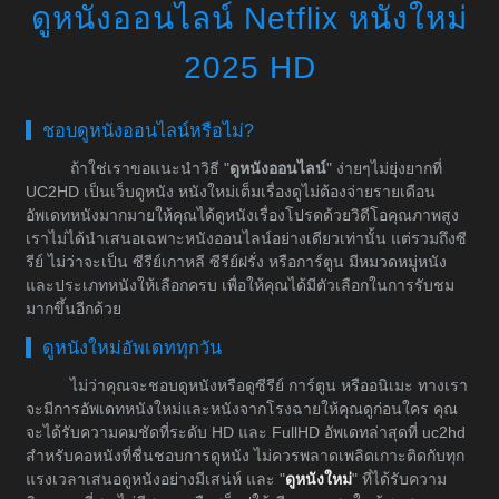
ดูหนังออนไลน์ Netflix หนังใหม่
2025 HD
ชอบดูหนังออนไลน์หรือไม่?
ถ้าใช่เราขอแนะนำวิธี "
ดูหนังออนไลน์
" ง่ายๆไม่ยุ่งยากที่
UC2HD เป็นเว็บดูหนัง หนังใหม่เต็มเรื่องดูไม่ต้องจ่ายรายเดือน
อัพเดทหนังมากมายให้คุณได้ดูหนังเรื่องโปรดด้วยวิดีโอคุณภาพสูง
เราไม่ได้นำเสนอเฉพาะหนังออนไลน์อย่างเดียวเท่านั้น แต่รวมถึงซี
รีย์ ไม่ว่าจะเป็น ซีรีย์เกาหลี ซีรีย์ฝรั่ง หรือการ์ตูน มีหมวดหมู่หนัง
และประเภทหนังให้เลือกครบ เพื่อให้คุณได้มีตัวเลือกในการรับชม
มากขึ้นอีกด้วย
ดูหนังใหม่อัพเดททุกวัน
ไม่ว่าคุณจะชอบดูหนังหรือดูซีรีย์ การ์ตูน หรืออนิเมะ ทางเรา
จะมีการอัพเดทหนังใหม่และหนังจากโรงฉายให้คุณดูก่อนใคร คุณ
จะได้รับความคมชัดที่ระดับ HD และ FullHD อัพเดทล่าสุดที่ uc2hd
สำหรับคอหนังที่ชื่นชอบการดูหนัง ไม่ควรพลาดเพลิดเกาะติดกับทุก
แรงเวลาเสนอดูหนังอย่างมีเสน่ห์ และ "
ดูหนังใหม่
" ที่ได้รับความ