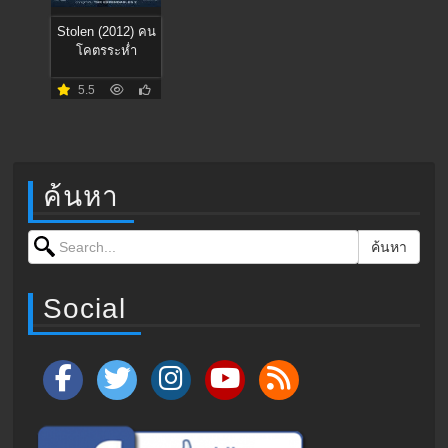
Stolen (2012) คน
โคตรระห่ำ
5.5
ค้นหา
Search for:
ค้นหา
Social