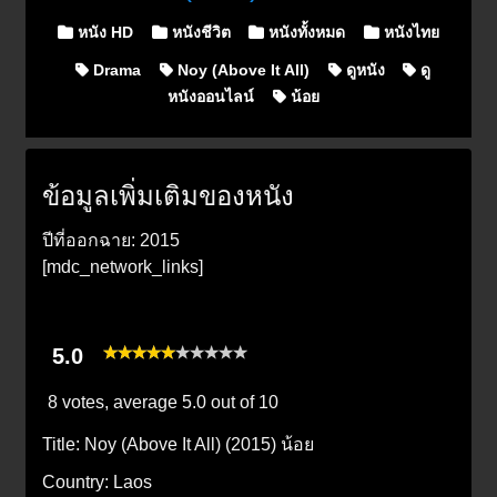
Posted in
หนัง HD
หนังชีวิต
หนังทั้งหมด
หนังไทย
Drama
Noy (Above It All)
ดูหนัง
ดู
หนังออนไลน์
น้อย
ข้อมูลเพิ่มเติมของหนัง
ปีที่ออกฉาย: 2015
[mdc_network_links]
5.0
8 votes, average
5.0
out of 10
Title:
Noy (Above It All) (2015) น้อย
Country:
Laos