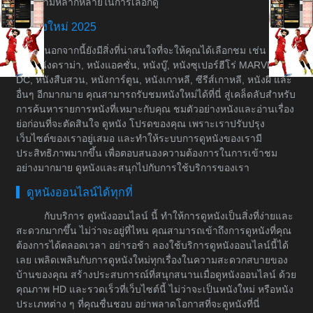
เพื่อความหลากหลายในการเลือกดู
หนังใหม่ 2025
นอกจากนี้ยังมีสิ่งที่น่าสนใจที่จะให้คุณได้เลือกชม เช่น หนัง
ต่อ, หนังดราม่า, หนังแอคชั่น, หนังบู๊, หนังซุเปอร์ฮีโร่ MARVEL &
DC, หนังสืบสวน, หนังการ์ตูน, หนังเกาหลี, ซีรีส์เกาหลี, หนังผี และ
อื่นๆ อีกมากมาย คุณสามารถรับชมหนังใหม่ได้ที่นี่ สู่เคล็ดลับสำหรับ
การค้นหารายการหนังที่เหมาะกับคุณ ชมตัวอย่างหนังและอ่านเรื่อง
ย่อก่อนที่จะตัดสินใจ ดูหนัง โปรดของคุณ เพราะเราปรับปรุง
เว็บไซต์ของเราอยู่เสมอ และทำให้ระบบการดูหนังของเรามี
ประสิทธิภาพมากขึ้น เพื่อตอบสนองความต้องการในการเข้าชม
อย่างมากมาย ดูหนังและสนุกไปกับการใช้บริการของเรา
ดูหนังออนไลน์ได้ทุกที่
กับบริการ ดูหนังออนไลน์ นี้ ทำให้การดูหนังเป็นสิ่งที่ง่ายและ
สะดวกมากขึ้น ไม่ว่าจะอยู่ที่ไหน คุณสามารถเข้าถึงการดูหนังที่คุณ
ต้องการได้ตลอดเวลา อย่ารอช้า ลองใช้บริการดูหนังออนไลน์นี้ได้
เลย เพลิดเพลินกับการดูหนังใหม่ทุกเรื่องในความสะดวกสบายของ
บ้านของคุณ สร้างประสบการณ์ที่สนุกสนานเมื่อดูหนังออนไลน์ ด้วย
คุณภาพ HD และรวดเร็วที่เว็บไซต์นี้ ไม่ว่าจะเป็นหนังใหม่ หรือหนัง
ประเภทต่าง ๆ ที่คุณชื่นชอบ อย่าพลาดโอกาสที่จะดูหนังที่นี่