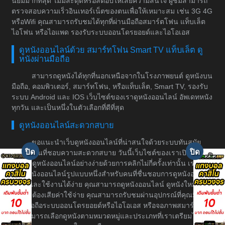
นิยมมากที่สุด ไม่มีสะดุดหรือสต็อปให้เสียความสนใจ ผู้ชมสามารถ
ตรวจสอบความเร็วอินเทอร์เน็ตของตนเพื่อให้เหมาะสม เช่น 3G 4G
หรือWifi คุณสามารถรับชมได้ทุกที่ผ่านมือถือสมาร์ตโฟน แท็บเล็ต
ไอโฟน หรือไอแพด รองรับระบบออนโดรยอยด์และไอโอเอส
ดูหนังออนไลน์ด้วย สมาร์ทโฟน Smart TV แท็บเล็ต ดู
หนังผ่านมือถือ
สามารถดูหนังได้ทุกที่นอกเหนือจากในโรงภาพยนต์ ดูหนังบน
มือถือ, คอมพิวเตอร์, สมาร์ทโฟน, หรือแท็บเล็ต, Smart TV, รองรับ
ระบบ Android และ IOS เว็บไซต์ของเราดูหนังออนไลน์ อัพเดทหนัง
ทุกวัน และเป็นหนึ่งในตัวเลือกที่ดีที่สุด
ดูหนังออนไลน์สะดวกสบาย
ขอแนะนำเว็บดูหนังออนไลน์ที่น่าสนใจด้วยระบบทันสมัย
สำหรับคนที่ชอบความสะดวกสบาย วันนี้เว็บไซต์ของเราเปิดให้
บริการดูหนังออนไลน์อย่างง่ายด้วยการคลิกไม่กี่ครั้งเท่านั้น เราเป็น
เว็บดูหนังออนไลน์รูปแบบหนึ่งสำหรับคนที่ชื่นชอบการดูหนังอย่างมี
ระบบและใช้งานได้ง่าย คุณสามารถดูหนังออนไลน์ ดูหนังใหม่ได้
โดยไม่ต้องเสียค่าใช้จ่าย คุณสามารถรับชมผ่านอุปกรณ์ที่คุณมีอยู่
เช่น มือถือระบบออนโดรยอยด์หรือไอโอเอส หรือจอภาพสมาร์ททีวี
คุณสามารถเลือกดูหนังตามหมวดหมู่และประเภทที่เราเตรียมไว้ให้