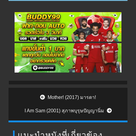
Post navigation
Mother! (2017) มารดา!
I Am Sam (2001) สุภาพบุรุษปัญญานิ่ม
แนะนำหนังที่เกี่ยวข้อง