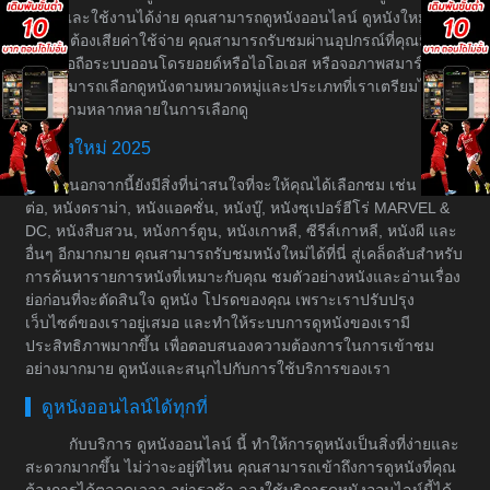
ระบบและใช้งานได้ง่าย คุณสามารถดูหนังออนไลน์ ดูหนังใหม่ได้
โดยไม่ต้องเสียค่าใช้จ่าย คุณสามารถรับชมผ่านอุปกรณ์ที่คุณมีอยู่
เช่น มือถือระบบออนโดรยอยด์หรือไอโอเอส หรือจอภาพสมาร์ททีวี
คุณสามารถเลือกดูหนังตามหมวดหมู่และประเภทที่เราเตรียมไว้ให้
เพื่อความหลากหลายในการเลือกดู
หนังใหม่ 2025
นอกจากนี้ยังมีสิ่งที่น่าสนใจที่จะให้คุณได้เลือกชม เช่น หนัง
ต่อ, หนังดราม่า, หนังแอคชั่น, หนังบู๊, หนังซุเปอร์ฮีโร่ MARVEL &
DC, หนังสืบสวน, หนังการ์ตูน, หนังเกาหลี, ซีรีส์เกาหลี, หนังผี และ
อื่นๆ อีกมากมาย คุณสามารถรับชมหนังใหม่ได้ที่นี่ สู่เคล็ดลับสำหรับ
การค้นหารายการหนังที่เหมาะกับคุณ ชมตัวอย่างหนังและอ่านเรื่อง
ย่อก่อนที่จะตัดสินใจ ดูหนัง โปรดของคุณ เพราะเราปรับปรุง
เว็บไซต์ของเราอยู่เสมอ และทำให้ระบบการดูหนังของเรามี
ประสิทธิภาพมากขึ้น เพื่อตอบสนองความต้องการในการเข้าชม
อย่างมากมาย ดูหนังและสนุกไปกับการใช้บริการของเรา
ดูหนังออนไลน์ได้ทุกที่
กับบริการ ดูหนังออนไลน์ นี้ ทำให้การดูหนังเป็นสิ่งที่ง่ายและ
สะดวกมากขึ้น ไม่ว่าจะอยู่ที่ไหน คุณสามารถเข้าถึงการดูหนังที่คุณ