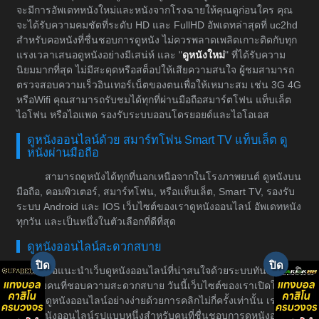
จะมีการอัพเดทหนังใหม่และหนังจากโรงฉายให้คุณดูก่อนใคร คุณ
จะได้รับความคมชัดที่ระดับ HD และ FullHD อัพเดทล่าสุดที่ uc2hd
สำหรับคอหนังที่ชื่นชอบการดูหนัง ไม่ควรพลาดเพลิดเกาะติดกับทุก
แรงเวลาเสนอดูหนังอย่างมีเสน่ห์ และ "
ดูหนังใหม่
" ที่ได้รับความ
นิยมมากที่สุด ไม่มีสะดุดหรือสต็อปให้เสียความสนใจ ผู้ชมสามารถ
ตรวจสอบความเร็วอินเทอร์เน็ตของตนเพื่อให้เหมาะสม เช่น 3G 4G
หรือWifi คุณสามารถรับชมได้ทุกที่ผ่านมือถือสมาร์ตโฟน แท็บเล็ต
ไอโฟน หรือไอแพด รองรับระบบออนโดรยอยด์และไอโอเอส
ดูหนังออนไลน์ด้วย สมาร์ทโฟน Smart TV แท็บเล็ต ดู
หนังผ่านมือถือ
สามารถดูหนังได้ทุกที่นอกเหนือจากในโรงภาพยนต์ ดูหนังบน
มือถือ, คอมพิวเตอร์, สมาร์ทโฟน, หรือแท็บเล็ต, Smart TV, รองรับ
ระบบ Android และ IOS เว็บไซต์ของเราดูหนังออนไลน์ อัพเดทหนัง
ทุกวัน และเป็นหนึ่งในตัวเลือกที่ดีที่สุด
ดูหนังออนไลน์สะดวกสบาย
ขอแนะนำเว็บดูหนังออนไลน์ที่น่าสนใจด้วยระบบทันสมัย
สำหรับคนที่ชอบความสะดวกสบาย วันนี้เว็บไซต์ของเราเปิดให้
บริการดูหนังออนไลน์อย่างง่ายด้วยการคลิกไม่กี่ครั้งเท่านั้น เราเป็น
เว็บดูหนังออนไลน์รูปแบบหนึ่งสำหรับคนที่ชื่นชอบการดูหนังอย่างมี