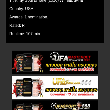
Title:
My Soul to Take (2010) 7ตายย้อนตาย
Country:
USA
Awards:
1 nomination.
Rated:
R
Runtime:
107 min