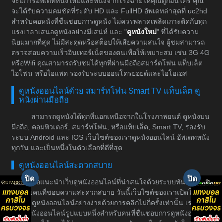
จะมีการอัพเดทหนังใหม่และหนังจากโรงฉายให้คุณดูก่อนใคร คุณ
จะได้รับความคมชัดที่ระดับ HD และ FullHD อัพเดทล่าสุดที่ uc2hd
สำหรับคอหนังที่ชื่นชอบการดูหนัง ไม่ควรพลาดเพลิดเกาะติดกับทุก
แรงเวลาเสนอดูหนังอย่างมีเสน่ห์ และ "
ดูหนังใหม่
" ที่ได้รับความ
นิยมมากที่สุด ไม่มีสะดุดหรือสต็อปให้เสียความสนใจ ผู้ชมสามารถ
ตรวจสอบความเร็วอินเทอร์เน็ตของตนเพื่อให้เหมาะสม เช่น 3G 4G
หรือWifi คุณสามารถรับชมได้ทุกที่ผ่านมือถือสมาร์ตโฟน แท็บเล็ต
ไอโฟน หรือไอแพด รองรับระบบออนโดรยอยด์และไอโอเอส
ดูหนังออนไลน์ด้วย สมาร์ทโฟน Smart TV แท็บเล็ต ดู
หนังผ่านมือถือ
สามารถดูหนังได้ทุกที่นอกเหนือจากในโรงภาพยนต์ ดูหนังบน
มือถือ, คอมพิวเตอร์, สมาร์ทโฟน, หรือแท็บเล็ต, Smart TV, รองรับ
ระบบ Android และ IOS เว็บไซต์ของเราดูหนังออนไลน์ อัพเดทหนัง
ทุกวัน และเป็นหนึ่งในตัวเลือกที่ดีที่สุด
ดูหนังออนไลน์สะดวกสบาย
ขอแนะนำเว็บดูหนังออนไลน์ที่น่าสนใจด้วยระบบทันสมัย
สำหรับคนที่ชอบความสะดวกสบาย วันนี้เว็บไซต์ของเราเปิดให้
บริการดูหนังออนไลน์อย่างง่ายด้วยการคลิกไม่กี่ครั้งเท่านั้น เราเป็น
เว็บดูหนังออนไลน์รูปแบบหนึ่งสำหรับคนที่ชื่นชอบการดูหนังอย่างมี