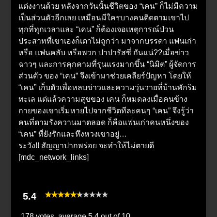
แต่งงานด้วย หลังจากวันนั้นชีวิตของ “เคน” ก็ไม่มีความ
เป็นส่วนตัวอีกเลย เหมือนมีใครบางคนติดตามเขาไป
ทุกที่ทุกเวลาและ “เคน” ก็ต้องเจอเหตุการณ์ป่วน
ประสาทที่เขาเองก็เดาไม่ถูกว่า มาจากบรรดา แฟนเก่า
หรือ แฟนคลับ หรือพวก ปาปารัสซี่ กันแน่??เมื่อข่าว
ฉาวๆ และการคุกคามที่รุนแรงมากขึ้น “นิมิต” ผู้จัดการ
ส่วนตัว ของ “เคน” จึงเข้ามาช่วยเคลียร์ปัญหา โดยให้
“เคน” เก็บตัวเพื่อหลบข่าวและความวุ่นวายที่บ้านพักริม
ทะเล แต่แล้วความสุขของ เคน ก็หมดลงเมื่อคนข้าง
กายของเขาเริ่มหายไปจากชีวิตทีละคนๆ “เคน” จึงรู้ว่า
คนที่ตามรังควานมาตลอด ก็คือแฟนเก่าคนหนึ่งของ
“เคน” ที่ยังรักและหึงหวงเขาอยู่…
ระวัง!! สัญญาปากพร่อย จะทำให้ไม่ตายดี
[mdc_network_links]
5.4
178 votes, average
5.4
out of 10