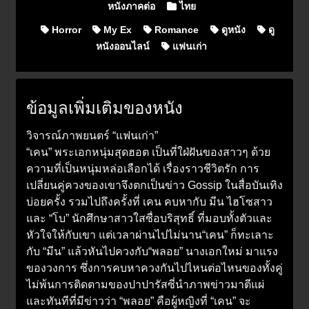
หนังภาคต่อ
ไทย
Horror
My Ex
Romance
ดูหนัง
ดู
หนังออนไลน์
แฟนเก่า
ข้อมูลเพิ่มเติมของหนัง
วิจารณ์ภาพยนตร์ “แฟนเก่า”
“เคน” พระเอกหนุ่มสุดฮอต เป็นที่ใฝ่ฝันของสาวๆ ด้วย
ความที่เป็นหนุ่มหล่อเลือกได้ เรื่องราวชีวิตรัก การ
เปลี่ยนคู่ควงของเขาจึงตกเป็นข่าว Gossip ในสื่อบันเทิง
บ่อยครั้ง รวมไปถึงครั้งที่ เคน คบหากับ มีน ไฮโซสาว
และ “โบ” นักศึกษาสาวใสซื่อบริสุทธิ์ ที่มอบทั้งตัวและ
หัวใจให้กับเขา แต่เวลาผ่านไปไม่นาน“เคน” ก็ทะเลาะ
กับ “มีน” แล้วหันไปควงกับ“พลอย” นางเอกใหม่ มาแรง
ของวงการ ซึ่งการคบหาควงกันไปไหนต่อไหนของทั้งคู่
ไม่พ้นการติดตามของปาปารัสซี่นำภาพข่าวมาตีแผ่
และทันทีที่มีข่าวว่า “พลอย” คือผู้หญิงที่ “เคน” จะ