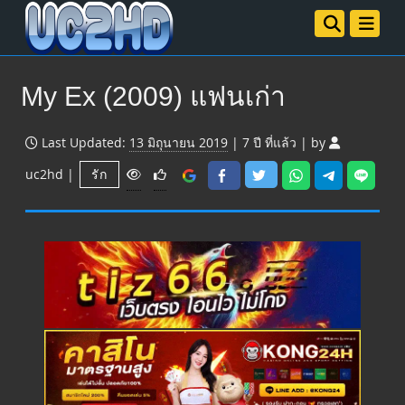
My Ex (2009) แฟนเก่า
Last Updated:
13 มิถุนายน 2019
|
7 ปี
ที่แล้ว
|
by
V
uc2hd
|
รัก
i
e
w
s