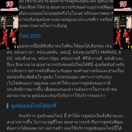
ระบบและใช้งานได้ง่าย คุณสามารถดูหนังออนไลน์ ดูหนังใหม่ได้
โดยไม่ต้องเสียค่าใช้จ่าย คุณสามารถรับชมผ่านอุปกรณ์ที่คุณมีอยู่
เช่น มือถือระบบออนโดรยอยด์หรือไอโอเอส หรือจอภาพสมาร์ททีวี
คุณสามารถเลือกดูหนังตามหมวดหมู่และประเภทที่เราเตรียมไว้ให้
เพื่อความหลากหลายในการเลือกดู
หนังใหม่ 2025
นอกจากนี้ยังมีสิ่งที่น่าสนใจที่จะให้คุณได้เลือกชม เช่น หนัง
ต่อ, หนังดราม่า, หนังแอคชั่น, หนังบู๊, หนังซุเปอร์ฮีโร่ MARVEL &
DC, หนังสืบสวน, หนังการ์ตูน, หนังเกาหลี, ซีรีส์เกาหลี, หนังผี และ
อื่นๆ อีกมากมาย คุณสามารถรับชมหนังใหม่ได้ที่นี่ สู่เคล็ดลับสำหรับ
การค้นหารายการหนังที่เหมาะกับคุณ ชมตัวอย่างหนังและอ่านเรื่อง
ย่อก่อนที่จะตัดสินใจ ดูหนัง โปรดของคุณ เพราะเราปรับปรุง
เว็บไซต์ของเราอยู่เสมอ และทำให้ระบบการดูหนังของเรามี
ประสิทธิภาพมากขึ้น เพื่อตอบสนองความต้องการในการเข้าชม
อย่างมากมาย ดูหนังและสนุกไปกับการใช้บริการของเรา
ดูหนังออนไลน์ได้ทุกที่
กับบริการ ดูหนังออนไลน์ นี้ ทำให้การดูหนังเป็นสิ่งที่ง่ายและ
สะดวกมากขึ้น ไม่ว่าจะอยู่ที่ไหน คุณสามารถเข้าถึงการดูหนังที่คุณ
ต้องการได้ตลอดเวลา อย่ารอช้า ลองใช้บริการดูหนังออนไลน์นี้ได้