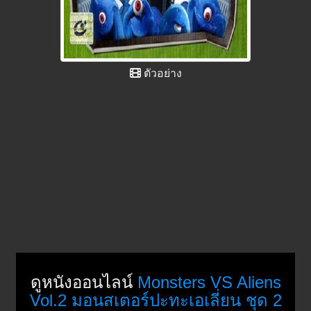
ตัวอย่าง
ดูหนังออนไลน์
Monsters VS Aliens
Vol.2 มอนสเตอร์ปะทะเอเลี่ยน ชุด 2