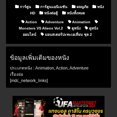
Posted in
การ์ตูน
การ์ตูนแอนิเมชัน
ผจญภัย
หนัง
HD
หนังต่อสู้
หนังทั้งหมด
Action
Adventure
Animation
Monsters VS Aliens Vol.2
ดูหนัง
ดูหนัง
ออนไลน์
มอนสเตอร์ปะทะเอเลี่ยน ชุด 2
ข้อมูลเพิ่มเติมของหนัง
ประเภทหนัง : Animation, Action, Adventure
เรื่องย่อ
[mdc_network_links]