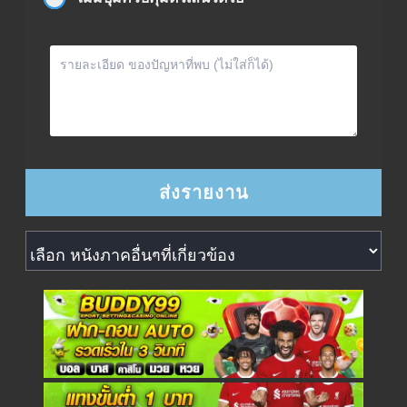
หนังภาคอื่นๆที่เกี่ยวข้อง