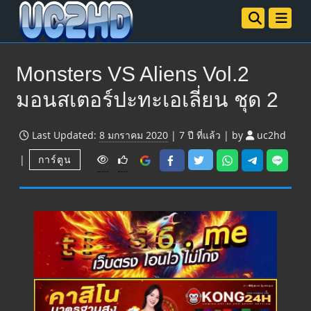
Monsters VS Aliens Vol.2
มอนสเตอร์ปะทะเอเลี่ยน ชุด 2
Last Updated:
8 มกราคม 2020
|
7 ปี
ที่แล้ว
|
by
uc2hd
V
|
การ์ตูน
i
e
w
s