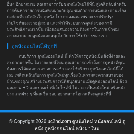
อื่นๆ อีกมากมาย คุณสามารถรับชมหนังใหม่ได้ที่นี่ สู่เคล็ดลับสำหรับ
การค้นหารายการหนังที่เหมาะกับคุณ ชมตัวอย่างหนังและอ่านเรื่อง
ย่อก่อนที่จะตัดสินใจ ดูหนัง โปรดของคุณ เพราะเราปรับปรุง
เว็บไซต์ของเราอยู่เสมอ และทำให้ระบบการดูหนังของเรามี
ประสิทธิภาพมากขึ้น เพื่อตอบสนองความต้องการในการเข้าชม
อย่างมากมาย ดูหนังและสนุกไปกับการใช้บริการของเรา
ดูหนังออนไลน์ได้ทุกที่
กับบริการ ดูหนังออนไลน์ นี้ ทำให้การดูหนังเป็นสิ่งที่ง่ายและ
สะดวกมากขึ้น ไม่ว่าจะอยู่ที่ไหน คุณสามารถเข้าถึงการดูหนังที่คุณ
ต้องการได้ตลอดเวลา อย่ารอช้า ลองใช้บริการดูหนังออนไลน์นี้ได้
เลย เพลิดเพลินกับการดูหนังใหม่ทุกเรื่องในความสะดวกสบายของ
บ้านของคุณ สร้างประสบการณ์ที่สนุกสนานเมื่อดูหนังออนไลน์ ด้วย
คุณภาพ HD และรวดเร็วที่เว็บไซต์นี้ ไม่ว่าจะเป็นหนังใหม่ หรือหนัง
ประเภทต่าง ๆ ที่คุณชื่นชอบ อย่าพลาดโอกาสที่จะดูหนังที่นี่
© Copyright 2026
uc2hd.com ดูหนังใหม่ หนังออนไลน์ ดู
หนัง ดูหนังออนไลน์ หนังมาใหม่