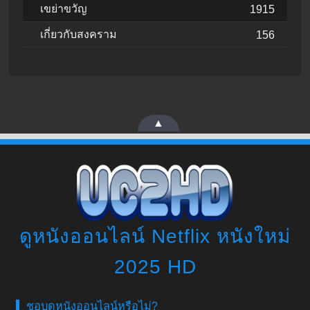
เขย่าขวัญ
1915
เกี่ยวกับสงคราม
156
▲
ดูหนังออนไลน์ Netflix หนังใหม่
2025 HD
ชอบดูหนังออนไลน์หรือไม่?