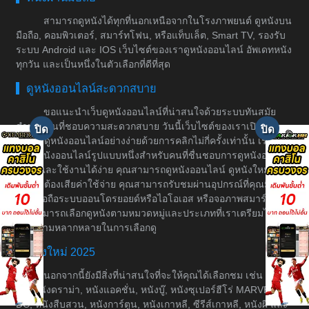
สามารถดูหนังได้ทุกที่นอกเหนือจากในโรงภาพยนต์ ดูหนังบน
มือถือ, คอมพิวเตอร์, สมาร์ทโฟน, หรือแท็บเล็ต, Smart TV, รองรับ
ระบบ Android และ IOS เว็บไซต์ของเราดูหนังออนไลน์ อัพเดทหนัง
ทุกวัน และเป็นหนึ่งในตัวเลือกที่ดีที่สุด
ดูหนังออนไลน์สะดวกสบาย
ขอแนะนำเว็บดูหนังออนไลน์ที่น่าสนใจด้วยระบบทันสมัย
สำหรับคนที่ชอบความสะดวกสบาย วันนี้เว็บไซต์ของเราเปิดให้
บริการดูหนังออนไลน์อย่างง่ายด้วยการคลิกไม่กี่ครั้งเท่านั้น เราเป็น
เว็บดูหนังออนไลน์รูปแบบหนึ่งสำหรับคนที่ชื่นชอบการดูหนังอย่างมี
ระบบและใช้งานได้ง่าย คุณสามารถดูหนังออนไลน์ ดูหนังใหม่ได้
โดยไม่ต้องเสียค่าใช้จ่าย คุณสามารถรับชมผ่านอุปกรณ์ที่คุณมีอยู่
เช่น มือถือระบบออนโดรยอยด์หรือไอโอเอส หรือจอภาพสมาร์ททีวี
คุณสามารถเลือกดูหนังตามหมวดหมู่และประเภทที่เราเตรียมไว้ให้
เพื่อความหลากหลายในการเลือกดู
หนังใหม่ 2025
นอกจากนี้ยังมีสิ่งที่น่าสนใจที่จะให้คุณได้เลือกชม เช่น หนัง
ต่อ, หนังดราม่า, หนังแอคชั่น, หนังบู๊, หนังซุเปอร์ฮีโร่ MARVEL &
DC, หนังสืบสวน, หนังการ์ตูน, หนังเกาหลี, ซีรีส์เกาหลี, หนังผี และ