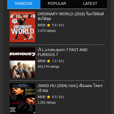
RANDOM
POPULAR
LATEST
ORDINARY WORLD (2016) ร็อกให้พังค์
พังให้สุด
IMDB:
5.5
/
10
|
2,370 ratings
เร็ว..แรงทะลุนรก 7 FAST AND
FURIOUS 7
IMDB:
7.2
/
10
|
303,776 ratings
JIANG HU (2004) กอหวู่ เฉือนคม โคตร
เจ้าพ่อ
IMDB:
6.3
/
10
|
1,291 ratings