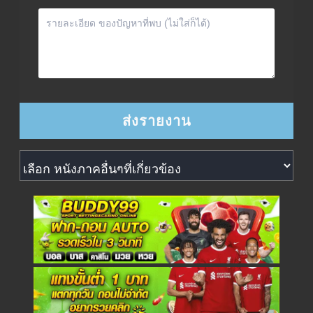
หนังภาคอื่นๆที่เกี่ยวข้อง