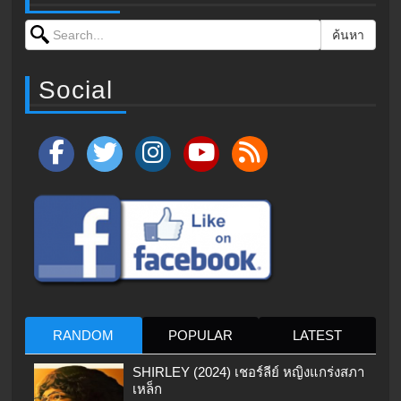
Search for:
ค้นหา
Social
RANDOM
POPULAR
LATEST
SHIRLEY (2024) เชอร์ลีย์ หญิงแกร่งสภา
เหล็ก