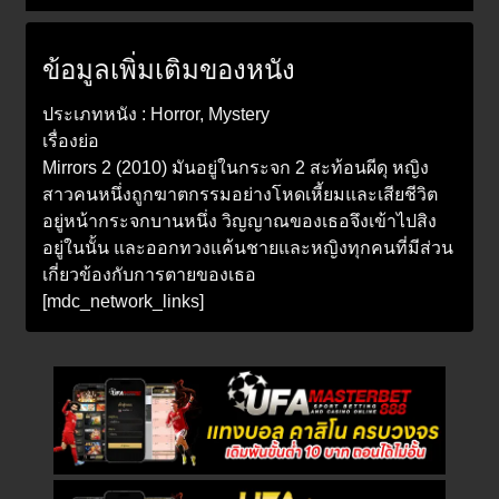
ข้อมูลเพิ่มเติมของหนัง
ประเภทหนัง : Horror, Mystery
เรื่องย่อ
Mirrors 2 (2010) มันอยู่ในกระจก 2 สะท้อนผีดุ หญิง
สาวคนหนึ่งถูกฆาตกรรมอย่างโหดเหี้ยมและเสียชีวิต
อยู่หน้ากระจกบานหนึ่ง วิญญาณของเธอจึงเข้าไปสิง
อยู่ในนั้น และออกทวงแค้นชายและหญิงทุกคนที่มีส่วน
เกี่ยวข้องกับการตายของเธอ
[mdc_network_links]