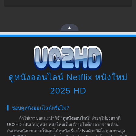
▲
ดูหนังออนไลน์ Netflix หนังใหม่
2025 HD
ชอบดูหนังออนไลน์หรือไม่?
ถ้าใช่เราขอแนะนำวิธี "
ดูหนังออนไลน์
" ง่ายๆไม่ยุ่งยากที่
UC2HD เป็นเว็บดูหนัง หนังใหม่เต็มเรื่องดูไม่ต้องจ่ายรายเดือน
อัพเดทหนังมากมายให้คุณได้ดูหนังเรื่องโปรดด้วยวิดีโอคุณภาพสูง