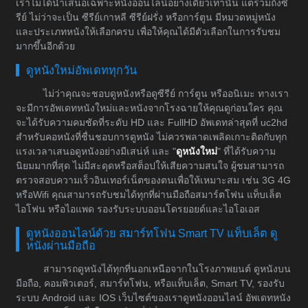
เราไม่ได้นำเสนอเฉพาะหนังออนไลน์อย่างเดียวเท่านั้น แต่รวมถึงซี
รีย์ ไม่ว่าจะเป็น ซีรีย์เกาหลี ซีรีย์ฝรั่ง หรือการ์ตูน มีหมวดหมู่หนัง
และประเภทหนังให้เลือกครบ เพื่อให้คุณได้มีตัวเลือกในการรับชม
มากขึ้นอีกด้วย
ดูหนังใหม่อัพเดททุกวัน
ไม่ว่าคุณจะชอบดูหนังหรือดูซีรีย์ การ์ตูน หรืออนิเมะ ทางเรา
จะมีการอัพเดทหนังใหม่และหนังจากโรงฉายให้คุณดูก่อนใคร คุณ
จะได้รับความคมชัดที่ระดับ HD และ FullHD อัพเดทล่าสุดที่ uc2hd
สำหรับคอหนังที่ชื่นชอบการดูหนัง ไม่ควรพลาดเพลิดเกาะติดกับทุก
แรงเวลาเสนอดูหนังอย่างมีเสน่ห์ และ "
ดูหนังใหม่
" ที่ได้รับความ
นิยมมากที่สุด ไม่มีสะดุดหรือสต็อปให้เสียความสนใจ ผู้ชมสามารถ
ตรวจสอบความเร็วอินเทอร์เน็ตของตนเพื่อให้เหมาะสม เช่น 3G 4G
หรือWifi คุณสามารถรับชมได้ทุกที่ผ่านมือถือสมาร์ตโฟน แท็บเล็ต
ไอโฟน หรือไอแพด รองรับระบบออนโดรยอยด์และไอโอเอส
ดูหนังออนไลน์ด้วย สมาร์ทโฟน Smart TV แท็บเล็ต ดู
หนังผ่านมือถือ
สามารถดูหนังได้ทุกที่นอกเหนือจากในโรงภาพยนต์ ดูหนังบน
มือถือ, คอมพิวเตอร์, สมาร์ทโฟน, หรือแท็บเล็ต, Smart TV, รองรับ
ระบบ Android และ IOS เว็บไซต์ของเราดูหนังออนไลน์ อัพเดทหนัง