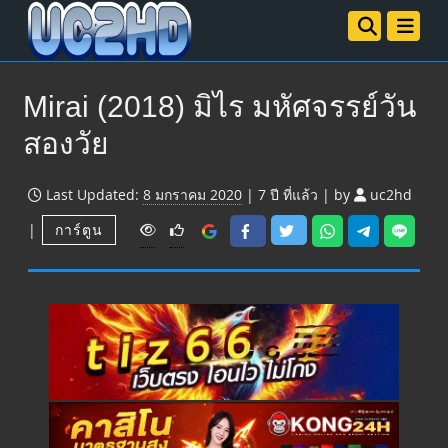
Mirai (2018) มิไร มหัศจรรย์วัน
สองวัย
Last Updated:
8 มกราคม 2020
|
7 ปี
ที่แล้ว
|
by
uc2hd
V
|
การ์ตูน
i
e
w
s