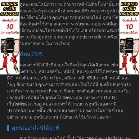
บริการดูหนังออนไลน์อย่างง่ายด้วยการคลิกไม่กี่ครั้งเท่านั้น เราเป็น
เว็บดูหนังออนไลน์รูปแบบหนึ่งสำหรับคนที่ชื่นชอบการดูหนังอย่างมี
ระบบและใช้งานได้ง่าย คุณสามารถดูหนังออนไลน์ ดูหนังใหม่ได้
โดยไม่ต้องเสียค่าใช้จ่าย คุณสามารถรับชมผ่านอุปกรณ์ที่คุณมีอยู่
เช่น มือถือระบบออนโดรยอยด์หรือไอโอเอส หรือจอภาพสมาร์ททีวี
คุณสามารถเลือกดูหนังตามหมวดหมู่และประเภทที่เราเตรียมไว้ให้
เพื่อความหลากหลายในการเลือกดู
หนังใหม่ 2025
นอกจากนี้ยังมีสิ่งที่น่าสนใจที่จะให้คุณได้เลือกชม เช่น หนัง
ต่อ, หนังดราม่า, หนังแอคชั่น, หนังบู๊, หนังซุเปอร์ฮีโร่ MARVEL &
DC, หนังสืบสวน, หนังการ์ตูน, หนังเกาหลี, ซีรีส์เกาหลี, หนังผี และ
อื่นๆ อีกมากมาย คุณสามารถรับชมหนังใหม่ได้ที่นี่ สู่เคล็ดลับสำหรับ
การค้นหารายการหนังที่เหมาะกับคุณ ชมตัวอย่างหนังและอ่านเรื่อง
ย่อก่อนที่จะตัดสินใจ ดูหนัง โปรดของคุณ เพราะเราปรับปรุง
เว็บไซต์ของเราอยู่เสมอ และทำให้ระบบการดูหนังของเรามี
ประสิทธิภาพมากขึ้น เพื่อตอบสนองความต้องการในการเข้าชม
อย่างมากมาย ดูหนังและสนุกไปกับการใช้บริการของเรา
ดูหนังออนไลน์ได้ทุกที่
กับบริการ ดูหนังออนไลน์ นี้ ทำให้การดูหนังเป็นสิ่งที่ง่ายและ