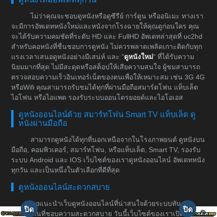
ไม่ว่าคุณจะชอบดูหนังหรือดูซีรีย์ การ์ตูน หรืออนิเมะ ทางเรา
จะมีการอัพเดทหนังใหม่และหนังจากโรงฉายให้คุณดูก่อนใคร คุณ
จะได้รับความคมชัดที่ระดับ HD และ FullHD อัพเดทล่าสุดที่ uc2hd
สำหรับคอหนังที่ชื่นชอบการดูหนัง ไม่ควรพลาดเพลิดเกาะติดกับทุก
แรงเวลาเสนอดูหนังอย่างมีเสน่ห์ และ "
ดูหนังใหม่
" ที่ได้รับความ
นิยมมากที่สุด ไม่มีสะดุดหรือสต็อปให้เสียความสนใจ ผู้ชมสามารถ
ตรวจสอบความเร็วอินเทอร์เน็ตของตนเพื่อให้เหมาะสม เช่น 3G 4G
หรือWifi คุณสามารถรับชมได้ทุกที่ผ่านมือถือสมาร์ตโฟน แท็บเล็ต
ไอโฟน หรือไอแพด รองรับระบบออนโดรยอยด์และไอโอเอส
ดูหนังออนไลน์ด้วย สมาร์ทโฟน Smart TV แท็บเล็ต ดู
หนังผ่านมือถือ
สามารถดูหนังได้ทุกที่นอกเหนือจากในโรงภาพยนต์ ดูหนังบน
มือถือ, คอมพิวเตอร์, สมาร์ทโฟน, หรือแท็บเล็ต, Smart TV, รองรับ
ระบบ Android และ IOS เว็บไซต์ของเราดูหนังออนไลน์ อัพเดทหนัง
ทุกวัน และเป็นหนึ่งในตัวเลือกที่ดีที่สุด
ดูหนังออนไลน์สะดวกสบาย
ขอแนะนำเว็บดูหนังออนไลน์ที่น่าสนใจด้วยระบบทันสมัย
สำหรับคนที่ชอบความสะดวกสบาย วันนี้เว็บไซต์ของเราเปิดให้