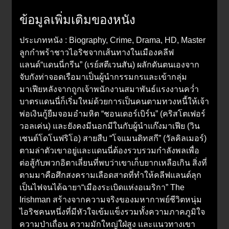
ข้อมูลเพิ่มเติมของหนัง
ประเภทหนัง : Biography, Crime, Drama, HD, Master
ลูกกำพร้าชาวไอริชจากเส้นทางในเมืองคลีฟ
แลนด์“แดนนี่กรีน” (เรย์สตีเวนสัน) ผลักดันตนเองจาก
จับกังท่าจอดเรือมาเป็นผู้นำกรรมกรและเข้ากลุ่ม
มาเฟียหลังจากถูกเจ้าพนักงานสมาพันธ์แรงงานคว่ำ
บาตรแดนนี่ก็เริ่มใหม่ด้วยการเป็นคนตามทวงหนี้ให้เจ้า
พ่อเงินกู้ยืมจอมอำมหิต “ชอนเดอร์เบิร์น” (คริสโตเฟอร์
วอลเค่น) และยังคงมีนอกมีในกับผู้นำแก๊งมาเฟีย (วิน
เซนต์โดโนฟริโอ) สายสืบ “โจแมนดิทสกี” (วัลคิลเมอร์)
ตามล่าตัวเขาอยู่และแดนนี่ต้องรวบรวมกำลังพลเพื่อ
ต่อสู้กับพวกอิตาเลี่ยนที่พบว่าเขาเก็บยากเหลือเกิน สิ่งที่
ตามมาคือศึกสงครามเลือดสาดที่ทำให้คลีฟแลนด์ลุก
เป็นไฟจนได้ฉายา“เมืองระเบิดแห่งอเมริกา” The
Irishman สร้างจากความจริงของมหากาพย์ชีวิตหนุ่ม
ไอริชคนหนึ่งที่มีหัวใจเข้มแข็งรวมทั้งความภาคภูมิใจ
ความป่าเถื่อน ความมักใหญ่ใฝ่สูง และแนวทางเขา