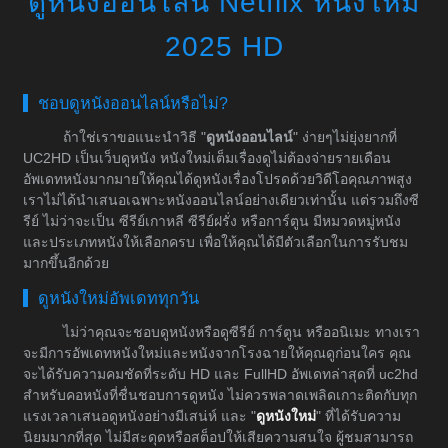
ดูหนังออนไลน์ Netflix หนังใหม่
2025 HD
ชอบดูหนังออนไลน์หรือไม่?
ถ้าใช่เราขอแนะนำวิธี "
ดูหนังออนไลน์
" ง่ายๆไม่ยุ่งยากที่
UC2HD เป็นเว็บดูหนัง หนังใหม่เต็มเรื่องดูไม่ต้องจ่ายรายเดือน
อัพเดทหนังมากมายให้คุณได้ดูหนังเรื่องโปรดด้วยวิดีโอคุณภาพสูง
เราไม่ได้นำเสนอเฉพาะหนังออนไลน์อย่างเดียวเท่านั้น แต่รวมถึงซี
รีย์ ไม่ว่าจะเป็น ซีรีย์เกาหลี ซีรีย์ฝรั่ง หรือการ์ตูน มีหมวดหมู่หนัง
และประเภทหนังให้เลือกครบ เพื่อให้คุณได้มีตัวเลือกในการรับชม
มากขึ้นอีกด้วย
ดูหนังใหม่อัพเดททุกวัน
ไม่ว่าคุณจะชอบดูหนังหรือดูซีรีย์ การ์ตูน หรืออนิเมะ ทางเรา
จะมีการอัพเดทหนังใหม่และหนังจากโรงฉายให้คุณดูก่อนใคร คุณ
จะได้รับความคมชัดที่ระดับ HD และ FullHD อัพเดทล่าสุดที่ uc2hd
สำหรับคอหนังที่ชื่นชอบการดูหนัง ไม่ควรพลาดเพลิดเกาะติดกับทุก
แรงเวลาเสนอดูหนังอย่างมีเสน่ห์ และ "
ดูหนังใหม่
" ที่ได้รับความ
นิยมมากที่สุด ไม่มีสะดุดหรือสต็อปให้เสียความสนใจ ผู้ชมสามารถ