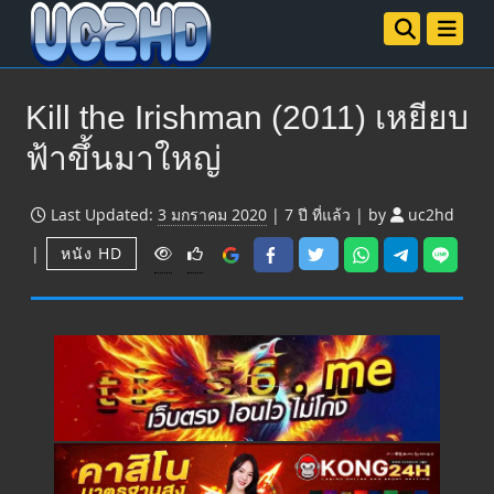
Kill the Irishman (2011) เหยียบ
ฟ้าขึ้นมาใหญ่
Last Updated:
3 มกราคม 2020
|
7 ปี
ที่แล้ว
|
by
uc2hd
V
|
หนัง HD
i
e
w
s