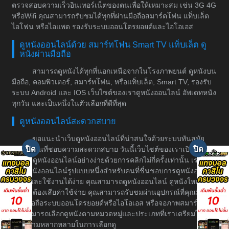
ตรวจสอบความเร็วอินเทอร์เน็ตของตนเพื่อให้เหมาะสม เช่น 3G 4G
หรือWifi คุณสามารถรับชมได้ทุกที่ผ่านมือถือสมาร์ตโฟน แท็บเล็ต
ไอโฟน หรือไอแพด รองรับระบบออนโดรยอยด์และไอโอเอส
ดูหนังออนไลน์ด้วย สมาร์ทโฟน Smart TV แท็บเล็ต ดู
หนังผ่านมือถือ
สามารถดูหนังได้ทุกที่นอกเหนือจากในโรงภาพยนต์ ดูหนังบน
มือถือ, คอมพิวเตอร์, สมาร์ทโฟน, หรือแท็บเล็ต, Smart TV, รองรับ
ระบบ Android และ IOS เว็บไซต์ของเราดูหนังออนไลน์ อัพเดทหนัง
ทุกวัน และเป็นหนึ่งในตัวเลือกที่ดีที่สุด
ดูหนังออนไลน์สะดวกสบาย
ขอแนะนำเว็บดูหนังออนไลน์ที่น่าสนใจด้วยระบบทันสมัย
สำหรับคนที่ชอบความสะดวกสบาย วันนี้เว็บไซต์ของเราเปิดให้
บริการดูหนังออนไลน์อย่างง่ายด้วยการคลิกไม่กี่ครั้งเท่านั้น เราเป็น
เว็บดูหนังออนไลน์รูปแบบหนึ่งสำหรับคนที่ชื่นชอบการดูหนังอย่างมี
ระบบและใช้งานได้ง่าย คุณสามารถดูหนังออนไลน์ ดูหนังใหม่ได้
โดยไม่ต้องเสียค่าใช้จ่าย คุณสามารถรับชมผ่านอุปกรณ์ที่คุณมีอยู่
เช่น มือถือระบบออนโดรยอยด์หรือไอโอเอส หรือจอภาพสมาร์ททีวี
คุณสามารถเลือกดูหนังตามหมวดหมู่และประเภทที่เราเตรียมไว้ให้
เพื่อความหลากหลายในการเลือกดู