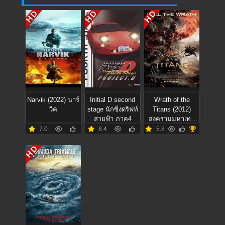
HD
HD
HD
Narvik (2022) นาร์
Initial D second
Wrath of the
วิค
stage นักซิ่งดริฟท์
Titans (2012)
สายฟ้า ภาค4
สงครามมหาเทพ
พิโรธ
7.0
8.4
5.8
HD