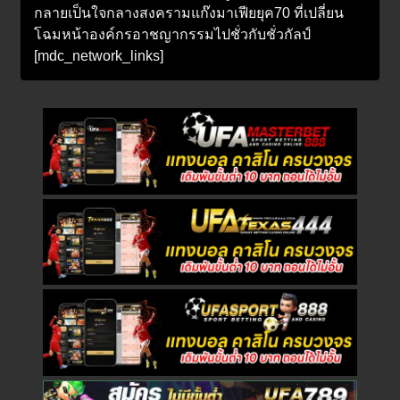
กลายเป็นใจกลางสงครามแก๊งมาเฟียยุค70 ที่เปลี่ยน
โฉมหน้าองค์กรอาชญากรรมไปชั่วกับชั่วกัลป์
[mdc_network_links]