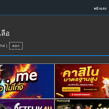
หน้าแรก
ลือ
2hd
|
ตลก