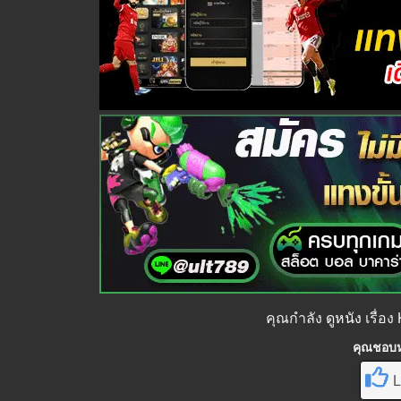
คุณกำลัง
ดูหนัง
เรื่อง
คุณชอบหน
L