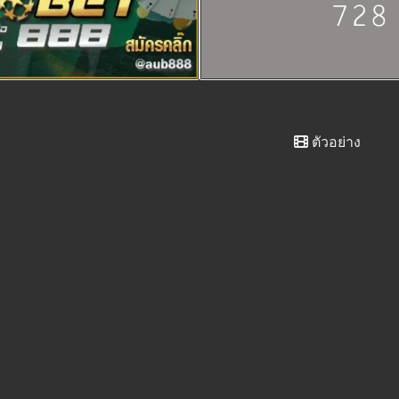
ตัวอย่าง