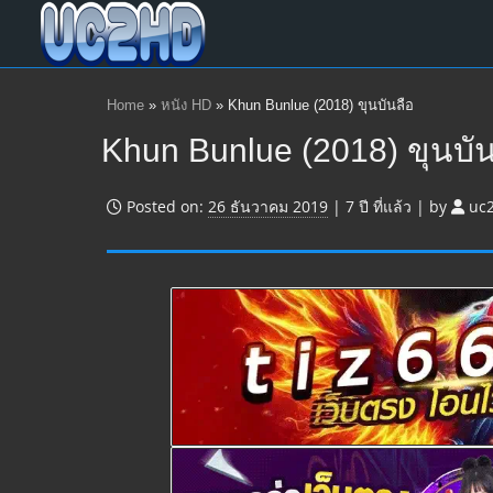
Home
»
หนัง HD
»
Khun Bunlue (2018) ขุนบันลือ
Khun Bunlue (2018) ขุนบัน
Posted on:
26 ธันวาคม 2019
|
7 ปี
ที่แล้ว
|
by
uc