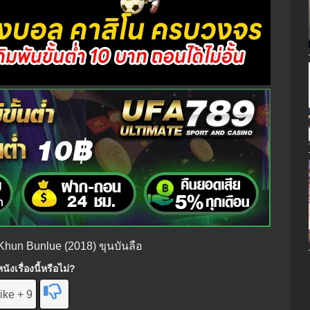
 Khun Bunlue (2018) ขุนบันลือ
ังเรื่องนี้หรือไม่?
ike + 9