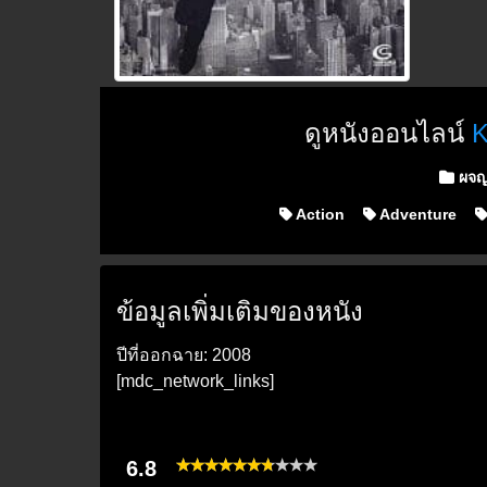
ดูหนังออนไลน์
K
Posted 
ผจญ
Action
Adventure
ข้อมูลเพิ่มเติมของหนัง
ปีที่ออกฉาย: 2008
[mdc_network_links]
6.8