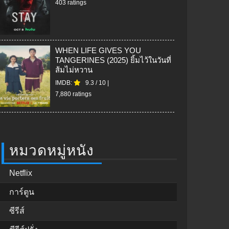
403 ratings
WHEN LIFE GIVES YOU
TANGERINES (2025) ยิ้มไว้ในวันที่
ส้มไม่หวาน
IMDB:
9.3
/
10
|
7,880 ratings
หมวดหมู่หนัง
Netflix
การ์ตูน
ซีรีส์