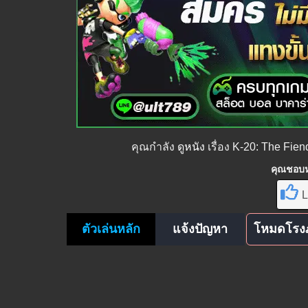
คุณกำลัง
ดูหนัง
เรื่อง K-20: The Fie
คุณชอบหน
L
ตัวเล่นหลัก
แจ้งปัญหา
โหมดโรง