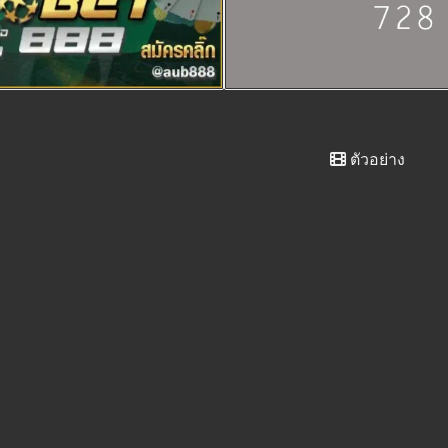
ตัวอย่าง