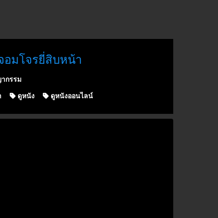
จอมโจรยี่สิบหน้า
ากรรม
า
ดูหนัง
ดูหนังออนไลน์