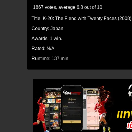
1867 votes, average
6.8
out of 10
Title:
K-20: The Fiend with Twenty Faces (2008)
Country:
Japan
Awards:
1 win.
Rated:
N/A
Runtime:
137 min