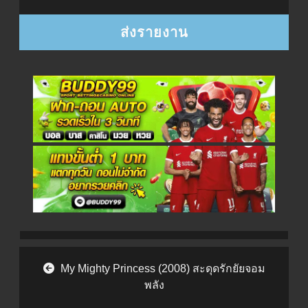
Post navigation
My Mighty Princess (2008) สะดุดรักยัยจอม
พลัง