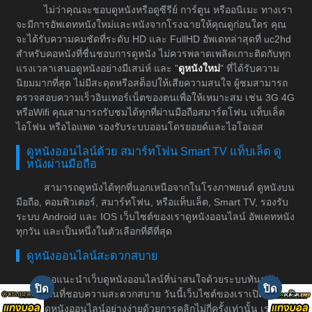
ไม่ว่าคุณจะชอบดูหนังหรือดูซีรีย์ การ์ตูน หรืออนิเมะ ทางเรา
จะมีการอัพเดทหนังใหม่และหนังจากโรงฉายให้คุณดูก่อนใคร คุณ
จะได้รับความคมชัดที่ระดับ HD และ FullHD อัพเดทล่าสุดที่ uc2hd
สำหรับคอหนังที่ชื่นชอบการดูหนัง ไม่ควรพลาดเพลิดเกาะติดกับทุก
แรงเวลาเสนอดูหนังอย่างมีเสน่ห์ และ "
ดูหนังใหม่
" ที่ได้รับความ
นิยมมากที่สุด ไม่มีสะดุดหรือสต็อปให้เสียความสนใจ ผู้ชมสามารถ
ตรวจสอบความเร็วอินเทอร์เน็ตของตนเพื่อให้เหมาะสม เช่น 3G 4G
หรือWifi คุณสามารถรับชมได้ทุกที่ผ่านมือถือสมาร์ตโฟน แท็บเล็ต
ไอโฟน หรือไอแพด รองรับระบบออนโดรยอยด์และไอโอเอส
ดูหนังออนไลน์ด้วย สมาร์ทโฟน Smart TV แท็บเล็ต ดู
หนังผ่านมือถือ
สามารถดูหนังได้ทุกที่นอกเหนือจากในโรงภาพยนต์ ดูหนังบน
มือถือ, คอมพิวเตอร์, สมาร์ทโฟน, หรือแท็บเล็ต, Smart TV, รองรับ
ระบบ Android และ IOS เว็บไซต์ของเราดูหนังออนไลน์ อัพเดทหนัง
ทุกวัน และเป็นหนึ่งในตัวเลือกที่ดีที่สุด
ดูหนังออนไลน์สะดวกสบาย
ขอแนะนำเว็บดูหนังออนไลน์ที่น่าสนใจด้วยระบบทันสมัย
สำหรับคนที่ชอบความสะดวกสบาย วันนี้เว็บไซต์ของเราเปิดให้
บริการดูหนังออนไลน์อย่างง่ายด้วยการคลิกไม่กี่ครั้งเท่านั้น เราเป็น