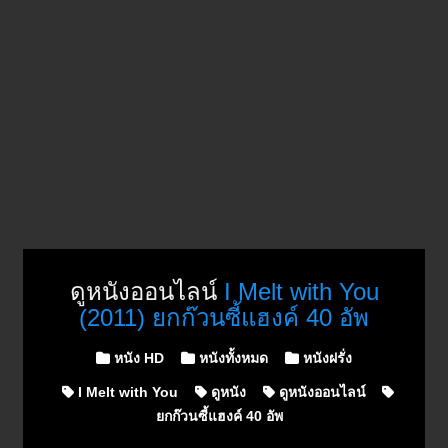
ดูหนังออนไลน์
I Melt with You
(2011) ยกก๊วนซี้แฮงค์ 40 อัพ
Posted in
หนัง HD
หนังทั้งหมด
หนังฝรั่ง
I Melt with You
ดูหนัง
ดูหนังออนไลน์
ยกก๊วนซี้แฮงค์ 40 อัพ