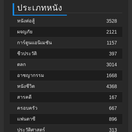
ประเภทหนัง
หนังต่อสู้
3528
ผจญภัย
2121
การ์ตูนแอนิเมชัน
1157
ชีวประวัติ
397
ตลก
3014
อาชญากรรม
1668
หนังชีวิต
4368
สารคดี
167
ครอบครัว
667
แฟนตาซี
896
ประวัติศาสตร์
313