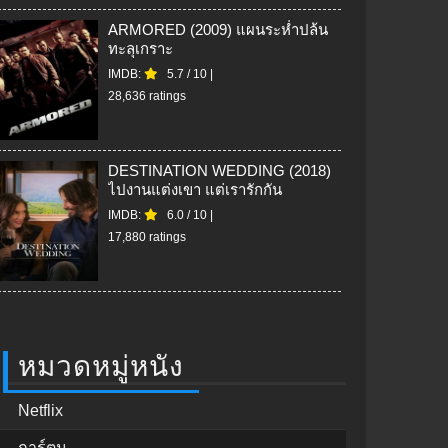
ARMORED (2009) แผนระห่ำปล้น
ทะลุเกราะ
IMDB:
5.7
/
10
|
28,636 ratings
DESTINATION WEDDING (2018)
ไปงานแต่งเขา แต่เรารักกัน
IMDB:
6.0
/
10
|
17,880 ratings
หมวดหมู่หนัง
Netflix
การ์ตูน