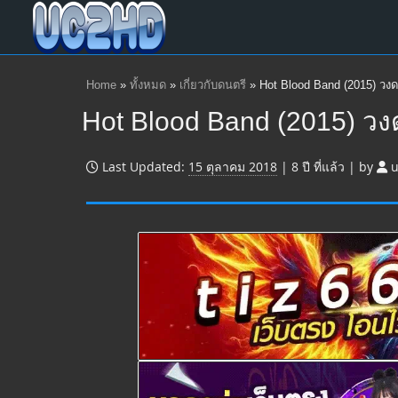
Home
»
ทั้งหมด
»
เกี่ยวกับดนตรี
»
Hot Blood Band (2015) วงด
Hot Blood Band (2015) วง
Last Updated:
15 ตุลาคม 2018
|
8 ปี
ที่แล้ว
|
by