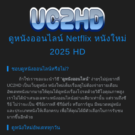
ดูหนังออนไลน์ Netflix หนังใหม่
2025 HD
ชอบดูหนังออนไลน์หรือไม่?
ถ้าใช่เราขอแนะนำวิธี "
ดูหนังออนไลน์
" ง่ายๆไม่ยุ่งยากที่
UC2HD เป็นเว็บดูหนัง หนังใหม่เต็มเรื่องดูไม่ต้องจ่ายรายเดือน
อัพเดทหนังมากมายให้คุณได้ดูหนังเรื่องโปรดด้วยวิดีโอคุณภาพสูง
เราไม่ได้นำเสนอเฉพาะหนังออนไลน์อย่างเดียวเท่านั้น แต่รวมถึงซี
รีย์ ไม่ว่าจะเป็น ซีรีย์เกาหลี ซีรีย์ฝรั่ง หรือการ์ตูน มีหมวดหมู่หนัง
และประเภทหนังให้เลือกครบ เพื่อให้คุณได้มีตัวเลือกในการรับชม
มากขึ้นอีกด้วย
ดูหนังใหม่อัพเดททุกวัน