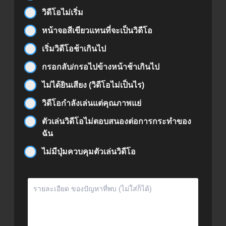
วิดีโอไม่เริ่ม
หน้าจอสีเขียวแทนที่จะเป็นวิดีโอ
เริ่มวิดีโอช้าเกินไป
กรอกลับ/กรอไปข้างหน้าช้าเกินไป
ไม่ได้ยินเสียง (วิดีโอไม่เป็นไร)
วิดีโอกำลังเล่นแต่คุณภาพแย่
ตัวเล่นวิดีโอไม่ตอบสนองต่อการกระทำของ
ฉัน
ไม่มีปุ่มควบคุมตัวเล่นวิดีโอ