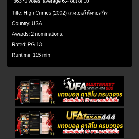
36370 votes, average
6.4
out of 10
Title:
High Crimes (2002) ลวงเธอให้ตายสนิท
Country:
USA
Awards:
2 nominations.
Rated:
PG-13
Runtime:
115 min