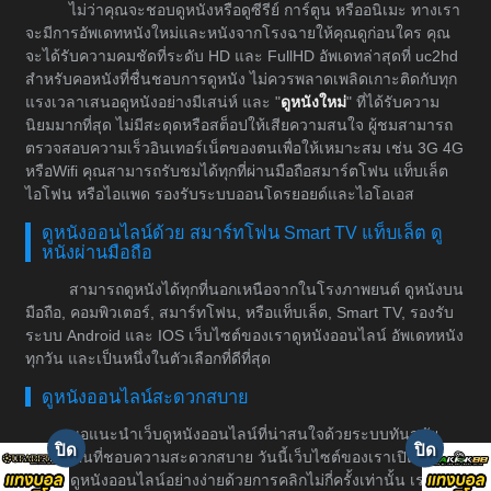
ไม่ว่าคุณจะชอบดูหนังหรือดูซีรีย์ การ์ตูน หรืออนิเมะ ทางเรา
จะมีการอัพเดทหนังใหม่และหนังจากโรงฉายให้คุณดูก่อนใคร คุณ
จะได้รับความคมชัดที่ระดับ HD และ FullHD อัพเดทล่าสุดที่ uc2hd
สำหรับคอหนังที่ชื่นชอบการดูหนัง ไม่ควรพลาดเพลิดเกาะติดกับทุก
แรงเวลาเสนอดูหนังอย่างมีเสน่ห์ และ "
ดูหนังใหม่
" ที่ได้รับความ
นิยมมากที่สุด ไม่มีสะดุดหรือสต็อปให้เสียความสนใจ ผู้ชมสามารถ
ตรวจสอบความเร็วอินเทอร์เน็ตของตนเพื่อให้เหมาะสม เช่น 3G 4G
หรือWifi คุณสามารถรับชมได้ทุกที่ผ่านมือถือสมาร์ตโฟน แท็บเล็ต
ไอโฟน หรือไอแพด รองรับระบบออนโดรยอยด์และไอโอเอส
ดูหนังออนไลน์ด้วย สมาร์ทโฟน Smart TV แท็บเล็ต ดู
หนังผ่านมือถือ
สามารถดูหนังได้ทุกที่นอกเหนือจากในโรงภาพยนต์ ดูหนังบน
มือถือ, คอมพิวเตอร์, สมาร์ทโฟน, หรือแท็บเล็ต, Smart TV, รองรับ
ระบบ Android และ IOS เว็บไซต์ของเราดูหนังออนไลน์ อัพเดทหนัง
ทุกวัน และเป็นหนึ่งในตัวเลือกที่ดีที่สุด
ดูหนังออนไลน์สะดวกสบาย
ขอแนะนำเว็บดูหนังออนไลน์ที่น่าสนใจด้วยระบบทันสมัย
สำหรับคนที่ชอบความสะดวกสบาย วันนี้เว็บไซต์ของเราเปิดให้
บริการดูหนังออนไลน์อย่างง่ายด้วยการคลิกไม่กี่ครั้งเท่านั้น เราเป็น