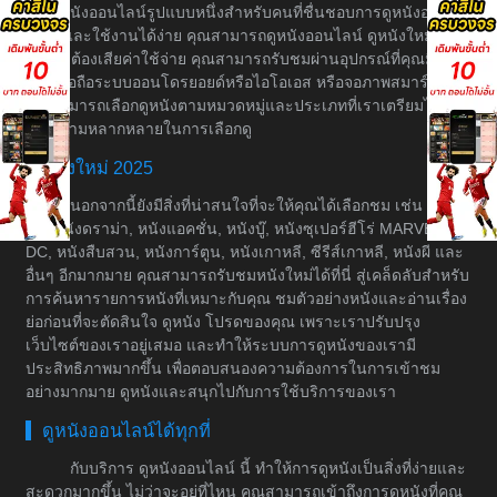
เว็บดูหนังออนไลน์รูปแบบหนึ่งสำหรับคนที่ชื่นชอบการดูหนังอย่างมี
ระบบและใช้งานได้ง่าย คุณสามารถดูหนังออนไลน์ ดูหนังใหม่ได้
โดยไม่ต้องเสียค่าใช้จ่าย คุณสามารถรับชมผ่านอุปกรณ์ที่คุณมีอยู่
เช่น มือถือระบบออนโดรยอยด์หรือไอโอเอส หรือจอภาพสมาร์ททีวี
คุณสามารถเลือกดูหนังตามหมวดหมู่และประเภทที่เราเตรียมไว้ให้
เพื่อความหลากหลายในการเลือกดู
หนังใหม่ 2025
นอกจากนี้ยังมีสิ่งที่น่าสนใจที่จะให้คุณได้เลือกชม เช่น หนัง
ต่อ, หนังดราม่า, หนังแอคชั่น, หนังบู๊, หนังซุเปอร์ฮีโร่ MARVEL &
DC, หนังสืบสวน, หนังการ์ตูน, หนังเกาหลี, ซีรีส์เกาหลี, หนังผี และ
อื่นๆ อีกมากมาย คุณสามารถรับชมหนังใหม่ได้ที่นี่ สู่เคล็ดลับสำหรับ
การค้นหารายการหนังที่เหมาะกับคุณ ชมตัวอย่างหนังและอ่านเรื่อง
ย่อก่อนที่จะตัดสินใจ ดูหนัง โปรดของคุณ เพราะเราปรับปรุง
เว็บไซต์ของเราอยู่เสมอ และทำให้ระบบการดูหนังของเรามี
ประสิทธิภาพมากขึ้น เพื่อตอบสนองความต้องการในการเข้าชม
อย่างมากมาย ดูหนังและสนุกไปกับการใช้บริการของเรา
ดูหนังออนไลน์ได้ทุกที่
กับบริการ ดูหนังออนไลน์ นี้ ทำให้การดูหนังเป็นสิ่งที่ง่ายและ
สะดวกมากขึ้น ไม่ว่าจะอยู่ที่ไหน คุณสามารถเข้าถึงการดูหนังที่คุณ