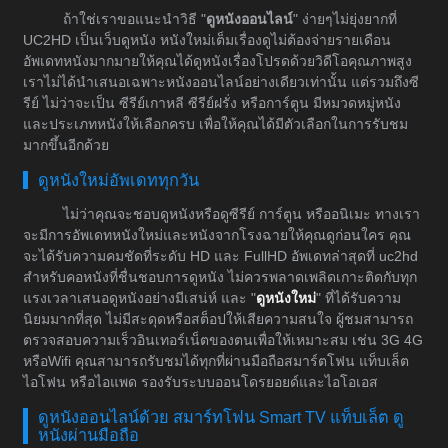
ถ้าใช่เราขอแนะนำวิธี "
ดูหนังออนไลน์
" ง่ายๆไม่ยุ่งยากที่
UC2HD เป็นเว็บดูหนัง หนังใหม่เต็มเรื่องดูไม่ต้องจ่ายรายเดือน
อัพเดทหนังมากมายให้คุณได้ดูหนังเรื่องโปรดด้วยวิดีโอคุณภาพสูง
เราไม่ได้นำเสนอเฉพาะหนังออนไลน์อย่างเดียวเท่านั้น แต่รวมถึงซี
รีย์ ไม่ว่าจะเป็น ซีรีย์เกาหลี ซีรีย์ฝรั่ง หรือการ์ตูน มีหมวดหมู่หนัง
และประเภทหนังให้เลือกครบ เพื่อให้คุณได้มีตัวเลือกในการรับชม
มากขึ้นอีกด้วย
ดูหนังใหม่อัพเดททุกวัน
ไม่ว่าคุณจะชอบดูหนังหรือดูซีรีย์ การ์ตูน หรืออนิเมะ ทางเรา
จะมีการอัพเดทหนังใหม่และหนังจากโรงฉายให้คุณดูก่อนใคร คุณ
จะได้รับความคมชัดที่ระดับ HD และ FullHD อัพเดทล่าสุดที่ uc2hd
สำหรับคอหนังที่ชื่นชอบการดูหนัง ไม่ควรพลาดเพลิดเกาะติดกับทุก
แรงเวลาเสนอดูหนังอย่างมีเสน่ห์ และ "
ดูหนังใหม่
" ที่ได้รับความ
นิยมมากที่สุด ไม่มีสะดุดหรือสต็อปให้เสียความสนใจ ผู้ชมสามารถ
ตรวจสอบความเร็วอินเทอร์เน็ตของตนเพื่อให้เหมาะสม เช่น 3G 4G
หรือWifi คุณสามารถรับชมได้ทุกที่ผ่านมือถือสมาร์ตโฟน แท็บเล็ต
ไอโฟน หรือไอแพด รองรับระบบออนโดรยอยด์และไอโอเอส
ดูหนังออนไลน์ด้วย สมาร์ทโฟน Smart TV แท็บเล็ต ดู
หนังผ่านมือถือ