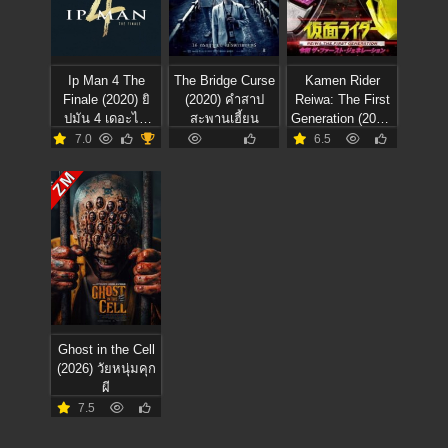
Ip Man 4 The
The Bridge Curse
Kamen Rider
Finale (2020) ยิ
(2020) คำสาป
Reiwa: The First
ปมัน 4 เดอะไฟ
สะพานเฮี้ยน
Generation (2019)
นอล
มาสค์ไรเดอร์
7.0
6.5
กำเนิดใหม่ไอ้มด
แดงยุคเรย์วะ
ZM
Ghost in the Cell
(2026) วัยหนุ่มคุก
ผี
7.5