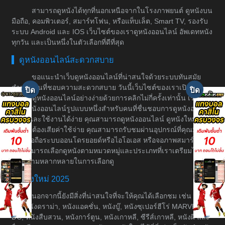
สามารถดูหนังได้ทุกที่นอกเหนือจากในโรงภาพยนต์ ดูหนังบน
มือถือ, คอมพิวเตอร์, สมาร์ทโฟน, หรือแท็บเล็ต, Smart TV, รองรับ
ระบบ Android และ IOS เว็บไซต์ของเราดูหนังออนไลน์ อัพเดทหนัง
ทุกวัน และเป็นหนึ่งในตัวเลือกที่ดีที่สุด
ดูหนังออนไลน์สะดวกสบาย
ขอแนะนำเว็บดูหนังออนไลน์ที่น่าสนใจด้วยระบบทันสมัย
สำหรับคนที่ชอบความสะดวกสบาย วันนี้เว็บไซต์ของเราเปิดให้
บริการดูหนังออนไลน์อย่างง่ายด้วยการคลิกไม่กี่ครั้งเท่านั้น เราเป็น
เว็บดูหนังออนไลน์รูปแบบหนึ่งสำหรับคนที่ชื่นชอบการดูหนังอย่างมี
ระบบและใช้งานได้ง่าย คุณสามารถดูหนังออนไลน์ ดูหนังใหม่ได้
โดยไม่ต้องเสียค่าใช้จ่าย คุณสามารถรับชมผ่านอุปกรณ์ที่คุณมีอยู่
เช่น มือถือระบบออนโดรยอยด์หรือไอโอเอส หรือจอภาพสมาร์ททีวี
คุณสามารถเลือกดูหนังตามหมวดหมู่และประเภทที่เราเตรียมไว้ให้
เพื่อความหลากหลายในการเลือกดู
หนังใหม่ 2025
นอกจากนี้ยังมีสิ่งที่น่าสนใจที่จะให้คุณได้เลือกชม เช่น หนัง
ต่อ, หนังดราม่า, หนังแอคชั่น, หนังบู๊, หนังซุเปอร์ฮีโร่ MARVEL &
DC, หนังสืบสวน, หนังการ์ตูน, หนังเกาหลี, ซีรีส์เกาหลี, หนังผี และ