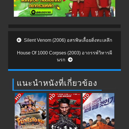
Post navigation
Silent Venom (2006) อสรพิษเลื้อยดิ่งทะเลลึก
House Of 1000 Corpses (2003) อาถรรพ์วิหารผี
นรก
แนะนำหนังที่เกี่ยวข้อง
HD
HD
HD