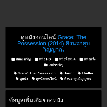
ดูหนังออนไลน์
Grace: The
Possession (2014) สิงนรกสูบ
วิญญาณ
Posted in
สยองขวัญ
หนัง HD
หนังทั้งหมด
หนังฝรั่ง
เขย่าขวัญ
Grace: The Possession
Horror
Thriller
ดูหนัง
ดูหนังออนไลน์
สิงนรกสูบวิญญาณ
ข้อมูลเพิ่มเติมของหนัง