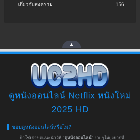
เกี่ยวกับสงคราม
156
▲
ดูหนังออนไลน์ Netflix หนังใหม่
2025 HD
ชอบดูหนังออนไลน์หรือไม่?
ถ้าใช่เราขอแนะนำวิธี "
ดูหนังออนไลน์
" ง่ายๆไม่ยุ่งยากที่