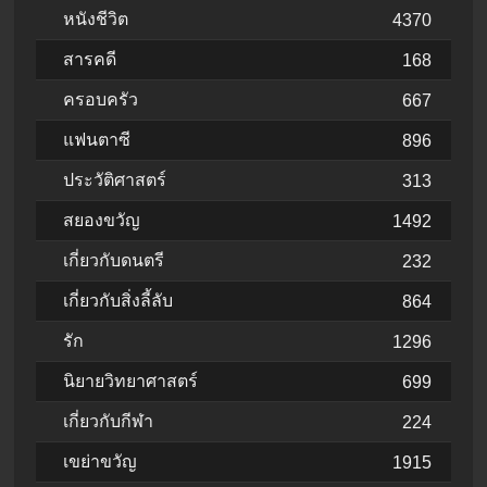
หนังชีวิต
4370
สารคดี
168
ครอบครัว
667
แฟนตาซี
896
ประวัติศาสตร์
313
สยองขวัญ
1492
เกี่ยวกับดนตรี
232
เกี่ยวกับสิ่งลี้ลับ
864
รัก
1296
นิยายวิทยาศาสตร์
699
เกี่ยวกับกีฬา
224
เขย่าขวัญ
1915