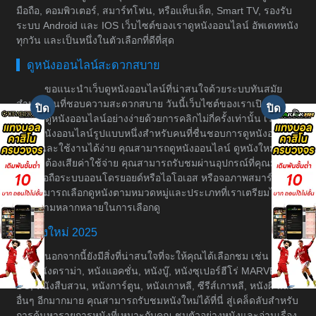
มือถือ, คอมพิวเตอร์, สมาร์ทโฟน, หรือแท็บเล็ต, Smart TV, รองรับ
ระบบ Android และ IOS เว็บไซต์ของเราดูหนังออนไลน์ อัพเดทหนัง
ทุกวัน และเป็นหนึ่งในตัวเลือกที่ดีที่สุด
ดูหนังออนไลน์สะดวกสบาย
ขอแนะนำเว็บดูหนังออนไลน์ที่น่าสนใจด้วยระบบทันสมัย
สำหรับคนที่ชอบความสะดวกสบาย วันนี้เว็บไซต์ของเราเปิดให้
บริการดูหนังออนไลน์อย่างง่ายด้วยการคลิกไม่กี่ครั้งเท่านั้น เราเป็น
เว็บดูหนังออนไลน์รูปแบบหนึ่งสำหรับคนที่ชื่นชอบการดูหนังอย่างมี
ระบบและใช้งานได้ง่าย คุณสามารถดูหนังออนไลน์ ดูหนังใหม่ได้
โดยไม่ต้องเสียค่าใช้จ่าย คุณสามารถรับชมผ่านอุปกรณ์ที่คุณมีอยู่
เช่น มือถือระบบออนโดรยอยด์หรือไอโอเอส หรือจอภาพสมาร์ททีวี
คุณสามารถเลือกดูหนังตามหมวดหมู่และประเภทที่เราเตรียมไว้ให้
เพื่อความหลากหลายในการเลือกดู
หนังใหม่ 2025
นอกจากนี้ยังมีสิ่งที่น่าสนใจที่จะให้คุณได้เลือกชม เช่น หนัง
ต่อ, หนังดราม่า, หนังแอคชั่น, หนังบู๊, หนังซุเปอร์ฮีโร่ MARVEL &
DC, หนังสืบสวน, หนังการ์ตูน, หนังเกาหลี, ซีรีส์เกาหลี, หนังผี และ
อื่นๆ อีกมากมาย คุณสามารถรับชมหนังใหม่ได้ที่นี่ สู่เคล็ดลับสำหรับ
การค้นหารายการหนังที่เหมาะกับคุณ ชมตัวอย่างหนังและอ่านเรื่อง