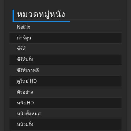
หมวดหมู่หนัง
Netflix
การ์ตูน
ซีรีส์
ซีรีส์ฝรั่ง
ซีรีส์เกาหลี
ดูใหม่ HD
ตัวอย่าง
หนัง HD
หนังทั้งหมด
หนังฝรั่ง